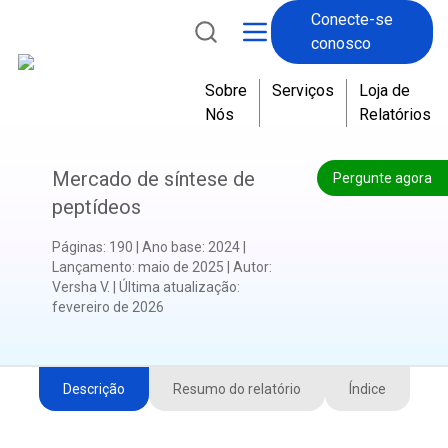
Conecte-se
conosco
Sobre
Serviços
Loja de
Nós
Relatórios
Mercado de síntese de
Pergunte agora
peptídeos
Páginas
:
190
|
Ano base
:
2024
|
Lançamento
:
maio de 2025
|
Autor
:
Versha V.
|
Última atualização
:
fevereiro de 2026
Descrição
Resumo do relatório
Índice