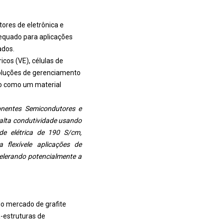
ores de eletrônica e
adequado para aplicações
ados.
cos (VE), células de
 soluções de gerenciamento
do como um material
onentes Semicondutores e
 alta condutividade usando
ade elétrica de 190 S/cm,
a flexível
e aplicações de
elerando potencialmente a
do mercado de grafite
a-estruturas de