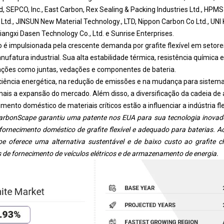
d, SEPCO, Inc., East Carbon, Rex Sealing & Packing Industries Ltd., HPM
 Ltd., JINSUN New Material Technology., LTD, Nippon Carbon Co Ltd., UNI
Jiangxi Dasen Technology Co., Ltd. e Sunrise Enterprises.
é impulsionada pela crescente demanda por grafite flexível em setor
nufatura industrial. Sua alta estabilidade térmica, resistência química e
cações como juntas, vedações e componentes de bateria.
iciência energética, na redução de emissões e na mudança para sistema
ais a expansão do mercado. Além disso, a diversificação da cadeia de
nto doméstico de materiais críticos estão a influenciar a indústria flex
rbonScape garantiu uma patente nos EUA para sua tecnologia inovad
 fornecimento doméstico de grafite flexível e adequado para baterias. 
 oferece uma alternativa sustentável e de baixo custo ao grafite ch
s de fornecimento de veículos elétricos e de armazenamento de energia.