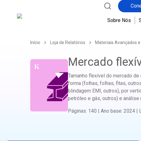
Cone
Sobre Nós
Início
Loja de Relatórios
Materiais Avançados e
Mercado flexív
Tamanho flexível do mercado de gr
forma (folhas, folhas, fitas, outr
blindagem EMI, outros), por vertic
petróleo e gás, outros) e análise 
Páginas
:
140
|
Ano base
:
2024
|