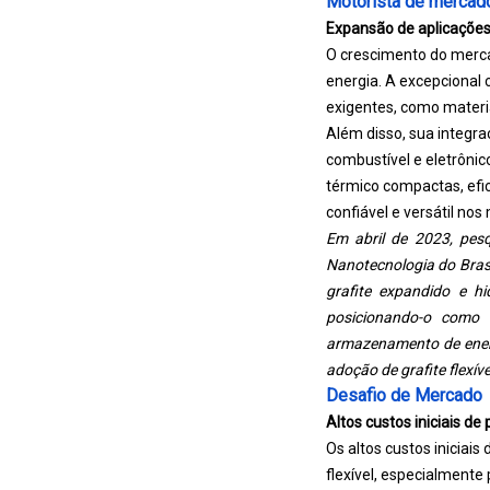
Motorista de mercad
Expansão de aplicações
O crescimento do mercad
energia. A excepcional 
exigentes, como materia
Além disso, sua integra
combustível e eletrônic
térmico compactas, efic
confiável e versátil n
Em abril de 2023, pes
Nanotecnologia do Brasi
grafite expandido e hi
posicionando-o como
armazenamento de energ
adoção de grafite flexíve
Desafio de Mercado
Altos custos iniciais de
Os altos custos iniciai
flexível, especialmente