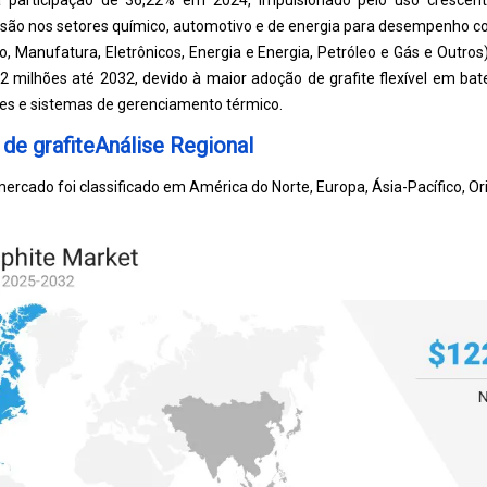
 participação de 36,22% em 2024, impulsionado pelo uso crescen
ssão nos setores químico, automotivo e de energia para desempenho co
o, Manufatura, Eletrônicos, Energia e Energia, Petróleo e Gás e Outr
2 milhões até 2032, devido à maior adoção de grafite flexível em bater
s e sistemas de gerenciamento térmico.
 de grafiteAnálise Regional
ercado foi classificado em América do Norte, Europa, Ásia-Pacífico, Or