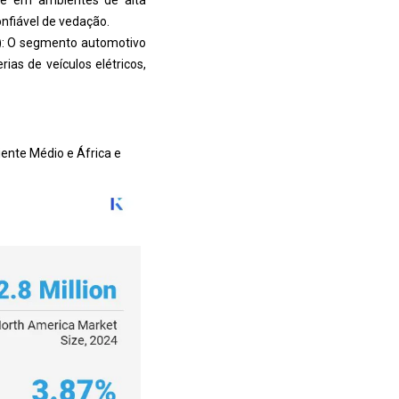
te em ambientes de alta
nfiável de vedação.
os): O segmento automotivo
ias de veículos elétricos,
iente Médio e África e