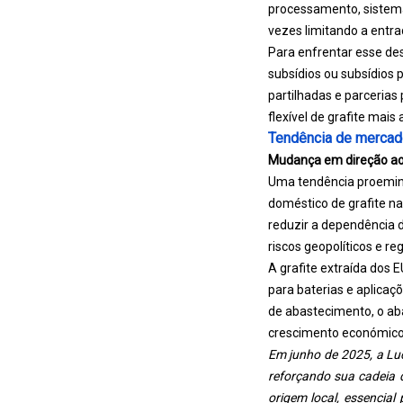
processamento, sistema
vezes limitando a entr
Para enfrentar esse des
subsídios ou subsídios p
partilhadas e parcerias 
flexível de grafite mai
Tendência de mercad
Mudança em direção ao
Uma tendência proemine
doméstico de grafite na
reduzir a dependência 
riscos geopolíticos e reg
A grafite extraída dos 
para baterias e aplicaçõ
de abastecimento, o ab
crescimento económico 
Em junho de 2025, a Luc
reforçando sua cadeia 
origem local, essencia