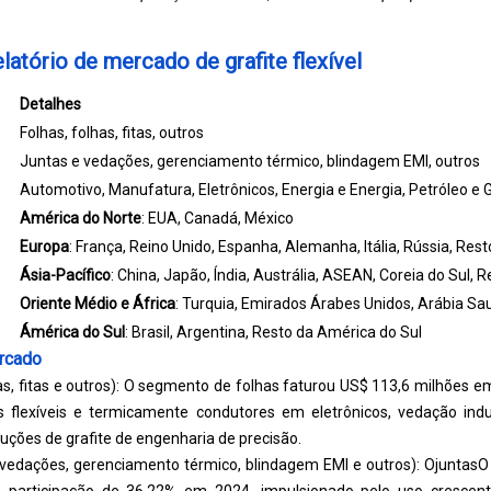
latório de mercado de grafite flexível
Detalhes
Folhas, folhas, fitas, outros
Juntas e vedações, gerenciamento térmico, blindagem EMI, outros
Automotivo, Manufatura, Eletrônicos, Energia e Energia, Petróleo e 
América do Norte
: EUA, Canadá, México
Europa
: França, Reino Unido, Espanha, Alemanha, Itália, Rússia, Res
Ásia-Pacífico
: China, Japão, Índia, Austrália, ASEAN, Coreia do Sul, 
Oriente Médio e África
: Turquia, Emirados Árabes Unidos, Arábia Sau
Ámérica do Sul
: Brasil, Argentina, Resto da América do Sul
rcado
as, fitas e outros): O segmento de folhas faturou US$ 113,6 milhões 
 flexíveis e termicamente condutores em eletrônicos, vedação ind
uções de grafite de engenharia de precisão.
e vedações, gerenciamento térmico, blindagem EMI e outros): O
juntas
O