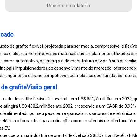
Resumo do relatório
rcado
ção de grafite flexível, projetada para ser macia, compressível e flexí
ímica e elétrica inerente. Esses materiais são amplamente utilizados em
como automotivo, de energia e de manufatura devido à sua durabilidad
principais impulsionadores do desenvolvimento do mercado, oferecendo
abrangente do cenário competitivo que molda as oportunidades futuras
de grafiteVisão geral
rcado de grafite flexível foi avaliado em US$ 341,7 milhões em 2024,
e atingirá US$ 468,2 milhões até 2032, crescendo a um CAGR de 3,93% 
 é alimentado por seu papel em expansão nos setores de eletrônica e e
 elétrica o torna ideal para aplicações como materiais de interface tér
as EV.
que operam na indústria de grafite flexível são SGL Carbon, NeoGraf, 