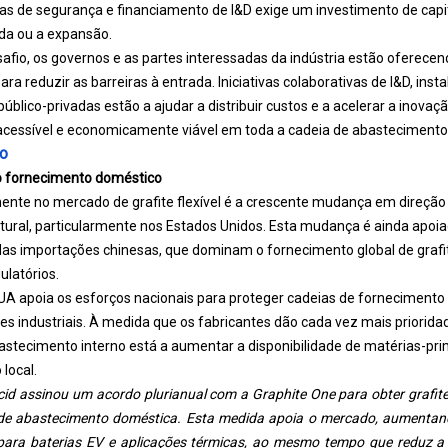
s de segurança e financiamento de I&D exige um investimento de capit
ada ou a expansão.
afio, os governos e as partes interessadas da indústria estão oferecend
ara reduzir as barreiras à entrada. Iniciativas colaborativas de I&D, ins
público-privadas estão a ajudar a distribuir custos e a acelerar a inova
s acessível e economicamente viável em toda a cadeia de abastecimento
o
 fornecimento doméstico
nte no mercado de grafite flexível é a crescente mudança em direção
tural, particularmente nos Estados Unidos. Esta mudança é ainda apoi
das importações chinesas, que dominam o fornecimento global de graf
ulatórios.
EUA apoia os esforços nacionais para proteger cadeias de fornecimento
es industriais. À medida que os fabricantes dão cada vez mais prioridad
astecimento interno está a aumentar a disponibilidade de matérias-pr
local.
id assinou um acordo plurianual com a Graphite One para obter grafite
de abastecimento doméstica. Esta medida apoia o mercado, aumentand
l para baterias EV e aplicações térmicas, ao mesmo tempo que reduz a