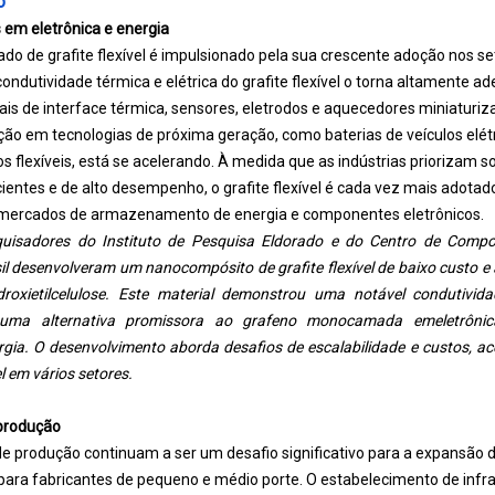
o
 em eletrônica e energia
o de grafite flexível é impulsionado pela sua crescente adoção nos set
condutividade térmica e elétrica do grafite flexível o torna altamente 
is de interface térmica, sensores, eletrodos e aquecedores miniaturiz
ção em tecnologias de próxima geração, como baterias de veículos elétri
os flexíveis, está se acelerando. À medida que as indústrias priorizam
ientes e de alto desempenho, o grafite flexível é cada vez mais adota
os mercados de armazenamento de energia e componentes eletrônicos.
quisadores do Instituto de Pesquisa Eldorado e do Centro de Comp
l desenvolveram um nanocompósito de grafite flexível de baixo custo e
droxietilcelulose. Este material demonstrou uma notável condutivid
 uma alternativa promissora ao grafeno monocamada em
eletrônic
ia. O desenvolvimento aborda desafios de escalabilidade e custos, ac
l em vários setores.
 produção
s de produção continuam a ser um desafio significativo para a expansão 
 para fabricantes de pequeno e médio porte. O estabelecimento de infr