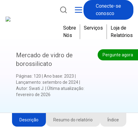
Conecte-se
conosco
Sobre
Serviços
Loja de
Nós
Relatórios
Mercado de vidro de
Pergunte agora
borossilicato
Páginas
:
120
|
Ano base
:
2023
|
Lançamento
:
setembro de 2024
|
Autor
:
Swati J.
|
Última atualização
:
fevereiro de 2026
Descrição
Resumo do relatório
Índice