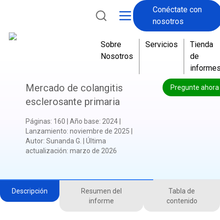
Conéctate con
nosotros
Sobre
Servicios
Tienda
Nosotros
de
informe
Mercado de colangitis
Pregunte ahora
esclerosante primaria
Páginas
:
160
|
Año base
:
2024
|
Lanzamiento
:
noviembre de 2025
|
Autor
:
Sunanda G.
|
Última
actualización
:
marzo de 2026
Descripción
Resumen del
Tabla de
informe
contenido