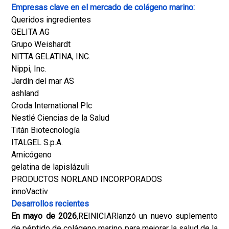
Empresas clave en el mercado de colágeno marino:
Queridos ingredientes
GELITA AG
Grupo Weishardt
NITTA GELATINA, INC.
Nippi, Inc.
Jardín del mar AS
ashland
Croda International Plc
Nestlé Ciencias de la Salud
Titán Biotecnología
ITALGEL S.p.A.
Amicógeno
gelatina de lapislázuli
PRODUCTOS NORLAND INCORPORADOS
innoVactiv
Desarrollos recientes
En mayo de 2026
,
REINICIAR
lanzó un nuevo suplemento
de péptido de colágeno marino para mejorar la salud de la