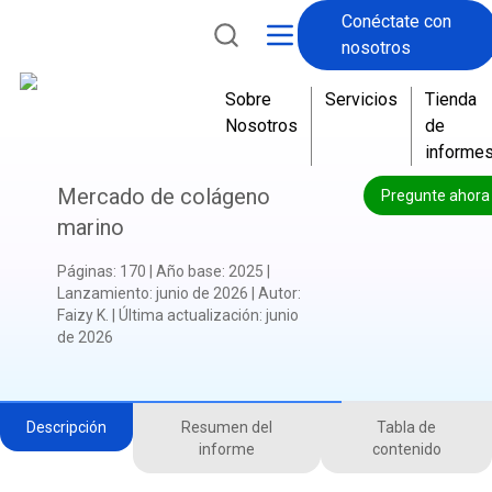
Conéctate con
nosotros
Sobre
Servicios
Tienda
Nosotros
de
informe
Mercado de colágeno
Pregunte ahora
marino
Páginas
:
170
|
Año base
:
2025
|
Lanzamiento
:
junio de 2026
|
Autor
:
Faizy K.
|
Última actualización
:
junio
de 2026
Descripción
Resumen del
Tabla de
informe
contenido