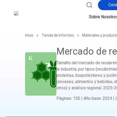
Coné
Sobre Nosotro
Inicio
Tienda de Informes
Materiales y produc
Mercado de re
Tamaño del mercado de recubrimie
la industria, por tipos (recubrim
proteínas, biopoliésteres y políme
(envases, alimentos y bebidas, at
otros) y análisis regional.
2025-2
Páginas
:
150
|
Año base
:
2024
|