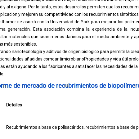
d y al oxígeno. Por lo tanto, estos desarrollos permiten que los recubri
plicación y mejoren su competitividad con los recubrimientos sintético
nthomer se asoció con la Universidad de York para mejorar los políme
ma generación. Esta asociación combina la experiencia de la indus
llar materiales que sean menos dañinos para el medio ambiente y ap
as más sostenibles.
ando nanotecnología y aditivos de origen biológico para permitir la cre
cionalidades añadidas como
antimicrobiano
Propiedades y vida útil prol
as están ayudando a los fabricantes a satisfacer las necesidades de la 
do.
orme de mercado de recubrimientos de biopolímer
Detalles
Recubrimientos a base de polisacáridos, recubrimientos a base de pro