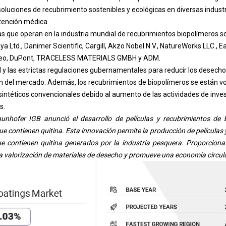
luciones de recubrimiento sostenibles y ecológicas en diversas industr
tención médica.
as que operan en la industria mundial de recubrimientos biopolímeros
ya Ltd., Danimer Scientific, Cargill, Akzo Nobel N.V., NatureWorks LLC., Ea
Orineo, DuPont, TRACELESS MATERIALS GMBH y ADM.
 y las estrictas regulaciones gubernamentales para reducir los desecho
n del mercado. Además, los recubrimientos de biopolímeros se están v
sintéticos convencionales debido al aumento de las actividades de inves
s.
nhofer IGB anunció el desarrollo de películas y recubrimientos de b
 contienen quitina. Esta innovación permite la producción de películas 
ue contienen quitina generados por la industria pesquera. Proporciona
a valorización de materiales de desecho y promueve una economía circula