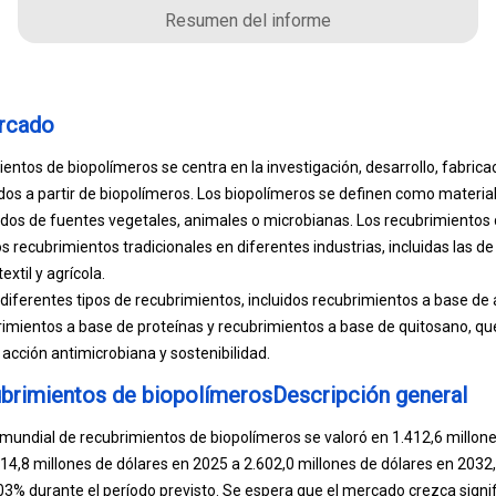
Resumen del informe
ercado
entos de biopolímeros se centra en la investigación, desarrollo, fabrica
os a partir de biopolímeros. Los biopolímeros se definen como materia
dos de fuentes vegetales, animales o microbianas. Los recubrimientos
os recubrimientos tradicionales en diferentes industrias, incluidas las d
xtil y agrícola.
ferentes tipos de recubrimientos, incluidos recubrimientos a base de 
rimientos a base de proteínas y recubrimientos a base de quitosano, qu
acción antimicrobiana y sostenibilidad.
brimientos de biopolímerosDescripción general
undial de recubrimientos de biopolímeros se valoró en 1.412,6 millone
14,8 millones de dólares en 2025 a 2.602,0 millones de dólares en 2032
3% durante el período previsto. Se espera que el mercado crezca signi