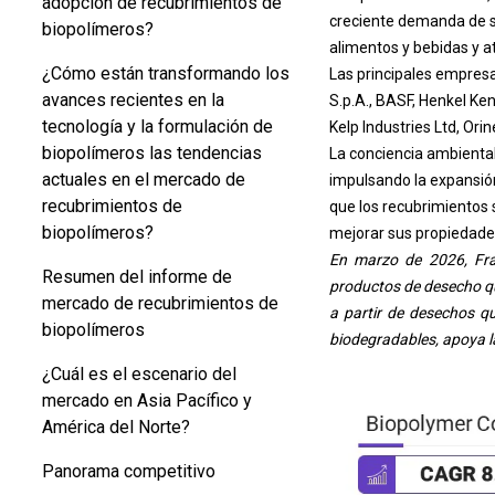
adopción de recubrimientos de
creciente demanda de so
biopolímeros?
alimentos y bebidas y a
¿Cómo están transformando los
Las principales empres
avances recientes en la
S.p.A., BASF, Henkel Ken
tecnología y la formulación de
Kelp Industries Ltd, 
biopolímeros las tendencias
La conciencia ambiental
actuales en el mercado de
impulsando la expansió
recubrimientos de
que los recubrimientos 
biopolímeros?
mejorar sus propiedade
En marzo de 2026, Frau
Resumen del informe de
productos de desecho que
mercado de recubrimientos de
a partir de desechos q
biopolímeros
biodegradables, apoya l
¿Cuál es el escenario del
mercado en Asia Pacífico y
América del Norte?
Panorama competitivo