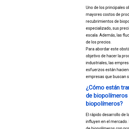
Uno de los principales 
mayores costos de prod
recubrimientos de biop
especializado, sus preci
escala. Además, las fluc
de los precios.
Para abordar este obstá
objetivo de hacer la pro
industriales, las empre
esfuerzos están haciend
empresas que buscan so
¿Cómo están tran
de biopolímeros 
biopolímeros?
El rápido desarrollo de
influyen en el mercado.
de biopolímeros con pro