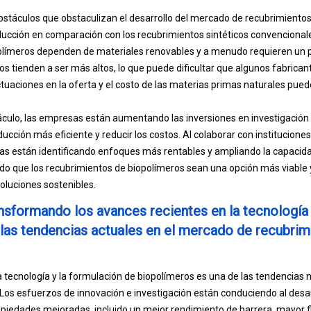
obstáculos que obstaculizan el desarrollo del mercado de recubrimientos
ucción en comparación con los recubrimientos sintéticos convencionale
olímeros dependen de materiales renovables y a menudo requieren un
os tienden a ser más altos, lo que puede dificultar que algunos fabricant
tuaciones en la oferta y el costo de las materias primas naturales puede
culo, las empresas están aumentando las inversiones en investigación y
ducción más eficiente y reducir los costos. Al colaborar con instituciones
sas están identificando enfoques más rentables y ampliando la capacid
o que los recubrimientos de biopolímeros sean una opción más viable y
luciones sostenibles.
sformando los avances recientes en la tecnología 
las tendencias actuales en el mercado de recubrim
 la tecnología y la formulación de biopolímeros es una de las tendencia
 Los esfuerzos de innovación e investigación están conduciendo al des
piedades mejoradas, incluido un mejor rendimiento de barrera, mayor fl