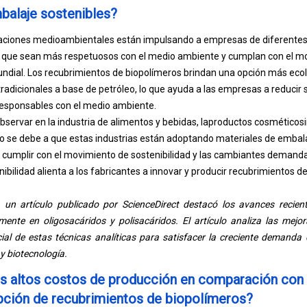
balaje sostenibles?
aciones medioambientales están impulsando a empresas de diferentes 
 que sean más respetuosos con el medio ambiente y cumplan con el m
mundial. Los recubrimientos de biopolímeros brindan una opción más ec
radicionales a base de petróleo, lo que ayuda a las empresas a reducir 
esponsables con el medio ambiente.
servar en la industria de alimentos y bebidas, la
productos cosméticos
o se debe a que estas industrias están adoptando materiales de emba
 cumplir con el movimiento de sostenibilidad y las cambiantes demand
nibilidad alienta a los fabricantes a innovar y producir recubrimientos 
un artículo publicado por ScienceDirect destacó los avances recient
mente en oligosacáridos y polisacáridos. El artículo analiza las mejor
al de estas técnicas analíticas para satisfacer la creciente demanda
y biotecnología.
s altos costos de producción en comparación con l
opción de recubrimientos de biopolímeros?