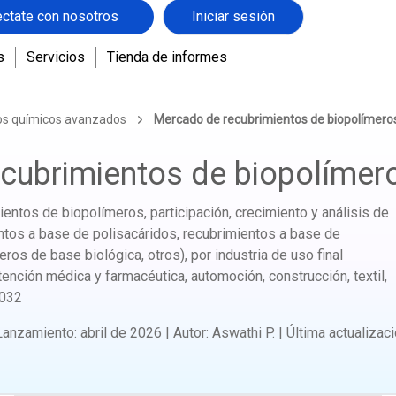
ctate con nosotros
Iniciar sesión
s
Servicios
Tienda de informes
tos químicos avanzados
Mercado de recubrimientos de biopolímero
cubrimientos de biopolímer
ntos de biopolímeros, participación, crecimiento y análisis de
ientos a base de polisacáridos, recubrimientos a base de
ros de base biológica, otros), por industria de uso final
ención médica y farmacéutica, automoción, construcción, textil,
032
Lanzamiento
:
abril de 2026
|
Autor
:
Aswathi P.
|
Última actualizac