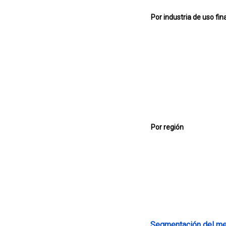
Por industria de uso fina
Por región
Segmentación del m