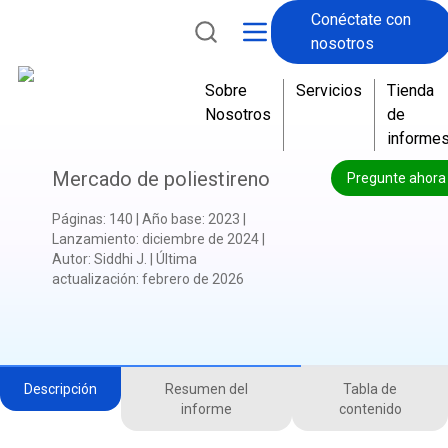
Conéctate con
nosotros
Sobre
Servicios
Tienda
Nosotros
de
informe
Mercado de poliestireno
Pregunte ahora
Páginas
:
140
|
Año base
:
2023
|
Lanzamiento
:
diciembre de 2024
|
Autor
:
Siddhi J.
|
Última
actualización
:
febrero de 2026
Descripción
Resumen del
Tabla de
informe
contenido