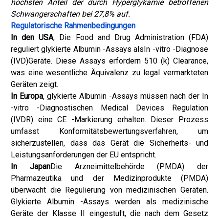
höchsten Anteil der durch Hyperglykämie betroffenen
Schwangerschaften bei 27,8% auf.
Regulatorische Rahmenbedingungen
In den USA
, Die Food and Drug Administration (FDA)
reguliert glykierte Albumin -Assays als
In -vitro -Diagnose
(IVD)
Geräte. Diese Assays erfordern 510 (k) Clearance,
was eine wesentliche Äquivalenz zu legal vermarkteten
Geräten zeigt.
In Europa
, glykierte Albumin -Assays müssen nach der In
-vitro -Diagnostischen Medical Devices Regulation
(IVDR) eine CE -Markierung erhalten. Dieser Prozess
umfasst Konformitätsbewertungsverfahren, um
sicherzustellen, dass das Gerät die Sicherheits- und
Leistungsanforderungen der EU entspricht.
In Japan
Die Arzneimittelbehörde (PMDA) der
Pharmazeutika und der Medizinprodukte (PMDA)
überwacht die Regulierung von medizinischen Geräten.
Glykierte Albumin -Assays werden als medizinische
Geräte der Klasse II eingestuft, die nach dem Gesetz