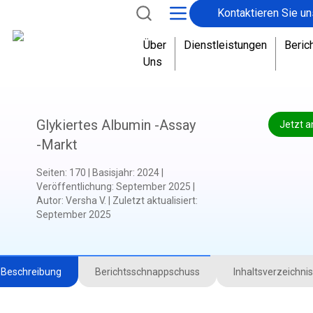
Kontaktieren Sie un
Über
Dienstleistungen
Beric
Uns
Glykiertes Albumin -Assay
Jetzt a
-Markt
Seiten
:
170
|
Basisjahr
:
2024
|
Veröffentlichung
:
September 2025
|
Autor
:
Versha V.
|
Zuletzt aktualisiert
:
September 2025
Beschreibung
Berichtsschnappschuss
Inhaltsverzeichnis