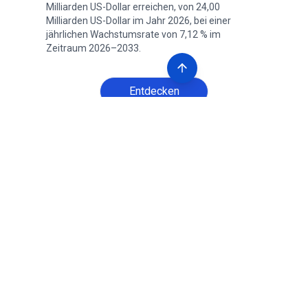
Milliarden US-Dollar erreichen, von 24,00
Milliarden US-Dollar im Jahr 2026, bei einer
jährlichen Wachstumsrate von 7,12 % im
Zeitraum 2026–2033.
Entdecken
Markt für akustische
Isolierung
Seiten
:
210
Basisjahr
:
2025
Veröffentlichung
:
Mai 2026