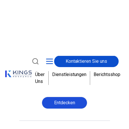
Verbundwerkstoffmarkt
Seiten
:
210
Basisjahr
:
2025
Veröffentlichung
:
Juni 2026
Der weltweite Markt für Verbundwerkstoffe soll
bis 2033 einen Wert von 63,64 Milliarden US-Dollar
erreichen, gegenüber 45,76 Milliarden US-Dollar
im Jahr 2025, bei einer jährlichen Wachstumsrate
von 4,26 %. Lesen Sie die vollständige
Branchenprognose.
Entdecken