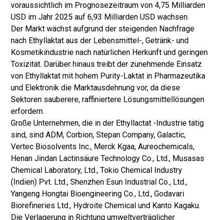
voraussichtlich im Prognosezeitraum von 4,75 Milliarden
USD im Jahr 2025 auf 6,93 Milliarden USD wachsen.
Der Markt wächst aufgrund der steigenden Nachfrage
nach Ethyllaktat aus der Lebensmittel-, Getränk- und
Kosmetikindustrie nach natürlichen Herkunft und geringen
Toxizität. Darüber hinaus treibt der zunehmende Einsatz
von Ethyllaktat mit hohem Purity-Laktat in Pharmazeutika
und Elektronik die Marktausdehnung vor, da diese
Sektoren sauberere, raffiniertere Lösungsmittellösungen
erfordern.
Große Unternehmen, die in der Ethyllactat -Industrie tätig
sind, sind ADM, Corbion, Stepan Company, Galactic,
Vertec Biosolvents Inc., Merck Kgaa, Aureochemicals,
Henan Jindan Lactinsäure Technology Co., Ltd., Musasas
Chemical Laboratory, Ltd., Tokio Chemical Industry
(Indien) Pvt. Ltd., Shenzhen Esun Industrial Co., Ltd.,
Yangeng Hongtai Bioengineering Co., Ltd., Godavari
Biorefineries Ltd., Hydroite Chemical und Kanto Kagaku.
Die Verlagerung in Richtung umweltverträglicher