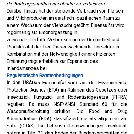
die Bodengesundheit nachhaltig zu verbessern
.
Darüber hinaus hat der steigende Verbrauch von Fleisch-
und Milchprodukten im asiatisch -pazifischen Raum zu
einem Wachstum der Viehzucht geführt. Eisensulfat wird
regelmäßig als Eisenergänzung in
verwendet
Tierfutter
Verbesserung der Gesundheit und
Produktivität der Tier. Dieser wachsende Tiersektor in
Kombination mit der Notwendigkeit einer effizienten
Ernährung trägt erheblich zur Expansion des
Inlandsmarktes bei.
Regulatorische Rahmenbedingungen
In den USA
Das Eisensulfat wird von der Environmental
Protection Agency (EPA) im Rahmen des Gesetzes über
Insektizid-, Fungizid- und Rodentizidgesetze (FIFRA)
reguliert. Es muss NSF/ANSI Standard 60 für die
Wasseraufbereitung erfüllen. Die Food and Drug
Administration (FDA) klassifiziert sie als allgemein als
Safe (GRAS) für Lebensmittelanwendungen anerkannt,
sofern in Titel 21 des Kodex der Bundesvorschriften die