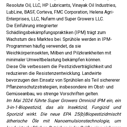
Resolute Oil, LLC, HP Lubricants, Vinayak Oil Industries,
LubLine, BASF, Corteva, FMC Corporation, Helena Agri-
Enterprises, LLC, Nufarm und Super Growers LLC.
Die Einführung integrierter
Schädlingsbekämpfungspraktiken (IPM) trägt zum
Wachstum des Marktes bei. Sprühöle werden in IPM-
Programmen häufig verwendet, da sie
Weichkörperinsekten, Milben und Pilzkrankheiten mit
minimaler Umweltbelastung bekämpfen können.
Diese Öle verbessern die Pestizidverträglichkeit und
reduzieren die Resistenzentwicklung. Landwirte
bevorzugen den Einsatz von Sprühölen als Teil sichererer
Pflanzenschutzstrategien, insbesondere im Obst- und
Gemüseanbau, wo strenge Vorschriften gelten.
Im Mai 2024 führte Super Growers Omnicid IPM ein, ein
3-in-1-Biopestizid, das als Insektizid, Fungizid und
Sporizid wirkt. Die neue EPA 25(b)
Biopestizid
mischt
ätherische Öle mit Nanoemulsionstechnologie, um