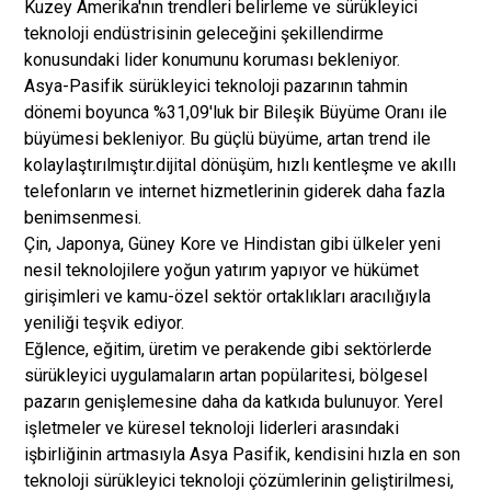
Kuzey Amerika'nın trendleri belirleme ve sürükleyici
teknoloji endüstrisinin geleceğini şekillendirme
konusundaki lider konumunu koruması bekleniyor.
Asya-Pasifik sürükleyici teknoloji pazarının tahmin
dönemi boyunca %31,09'luk bir Bileşik Büyüme Oranı ile
büyümesi bekleniyor. Bu güçlü büyüme, artan trend ile
kolaylaştırılmıştır.
dijital dönüşüm
, hızlı kentleşme ve akıllı
telefonların ve internet hizmetlerinin giderek daha fazla
benimsenmesi.
Çin, Japonya, Güney Kore ve Hindistan gibi ülkeler yeni
nesil teknolojilere yoğun yatırım yapıyor ve hükümet
girişimleri ve kamu-özel sektör ortaklıkları aracılığıyla
yeniliği teşvik ediyor.
Eğlence, eğitim, üretim ve perakende gibi sektörlerde
sürükleyici uygulamaların artan popülaritesi, bölgesel
pazarın genişlemesine daha da katkıda bulunuyor. Yerel
işletmeler ve küresel teknoloji liderleri arasındaki
işbirliğinin artmasıyla Asya Pasifik, kendisini hızla en son
teknoloji sürükleyici teknoloji çözümlerinin geliştirilmesi,