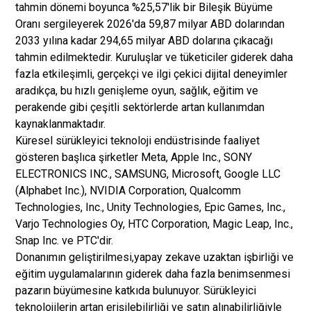
tahmin dönemi boyunca %25,57'lik bir Bileşik Büyüme
Oranı sergileyerek 2026'da 59,87 milyar ABD dolarından
2033 yılına kadar 294,65 milyar ABD dolarına çıkacağı
tahmin edilmektedir. Kuruluşlar ve tüketiciler giderek daha
fazla etkileşimli, gerçekçi ve ilgi çekici dijital deneyimler
aradıkça, bu hızlı genişleme oyun, sağlık, eğitim ve
perakende gibi çeşitli sektörlerde artan kullanımdan
kaynaklanmaktadır.
Küresel sürükleyici teknoloji endüstrisinde faaliyet
gösteren başlıca şirketler Meta, Apple Inc., SONY
ELECTRONICS INC., SAMSUNG, Microsoft, Google LLC
(Alphabet Inc.), NVIDIA Corporation, Qualcomm
Technologies, Inc., Unity Technologies, Epic Games, Inc.,
Varjo Technologies Oy, HTC Corporation, Magic Leap, Inc.,
Snap Inc. ve PTC'dir.
Donanımın geliştirilmesi,
yapay zeka
ve uzaktan işbirliği ve
eğitim uygulamalarının giderek daha fazla benimsenmesi
pazarın büyümesine katkıda bulunuyor. Sürükleyici
teknolojilerin artan erişilebilirliği ve satın alınabilirliğiyle