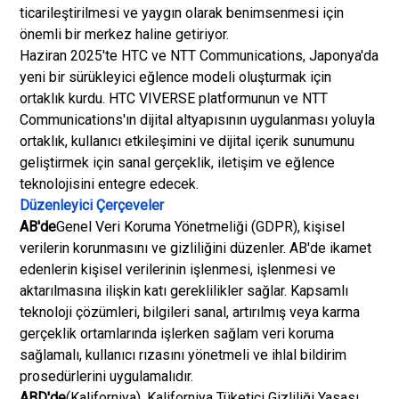
ticarileştirilmesi ve yaygın olarak benimsenmesi için
önemli bir merkez haline getiriyor.
Haziran 2025'te HTC ve NTT Communications, Japonya'da
yeni bir sürükleyici eğlence modeli oluşturmak için
ortaklık kurdu. HTC VIVERSE platformunun ve NTT
Communications'ın dijital altyapısının uygulanması yoluyla
ortaklık, kullanıcı etkileşimini ve dijital içerik sunumunu
geliştirmek için sanal gerçeklik, iletişim ve eğlence
teknolojisini entegre edecek.
Düzenleyici Çerçeveler
AB'de
Genel Veri Koruma Yönetmeliği (GDPR), kişisel
verilerin korunmasını ve gizliliğini düzenler. AB'de ikamet
edenlerin kişisel verilerinin işlenmesi, işlenmesi ve
aktarılmasına ilişkin katı gereklilikler sağlar. Kapsamlı
teknoloji çözümleri, bilgileri sanal, artırılmış veya karma
gerçeklik ortamlarında işlerken sağlam veri koruma
sağlamalı, kullanıcı rızasını yönetmeli ve ihlal bildirim
prosedürlerini uygulamalıdır.
ABD'de
(Kaliforniya), Kaliforniya Tüketici Gizliliği Yasası