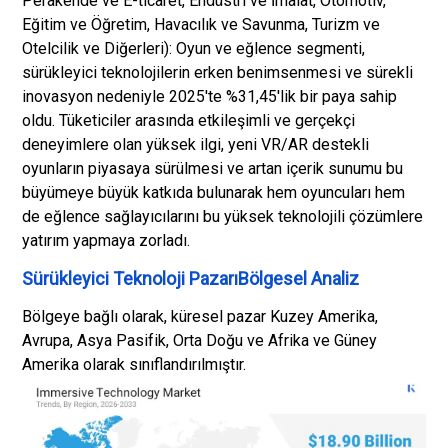
Perakende ve E-ticaret, Endüstri ve İmalat, Otomotiv,
Eğitim ve Öğretim, Havacılık ve Savunma, Turizm ve
Otelcilik ve Diğerleri): Oyun ve eğlence segmenti,
sürükleyici teknolojilerin erken benimsenmesi ve sürekli
inovasyon nedeniyle 2025'te %31,45'lik bir paya sahip
oldu. Tüketiciler arasında etkileşimli ve gerçekçi
deneyimlere olan yüksek ilgi, yeni VR/AR destekli
oyunların piyasaya sürülmesi ve artan içerik sunumu bu
büyümeye büyük katkıda bulunarak hem oyuncuları hem
de eğlence sağlayıcılarını bu yüksek teknolojili çözümlere
yatırım yapmaya zorladı.
Sürükleyici Teknoloji PazarıBölgesel Analiz
Bölgeye bağlı olarak, küresel pazar Kuzey Amerika,
Avrupa, Asya Pasifik, Orta Doğu ve Afrika ve Güney
Amerika olarak sınıflandırılmıştır.