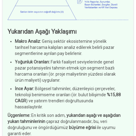
Yukarıdan Aşağı Yaklaşımı
Makro Analiz
:
Geniş sektör ekosistemine yönelik
tarihsel harcama kalıpları analiz edilerek belirli pazar
segmentlerine ayrılan pay belirlenir.
Yoğunluk Oranları
:
Farklı faaliyet seviyelerinde genel
pazar potansiyelini tahmin etmek için segment bazlı
harcama oranları (ör. proje maliyetinin yüzdesi olarak
ürün maliyeti) uygulanır.
İnce Ayar
:
Bölgesel tahminler, düzenleyici çerçeveler,
teknoloji benimseme oranları (ör. bulut bilişimde
%15,88
CAGR
) ve yatırım trendleri doğrultusunda
hassaslaştırılır.
Üçgenleme:
En kritik son adım,
yukarıdan aşağı ve aşağıdan
yukarı tahminlerinin
çapraz doğrulanmasıdır; bu, veri
doğruluğunu ve öngördüğümüz
büyüme eğrisi
ile uyumu
garanti eder.