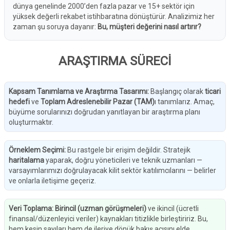
dünya genelinde 2000’den fazla pazar ve 15+ sektör için
yüksek değerli rekabet istihbaratına dönüştürür. Analizimiz her
zaman şu soruya dayanır:
Bu, müşteri değerini nasıl artırır?
ARAŞTIRMA SÜRECİ
Kapsam Tanımlama ve Araştırma Tasarımı
:
Başlangıç olarak
ticari
hedefi
ve
Toplam Adreslenebilir Pazar (TAM)
ı tanımlarız. Amaç,
büyüme sorularınızı doğrudan yanıtlayan bir araştırma planı
oluşturmaktır.
Örneklem Seçimi
:
Bu rastgele bir erişim değildir. Stratejik
haritalama
yaparak, doğru yöneticileri ve teknik uzmanları —
varsayımlarımızı doğrulayacak kilit sektör katılımcılarını — belirler
ve onlarla iletişime geçeriz.
Veri Toplama
:
Birincil (uzman görüşmeleri)
ve ikincil (ücretli
finansal/düzenleyici veriler) kaynakları titizlikle birleştiririz. Bu,
hem kesin sayıları hem de ileriye dönük bakış açısını elde