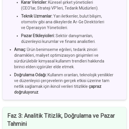
Karar Vericiler
:
Küresel şirket yöneticileri
(CEO’lar, Strateji VP’leri, Tedarik Müdürleri).
Teknik Uzmanlar
:
Yarı iletkenler, bulut bilişim,
otomotiv gibi ana dikeylerde Ar-Ge Direktörleri
ve Operasyon Yöneticileri.
Pazar Etkileyicileri
:
Sektör danışmanları,
düzenleyici kurumlar ve finans analistleri.
Amaç
:
Ürün benimseme eğrileri, tedarik zinciri
dinamikleri, maliyet optimizasyon girişimleri ve
sürdürülebilir kimyasal kullanım trendleri hakkında
birinci elden içgörüler elde etmek.
Doğrulama Odağı
:
Kullanım oranları, teknolojik yenilikler
ve düzenleyici çerçevelerin gerçek etkisi üzerine tam
netlik sağlamak için ikincil verileri titizlikle
çapraz
doğruluyoruz
.
Faz 3
:
Analitik Titizlik, Doğrulama ve Pazar
Tahmini