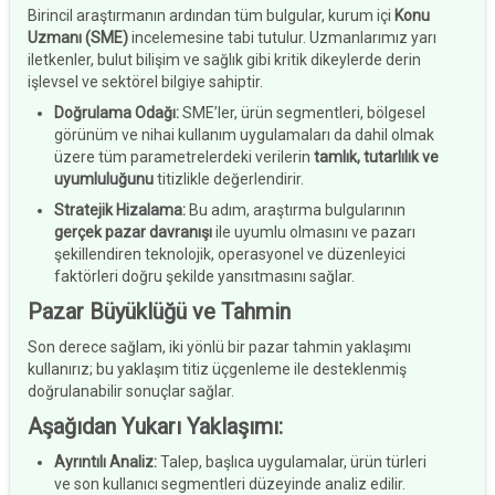
Birincil araştırmanın ardından tüm bulgular, kurum içi
Konu
Uzmanı (SME)
incelemesine tabi tutulur. Uzmanlarımız yarı
iletkenler, bulut bilişim ve sağlık gibi kritik dikeylerde derin
işlevsel ve sektörel bilgiye sahiptir.
Doğrulama Odağı
:
SME’ler, ürün segmentleri, bölgesel
görünüm ve nihai kullanım uygulamaları da dahil olmak
üzere tüm parametrelerdeki verilerin
tamlık, tutarlılık ve
uyumluluğunu
titizlikle değerlendirir.
Stratejik Hizalama
:
Bu adım, araştırma bulgularının
gerçek pazar davranışı
ile uyumlu olmasını ve pazarı
şekillendiren teknolojik, operasyonel ve düzenleyici
faktörleri doğru şekilde yansıtmasını sağlar.
Pazar Büyüklüğü ve Tahmin
Son derece sağlam, iki yönlü bir pazar tahmin yaklaşımı
kullanırız; bu yaklaşım titiz üçgenleme ile desteklenmiş
doğrulanabilir sonuçlar sağlar.
Aşağıdan Yukarı Yaklaşımı
:
Ayrıntılı Analiz
:
Talep, başlıca uygulamalar, ürün türleri
ve son kullanıcı segmentleri düzeyinde analiz edilir.