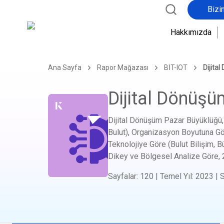
Bizi
Hakkımızda
Ana Sayfa
Rapor Mağazası
BİT-IOT
Dijita
Dijital Dönüşü
Dijital Dönüşüm Pazar Büyüklüğü, 
Bulut), Organizasyon Boyutuna Gör
Teknolojiye Göre (Bulut Bilişim, B
Dikey ve Bölgesel Analize Göre,
Sayfalar
:
120
|
Temel Yıl
:
2023
|