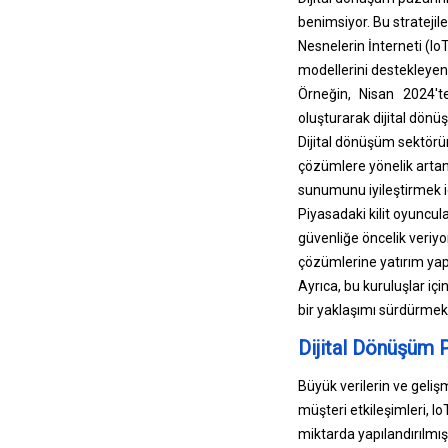
benimsiyor. Bu stratejile
Nesnelerin İnterneti (IoT)
modellerini destekleyen 
Örneğin, Nisan 2024'te
oluşturarak dijital dön
Dijital dönüşüm sektörün
çözümlere yönelik artan 
sunumunu iyileştirmek i
Piyasadaki kilit oyuncula
güvenliğe öncelik veriyo
çözümlerine yatırım yapı
Ayrıca, bu kuruluşlar iç
bir yaklaşımı sürdürmek v
Dijital Dönüşüm 
Büyük verilerin ve gelişm
müşteri etkileşimleri, I
miktarda yapılandırılmış