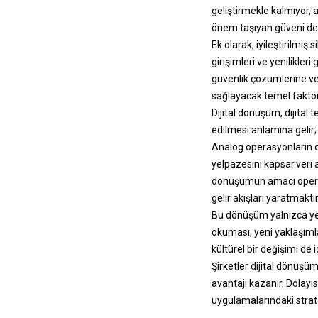
geliştirmekle kalmıyor, 
önem taşıyan güveni de 
Ek olarak, iyileştirilmiş 
girişimleri ve yenilikle
güvenlik çözümlerine ver
sağlayacak temel fakt
Dijital dönüşüm, dijital
edilmesi anlamına gelir;
Analog operasyonların di
yelpazesini kapsar.
veri 
dönüşümün amacı operasy
gelir akışları yaratmaktır
Bu dönüşüm yalnızca yen
okuması, yeni yaklaşıml
kültürel bir değişimi de i
Şirketler dijital dönüşüm
avantajı kazanır. Dolayı
uygulamalarındaki strate