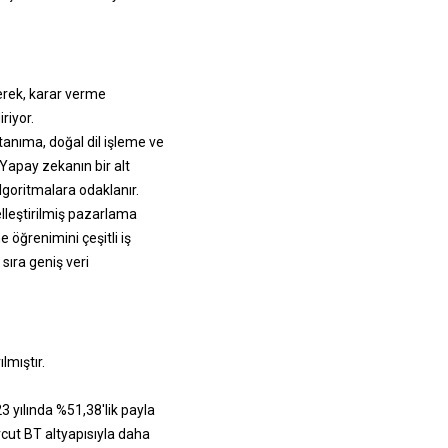
erek, karar verme
riyor.
anıma, doğal dil işleme ve
Yapay zekanın bir alt
goritmalara odaklanır.
selleştirilmiş pazarlama
 öğrenimini çeşitli iş
sıra geniş veri
lmıştır.
3 yılında %51,38'lik payla
cut BT altyapısıyla daha