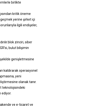
mlerle birlikte
çısından kritik öneme
 geçmek yerine şirket içi
nlarıyla ilgili endişeler,
rılır.
blok zinciri
, siber
'si, bulut bilişimin
r şekilde genişletmesine
adan kaldırarak operasyonel
 yapmasına, yeni
liştirmesine olanak tanır.
ut teknolojisindeki
 ediyor.
rakende ve e-ticaret ve