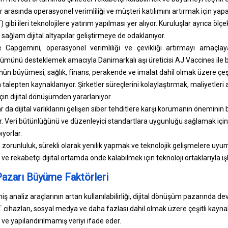
r arasında operasyonel verimliliği ve müşteri katılımını artırmak için yapa
 gibi ileri teknolojilere yatırım yapılması yer alıyor. Kuruluşlar ayrıca ölçe
sağlam dijital altyapılar geliştirmeye de odaklanıyor.
 Capgemini, operasyonel verimliliği ve çevikliği artırmayı amaçla
üşümünü desteklemek amacıyla Danimarkalı aşı üreticisi AJ Vaccines ile 
ün büyümesi, sağlık, finans, perakende ve imalat dahil olmak üzere çeşitl
talepten kaynaklanıyor. Şirketler süreçlerini kolaylaştırmak, maliyetler
çin dijital dönüşümden yararlanıyor.
r da dijital varlıklarını gelişen siber tehditlere karşı korumanın öneminin 
r. Veri bütünlüğünü ve düzenleyici standartlara uygunluğu sağlamak için
yorlar.
in zorunluluk, sürekli olarak yenilik yapmak ve teknolojik gelişmelere uy
e rekabetçi dijital ortamda önde kalabilmek için teknoloji ortaklarıyla işb
Pazarı Büyüme Faktörleri
iş analiz araçlarının artan kullanılabilirliği, dijital dönüşüm pazarında dev
oT cihazları, sosyal medya ve daha fazlası dahil olmak üzere çeşitli kayna
 ve yapılandırılmamış veriyi ifade eder.