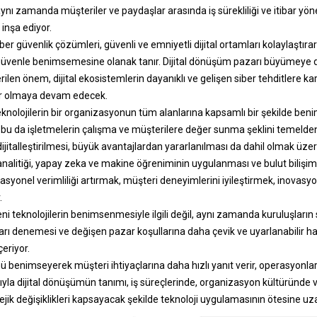
aynı zamanda müşteriler ve paydaşlar arasında iş sürekliliği ve itibar yön
inşa ediyor.
siber güvenlik çözümleri, güvenli ve emniyetli dijital ortamları kolaylaştırar
ri güvenle benimsemesine olanak tanır. Dijital dönüşüm pazarı büyümeye 
ilen önem, dijital ekosistemlerin dayanıklı ve gelişen siber tehditlere kar
ör olmaya devam edecek.
 teknolojilerin bir organizasyonun tüm alanlarına kapsamlı bir şekilde b
 bu da işletmelerin çalışma ve müşterilere değer sunma şeklini temelden 
jitalleştirilmesi, büyük avantajlardan yararlanılması da dahil olmak üzer
analitiği
, yapay zeka ve makine öğreniminin uygulanması ve bulut bilişimin 
onel verimliliği artırmak, müşteri deneyimlerini iyileştirmek, inovasy
.
i teknolojilerin benimsenmesiyle ilgili değil, aynı zamanda kuruluşlar
arı denemesi ve değişen pazar koşullarına daha çevik ve uyarlanabilir h
çeriyor.
ü benimseyerek müşteri ihtiyaçlarına daha hızlı yanıt verir, operasyonları
sıyla dijital dönüşümün tanımı, iş süreçlerinde, organizasyon kültüründe v
jik değişiklikleri kapsayacak şekilde teknoloji uygulamasının ötesine uza