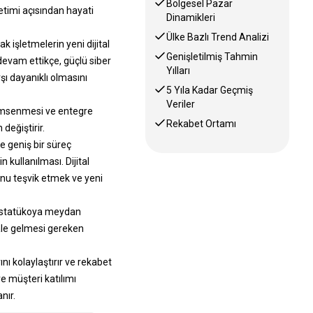
Bölgesel Pazar
etimi açısından hayati
Dinamikleri
Ülke Bazlı Trend Analizi
ak işletmelerin yeni dijital
Genişletilmiş Tahmin
devam ettikçe, güçlü siber
Yılları
şı dayanıklı olmasını
5 Yıla Kadar Geçmiş
Veriler
enimsenmesi ve entegre
Rekabet Ortamı
değiştirir.
e geniş bir süreç
kullanılması. Dijital
onu teşvik etmek ve yeni
ın statükoya meydan
ale gelmesi gereken
nı kolaylaştırır ve rekabet
e müşteri katılımı
nır.