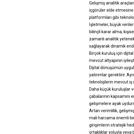
Gelişmiş analitik araçlar
içgörüler elde etmesine 
platformları gibi teknoloj
İşletmeler, büyük veriler
bilinçli karar alma, kişi
zamanlı analitik yetenekl
sağlayarak dinamik endüs
Birçok kuruluş için diji
mevcut altyapının iyileşt
Dijital dönüşümün uygul
yatırımlar gerektirir. Ay
teknolojilerin mevcut iş 
Daha küçük kuruluşlar ve
çabalarının kapsamını eng
gelişmelere ayak uydurma
Artan verimlilik, gelişm
mali harcama önemli bir 
girişimlerin stratejik he
ortaklıklar yoluyla veya