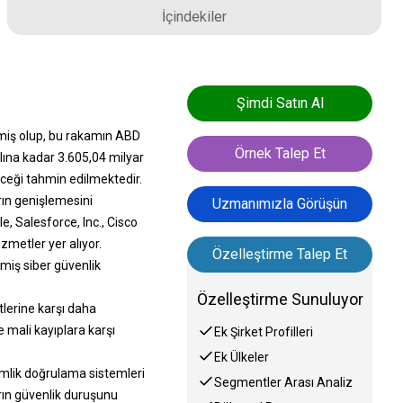
İçindekiler
Şimdi Satın Al
lmiş olup, bu rakamın ABD
Örnek Talep Et
lına kadar 3.605,04 milyar
ceği tahmin edilmektedir.
arın genişlemesini
Uzmanımızla Görüşün
, Salesforce, Inc., Cisco
zmetler yer alıyor.
Özelleştirme Talep Et
işmiş siber güvenlik
Özelleştirme Sunuluyor
itlerine karşı daha
 mali kayıplara karşı
Ek Şirket Profilleri
Ek Ülkeler
 kimlik doğrulama sistemleri
Segmentler Arası Analiz
arın güvenlik duruşunu