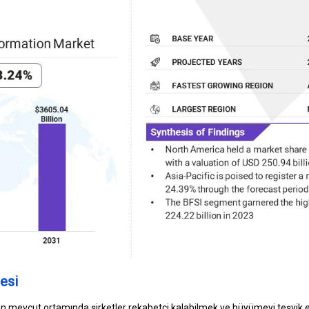
esi
n mevcut ortamında şirketler rekabetçi kalabilmek ve büyümeyi teşvik etm