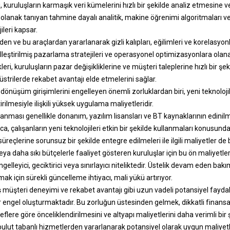
ı, kuruluşların karmaşık veri kümelerini hızlı bir şekilde analiz etmesine v
olanak tanıyan tahmine dayalı analitik, makine öğrenimi algoritmaları ve
ileri kapsar.
den ve bu araçlardan yararlanarak gizli kalıpları, eğilimleri ve korelasyo
selleştirilmiş pazarlama stratejileri ve operasyonel optimizasyonlara olan
eri, kuruluşların pazar değişikliklerine ve müşteri taleplerine hızlı bir şe
trilerde rekabet avantajı elde etmelerini sağlar.
tal dönüşüm girişimlerini engelleyen önemli zorluklardan biri, yeni teknol
irilmesiyle ilişkili yüksek uygulama maliyetleridir.
anması genellikle donanım, yazılım lisansları ve BT kaynaklarının edinil
rıca, çalışanların yeni teknolojileri etkin bir şekilde kullanmaları konusund
süreçlerine sorunsuz bir şekilde entegre edilmeleri ile ilgili maliyetler d
ya daha sıkı bütçelerle faaliyet gösteren kuruluşlar için bu ön maliyetler
elleyici, geciktirici veya sınırlayıcı niteliktedir. Üstelik devam eden bakı
k için sürekli güncelleme ihtiyacı, mali yükü artırıyor.
iş müşteri deneyimi ve rekabet avantajı gibi uzun vadeli potansiyel fayd
engel oluşturmaktadır. Bu zorluğun üstesinden gelmek, dikkatli finansal 
deflere göre önceliklendirilmesini ve altyapı maliyetlerini daha verimli bi
 bulut tabanlı hizmetlerden yararlanarak potansiyel olarak uygun maliye