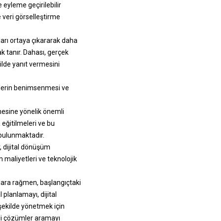
e eyleme geçirilebilir
 veri görselleştirme
nları ortaya çıkararak daha
ak tanır. Dahası, gerçek
kilde yanıt vermesini
ojilerin benimsenmesi ve
mesine yönelik önemli
a eğitilmeleri ve bu
e bulunmaktadır.
, dijital dönüşüm
m maliyetleri ve teknolojik
alara rağmen, başlangıçtaki
planlamayı, dijital
r şekilde yönetmek için
tli çözümler aramayı