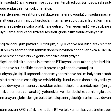
eri sağladığı için on-premise çözümleri tercih ediyor. Bu husus, eski siste
lduğu endüstriler için çok önemlidir.
ilerin işlenmesi ve sektöre özel düzenlemelere uygunluğun sağlanması a
ve altyapı yatırımları, bu kuruluşların tamamen bulut tabanlı platformlara
am etmelerini daha pratik hale getiriyor. Veri egemenliği ve gecikme soru
 uygulamalarını kendi fiziksel tesisleri içinde tutmalarını etkileyebilir.
dijital dönüşüm pazarı bulut bilişim, büyük veri ve analitik olarak sınıflandı
ulut bilişim segmentinin tahmin dönemi boyunca öngörülen %24,46'lık CAGR
la benimsenmesinin ve genişlemesinin altını çiziyor.
ölçeklenebilirlik sunarak işletmelerin BT kaynaklarını talebe göre hızlı bi
tanır ve bu, özellikle dinamik pazar koşullarında avantajlıdır.
çi altyapıyla ilişkili kapsamlı donanım yatırımları ve bakım ihtiyacını ort
 platformlarının esnekliği ve erişilebilirliği, kuruluşların daha hızlı yenilik
kilde devreye almasına ve uzaktan çalışan ekipler arasındaki işbirliğini ge
enlik önlemleri, veri analitiği yetenekleri ve hibrit bulut çözümleri gibi bul
üm arayan işletmeler için bulut teknolojisinin çekiciliğini artırmaya devam
üşüm pazarı BFSI, sağlık hizmetleri, BT ve telekomünikasyon, üretim, pe