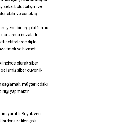
y zeka, bulut bilişim ve
klenebilir ve esnek iş
yan yeni bir iş platformu
bir anlaşma imzaladı.
i sektörlerde dijital
i azaltmak ve hizmet
bilincinde olarak siber
 gelişmiş siber güvenlik
um sağlamak, müşteri odaklı
irliği yapmaktır.
rim yarattı. Büyük veri,
klardan üretilen çok