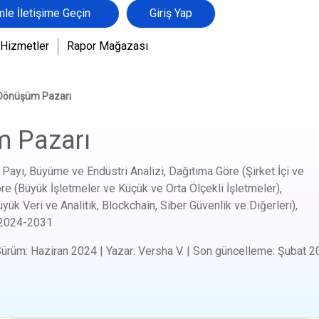
mle İletişime Geçin
Giriş Yap
Hizmetler
Rapor Mağazası
l Dönüşüm Pazarı
m Pazarı
Payı, Büyüme ve Endüstri Analizi, Dağıtıma Göre (Şirket İçi ve
e (Büyük İşletmeler ve Küçük ve Orta Ölçekli İşletmeler),
üyük Veri ve Analitik, Blockchain, Siber Güvenlik ve Diğerleri),
2024-2031
Sürüm
:
Haziran 2024
|
Yazar
:
Versha V.
|
Son güncelleme
:
Şubat 2