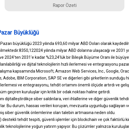
Rapor Özeti
Pazar Büyüklüğü
 Pazarı büyüklüğü 2023 yılında 693,60 milyar ABD Doları olarak kaydedi
ilmektedir.
835
0,12
2024 yılında milyar ABD dolarına ulaşacağı ve 2031 yı
ve 2024'ten 2031'e kadar %23,24'lük bir Bileşik Büyüme Oranı ile büyüye
lanılabilirliği ve dijital teknolojilerin hızlı ilerlemesi ve entegrasyonu paz
çalışma kapsamında Microsoft, Amazon Web Services, Inc., Google, Oracle
, Adobe, IBM Corporation, SAP SE ve diğerleri gibi şirketlerin sunduğu hi
zlı ilerlemesi ve entegrasyonu, tehdit ortamını önemli ölçüde artırdı ve gel
üm geçiren kuruluşlar için kritik bir odak noktası haline getirdi.
 dijitalleştirdikçe siber saldırılara, veri ihlallerine ve diğer güvenlik tehd
lar. Bu durum, hassas verileri koruyan, mevzuata uygunluğu sağlayan ve
ş siber güvenlik önlemlerine olan talebin artmasına neden oldu.
) destekli tehdit tespiti, güvenli işlemler için blockchain ve çok faktörlü
nlik teknolojilerine yoğun yatırım yapıyor. Bu çözümler yalnızca kuruluşl