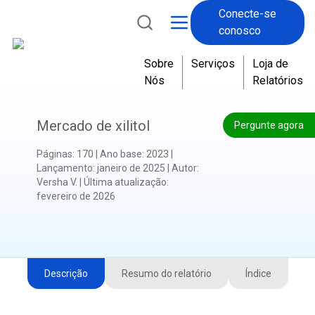
Conecte-se
conosco
Sobre
Serviços
Loja de
Nós
Relatórios
Mercado de xilitol
Pergunte agora
Páginas
:
170
|
Ano base
:
2023
|
Lançamento
:
janeiro de 2025
|
Autor
:
Versha V.
|
Última atualização
:
fevereiro de 2026
Descrição
Resumo do relatório
Índice