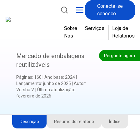
Conecte-se
conosco
Sobre
Serviços
Loja de
Nós
Relatórios
Mercado de embalagens
Pergunte agora
reutilizáveis
Páginas
:
160
|
Ano base
:
2024
|
Lançamento
:
junho de 2025
|
Autor
:
Versha V.
|
Última atualização
:
fevereiro de 2026
Descrição
Resumo do relatório
Índice