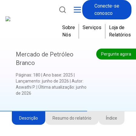
Conecte-se
conosco
Sobre
Serviços
Loja de
Nós
Relatórios
Mercado de Petróleo
Pergunte agora
Branco
Páginas
:
180
|
Ano base
:
2025
|
Lançamento
:
junho de 2026
|
Autor
:
Aswathi P.
|
Última atualização
:
junho
de 2026
Descrição
Resumo do relatório
Índice