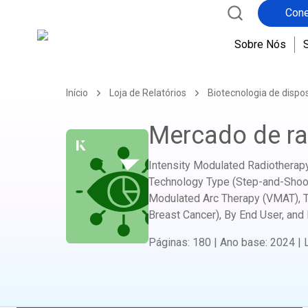
Cone
Sobre Nós
Início
Loja de Relatórios
Biotecnologia de dispo
Mercado de ra
Intensity Modulated Radiotherapy
Technology Type (Step-and-Shoot
Modulated Arc Therapy (VMAT), To
Breast Cancer), By End User, and 
Páginas
:
180
|
Ano base
:
2024
|