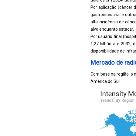
dólares em 2024, devid
Por aplicação (câncer 
gastrointestinal e out
alta incidência de cân
alvo enquanto estacar.
Por usuário final (hosp
1,27 bilhão até 2032,
disponibilidade de infr
Mercado de radio
Com base na região, o m
América do Sul.