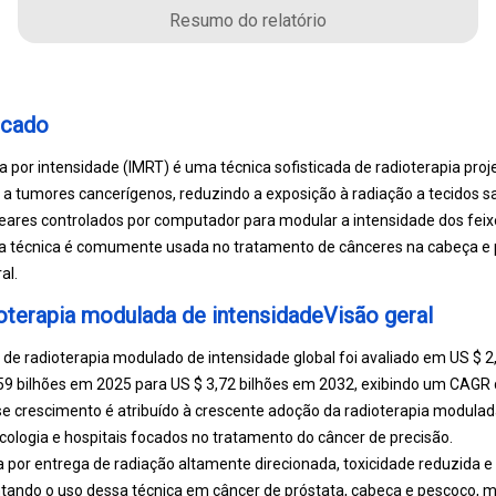
Resumo do relatório
rcado
 por intensidade (IMRT) é uma técnica sofisticada de radioterapia pro
 a tumores cancerígenos, reduzindo a exposição à radiação a tecidos s
neares controlados por computador para modular a intensidade dos feix
a técnica é comumente usada no tratamento de cânceres na cabeça e
al.
terapia modulada de intensidadeVisão geral
e radioterapia modulado de intensidade global foi avaliado em US $ 2
,59 bilhões em 2025 para US $ 3,72 bilhões em 2032, exibindo um CAGR
se crescimento é atribuído à crescente adoção da radioterapia modulad
ncologia e hospitais focados no tratamento do câncer de precisão.
or entrega de radiação altamente direcionada, toxicidade reduzida e
ntando o uso dessa técnica em câncer de próstata, cabeça e pescoço, 