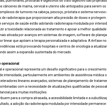
is, pulmonares, próstatas e digestivos do trato digestivo são projetad
os cânceres de mama, cervical e uterino são anticipados para serem os
 complexos de tumores na cabeça, pescoço, próstata e sistema nervoso
 de radioterapia que proporcionam alta precisão de doses e protegem 
de serviços de saúde estão adotando radioterapia modulada por intensi
uzir a toxicidade relacionada ao tratamento e apoiar a melhor qualidade
 mais ativada por avanços em sistemas de imagem, software de planej
or linear que apóiam a terapia personalizada e adaptativa. A ênfase n
idências está provocando hospitais e centros de oncologia a atualizar
nando assim a expansão sustentada do mercado.
e operacional
al e operacional representa um desafio significativo para o cresciment
de intensidade, particularmente em ambientes de assistência médica c
aceleradores lineares avançados, sistemas de planejamento de tratame
combinadas com a necessidade de atualizações qualificadas de pessoal 
tancial para muitas instituições.
ribuem para a compra atrasada, a acessibilidade limitada e a subutiliza
ltado, a adoção da radioterapia modulada por intensidade permanece l