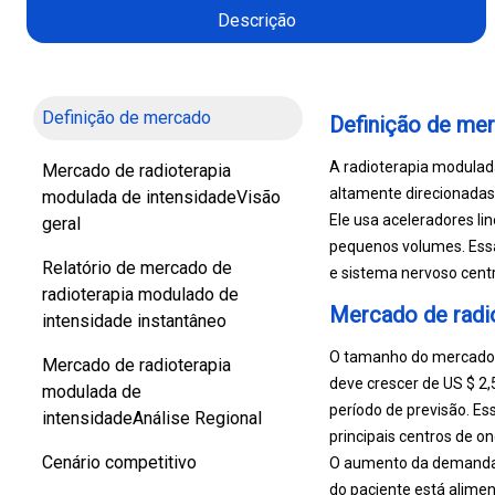
Descrição
Definição de mercado
Definição de me
A radioterapia modulada
Mercado de radioterapia
altamente direcionadas
modulada de intensidadeVisão
Ele usa aceleradores li
geral
pequenos volumes. Ess
Relatório de mercado de
e sistema nervoso centr
radioterapia modulado de
Mercado de radio
intensidade instantâneo
O tamanho do mercado d
Mercado de radioterapia
deve crescer de US $ 2
modulada de
período de previsão. Es
intensidadeAnálise Regional
principais centros de o
Cenário competitivo
O aumento da demanda p
do paciente está alime