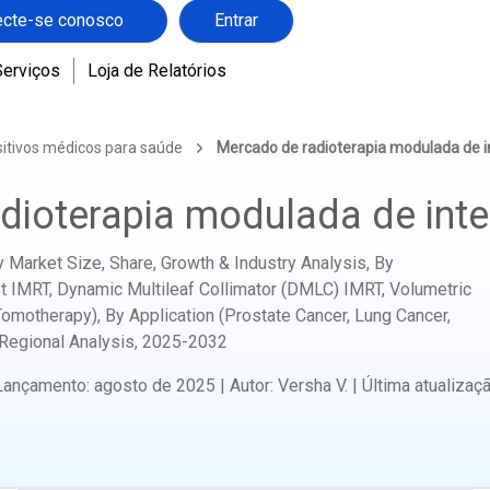
cte-se conosco
Entrar
Serviços
Loja de Relatórios
sitivos médicos para saúde
Mercado de radioterapia modulada de 
dioterapia modulada de int
 Market Size, Share, Growth & Industry Analysis, By
 IMRT, Dynamic Multileaf Collimator (DMLC) IMRT, Volumetric
motherapy), By Application (Prostate Cancer, Lung Cancer,
Regional Analysis,
2025-2032
Lançamento
:
agosto de 2025
|
Autor
:
Versha V.
|
Última atualizaç