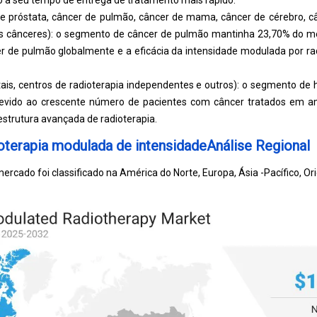
o a seu tempo de entrega de tratamento mais rápido.
de próstata, câncer de pulmão, câncer de mama, câncer de cérebro, câ
ros cânceres): o segmento de câncer de pulmão mantinha 23,70% do 
cer de pulmão globalmente e a eficácia da intensidade modulada por r
itais, centros de radioterapia independentes e outros): o segmento de h
 devido ao crescente número de pacientes com câncer tratados em am
aestrutura avançada de radioterapia.
terapia modulada de intensidadeAnálise Regional
ercado foi classificado na América do Norte, Europa, Ásia -Pacífico, Or