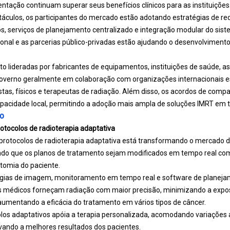
ntação continuam superar seus benefícios clínicos para as instituições
táculos, os participantes do mercado estão adotando estratégias de r
, serviços de planejamento centralizado e integração modular do sist
onal e as parcerias público-privadas estão ajudando o desenvolvimento
nto lideradas por fabricantes de equipamentos, instituições de saúde, as
overno geralmente em colaboração com organizações internacionais 
stas, físicos e terapeutas de radiação. Além disso, os acordos de comp
apacidade local, permitindo a adoção mais ampla de soluções IMRT em 
o
otocolos de radioterapia adaptativa
protocolos de radioterapia adaptativa está transformando o mercado 
indo que os planos de tratamento sejam modificados em tempo real 
tomia do paciente.
ogias de imagem, monitoramento em tempo real e software de planeja
s médicos forneçam radiação com maior precisão, minimizando a expos
aumentando a eficácia do tratamento em vários tipos de câncer.
olos adaptativos apóia a terapia personalizada, acomodando variações
vando a melhores resultados dos pacientes.