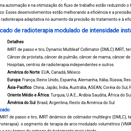
 na automação e na otimização do fluxo de trabalho estão reduzindo o
nico. Esses desenvolvimentos estão melhorando a eficiência e a precisão
 radioterapia adaptativa no aumento da precisão do tratamento e à eficá
cado de radioterapia modulado de intensidade ins
Detalhes
IMRT de passo e tiro, Dynamic Multileaf Collimator (DMLC) IMRT, 
Câncer de próstata, câncer de pulmão, câncer de mama, câncer de c
Hospitais, centros de radioterapia independentes e outros
América do Norte
: EUA, Canadá, México
Europa
: França, Reino Unido, Espanha, Alemanha, Itália, Rússia, Re
Ásia-Pacífico
: China, Japão, Índia, Austrália, ASEAN, Coréia do Sul,
Oriente Médio e África
: Turquia, U.A.E., Arábia Saudita, África do S
Ámérica do Sul
: Brasil, Argentina, Resto da América do Sul
cado
(IMRT de passo e tiro, IMRT dinâmico de colimador multilegro (DMLC), t
terapia): o segmento de terapia de arco modulado volumétrico (VMA