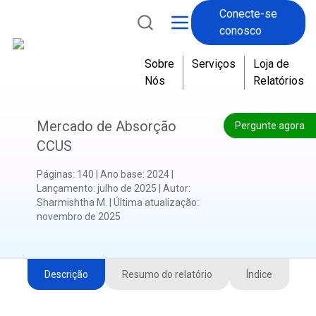
Conecte-se
conosco
Sobre
Serviços
Loja de
Nós
Relatórios
Mercado de Absorção
Pergunte agora
CCUS
Páginas
:
140
|
Ano base
:
2024
|
Lançamento
:
julho de 2025
|
Autor
:
Sharmishtha M.
|
Última atualização
:
novembro de 2025
Descrição
Resumo do relatório
Índice