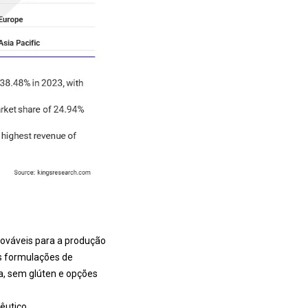
nováveis para a produção
s formulações de
a, sem glúten e opções
êutico