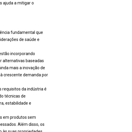
 ajuda a mitigar o
dência fundamental que
siderações de saúde e
estão incorporando
r alternativas baseadas
ainda mais a inovação de
r à crescente demanda por
requisitos da indústria é
do técnicas de
, estabilidade e
dos em produtos sem
essados. Além disso, os
o às suas propriedades