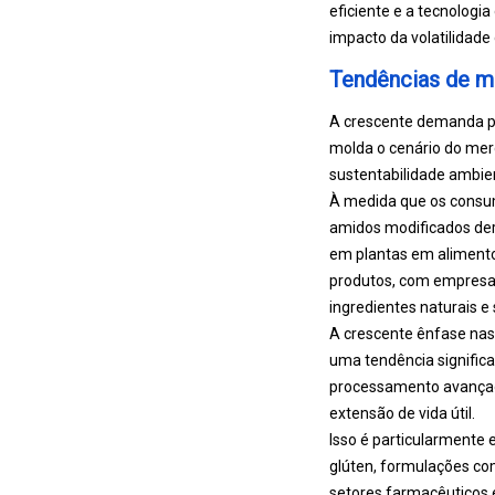
eficiente e a tecnologi
impacto da volatilidade
Tendências de m
A crescente demanda po
molda o cenário do mer
sustentabilidade ambien
À medida que os consum
amidos modificados der
em plantas em alimentos
produtos, com empresas
ingredientes naturais e
A crescente ênfase nas 
uma tendência signific
processamento avançado
extensão de vida útil.
Isso é particularmente
glúten, formulações co
setores farmacêuticos 