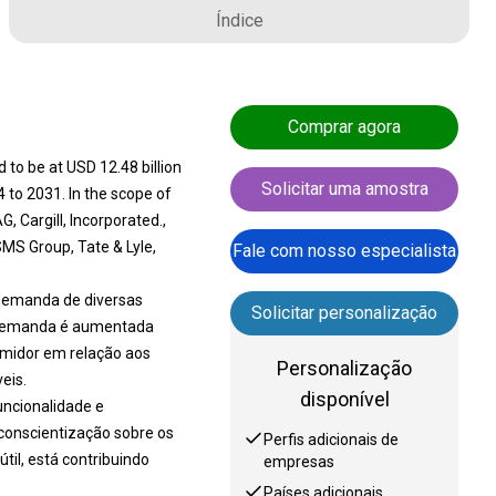
Índice
Comprar agora
 to be at USD 12.48 billion
Solicitar uma amostra
 to 2031. In the scope of
 Cargill, Incorporated.,
MS Group, Tate & Lyle,
Fale com nosso especialista
 demanda de diversas
Solicitar personalização
a demanda é aumentada
midor em relação aos
Personalização
eis.
disponível
uncionalidade e
conscientização sobre os
Perfis adicionais de
til, está contribuindo
empresas
Países adicionais