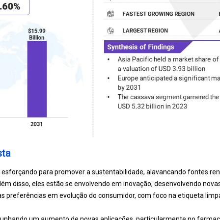
sta
e esforçando para promover a sustentabilidade, alavancando fontes re
lém disso, eles estão se envolvendo em inovação, desenvolvendo nova
às preferências em evolução do consumidor, com foco na etiqueta limp
unhando um aumento de novas aplicações, particularmente no farmac