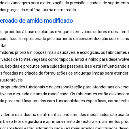
a de alavancagem para a otimização da previsão e cadeia de suprimentos
 dos preços da matéria -prima no mercado.
ercado de amido modificado
r produtos à base de plantas e veganos em vários setores é uma ten
cado. Isso é impulsionado pelo aumento da conscientização sobre con
tal.
idores priorizam opções mais saudáveis e ecológicas, os fabricantes 
ivados de fontes vegetais como tapioca, arroz e milho para desenvolve
, bebidas e produtos para cuidados pessoais. Isso está influenciando 
 focadas na criação de formulações de etiquetas limpas para atende
 sustentáveis.
propriedades funcionais e na personalização para atender aos diversos 
ativa no mercado de amido modificado. Os fabricantes estão alavancan
 para modificar amidos com funcionalidades específicas, como textura
 evidente na indústria de alimentos, onde amidos modificados são usa
m baixo teor de gordura e aprimoramento de textura em alimentos proc
e cosméticos estão adotando cada vez mais amidos modificados devid