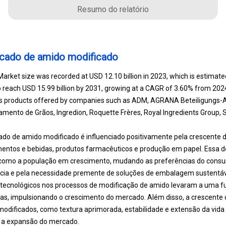
Resumo do relatório
cado de amido modificado
arket size was recorded at USD 12.10 billion in 2023, which is estimated
o reach USD 15.99 billion by 2031, growing at a CAGR of 3.60% from 2024
es products offered by companies such as ADM, AGRANA Beteiligungs-AG,
ento de Grãos, Ingredion, Roquette Frères, Royal Ingredients Group, S
do de amido modificado é influenciado positivamente pela crescente
alimentos e bebidas, produtos farmacêuticos e produção em papel. Ess
 como a população em crescimento, mudando as preferências do consu
cia e pela necessidade premente de soluções de embalagem sustentáv
 tecnológicos nos processos de modificação de amido levaram a uma f
das, impulsionando o crescimento do mercado. Além disso, a crescente 
odificados, como textura aprimorada, estabilidade e extensão da vida ú
a a expansão do mercado.