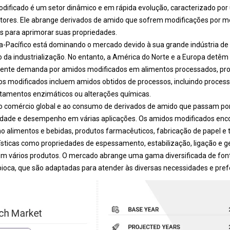
ificado é um setor dinâmico e em rápida evolução, caracterizado p
tores. Ele abrange derivados de amido que sofrem modificações por me
s para aprimorar suas propriedades.
a-Pacífico está dominando o mercado devido à sua grande indústria d
da industrialização. No entanto, a América do Norte e a Europa detêm a
cente demanda por amidos modificados em alimentos processados, pro
s modificados incluem amidos obtidos de processos, incluindo process
atamentos enzimáticos ou alterações químicas.
o comércio global e ao consumo de derivados de amido que passam po
idade e desempenho em várias aplicações. Os amidos modificados en
mo alimentos e bebidas, produtos farmacêuticos, fabricação de papel e tê
sticas como propriedades de espessamento, estabilização, ligação e ge
 em vários produtos. O mercado abrange uma gama diversificada de font
tapioca, que são adaptadas para atender às diversas necessidades e prefe