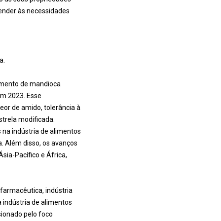
ender às necessidades
a.
egmento de mandioca
em 2023. Esse
or de amido, tolerância à
strela modificada.
s na indústria de alimentos
. Além disso, os avanços
ia-Pacífico e África,
 farmacêutica, indústria
a indústria de alimentos
sionado pelo foco