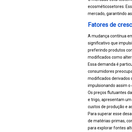
e
cosmético
setores. Ess
mercado, garantindo as
Fatores de cres
A mudança contínua em d
significativo que impu
preferindo produtos com
modificados como altern
Essa demanda é particu
consumidores preocupad
modificados derivados 
impulsionando assim o
Os preços flutuantes da
e trigo, apresentam um 
custos de produção e as
Para superar esse desa
de matérias-primas, co
para explorar fontes al