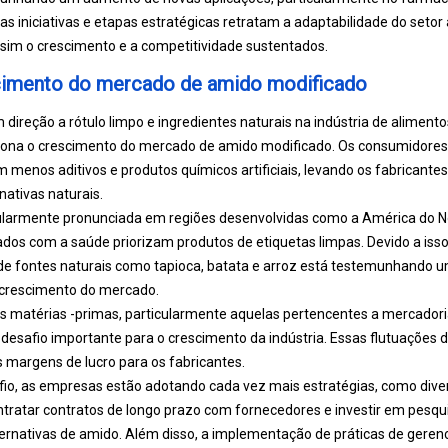
as iniciativas e etapas estratégicas retratam a adaptabilidade do setor
sim o crescimento e a competitividade sustentados.
cimento do mercado de amido modificado
ireção a rótulo limpo e ingredientes naturais na indústria de alimento
lsiona o crescimento do mercado de amido modificado. Os consumidores
 menos aditivos e produtos químicos artificiais, levando os fabricante
ativas naturais.
larmente pronunciada em regiões desenvolvidas como a América do No
os com a saúde priorizam produtos de etiquetas limpas. Devido a iss
de fontes naturais como tapioca, batata e arroz está testemunhando 
 crescimento do mercado.
s matérias -primas, particularmente aquelas pertencentes a mercadori
desafio importante para o crescimento da indústria. Essas flutuações 
 margens de lucro para os fabricantes.
fio, as empresas estão adotando cada vez mais estratégias, como diver
ntratar contratos de longo prazo com fornecedores e investir em pesq
ternativas de amido. Além disso, a implementação de práticas de geren