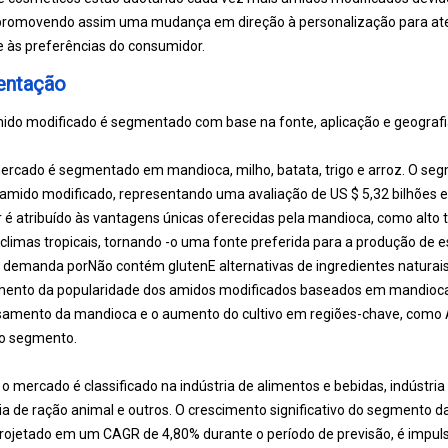
, promovendo assim uma mudança em direção à personalização para at
e às preferências do consumidor.
entação
ido modificado é segmentado com base na fonte, aplicação e geografi
ercado é segmentado em mandioca, milho, batata, trigo e arroz. O s
mido modificado, representando uma avaliação de US $ 5,32 bilhões 
 atribuído às vantagens únicas oferecidas pela mandioca, como alto te
limas tropicais, tornando -o uma fonte preferida para a produção de e
e demanda por
Não contém gluten
E alternativas de ingredientes naturai
mento da popularidade dos amidos modificados baseados em mandioca
samento da mandioca e o aumento do cultivo em regiões-chave, como Ás
o segmento.
o mercado é classificado na indústria de alimentos e bebidas, indústria
tria de ração animal e outros. O crescimento significativo do segmento d
projetado em um CAGR de 4,80% durante o período de previsão, é impul