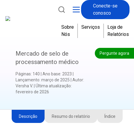
Conecte-se
conosco
Sobre
Serviços
Loja de
Nós
Relatórios
Mercado de selo de
Pergunte agora
processamento médico
Páginas
:
140
|
Ano base
:
2023
|
Lançamento
:
março de 2025
|
Autor
:
Versha V.
|
Última atualização
:
fevereiro de 2026
Descrição
Resumo do relatório
Índice