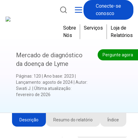
Conecte-se
conosco
Sobre
Serviços
Loja de
Nós
Relatórios
Mercado de diagnóstico
Pergunte agora
da doença de Lyme
Páginas
:
120
|
Ano base
:
2023
|
Lançamento
:
agosto de 2024
|
Autor
:
Swati J.
|
Última atualização
:
fevereiro de 2026
Descrição
Resumo do relatório
Índice