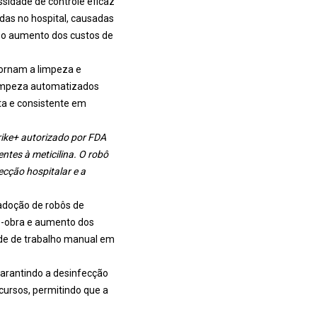
sidade de controle eficaz
das no hospital, causadas
a o aumento dos custos de
tornam a limpeza e
limpeza automatizados
ta e consistente em
rike+ autorizado por FDA
ntes à meticilina. O robô
ecção hospitalar e a
adoção de robôs de
 -obra e aumento dos
ade de trabalho manual em
arantindo a desinfecção
cursos, permitindo que a