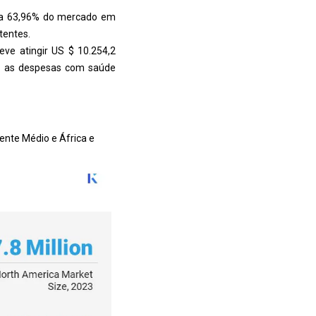
ha 63,96% do mercado em
tentes.
deve atingir US $ 10.254,2
 e as despesas com saúde
iente Médio e África e