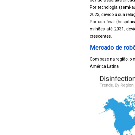
devido à sua alta efic
Por tecnologia (semi
2023, devido à sua relaç
Por uso final (hospitai
milhões até 2031, dev
crescentes.
Mercado de robô
Com base na região, o m
América Latina.