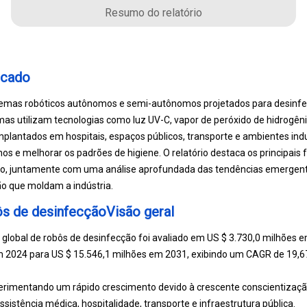
Resumo do relatório
rcado
emas robóticos autônomos e semi-autônomos projetados para desinfeta
as utilizam tecnologias como luz UV-C, vapor de peróxido de hidrogêni
lantados em hospitais, espaços públicos, transporte e ambientes indus
s e melhorar os padrões de higiene. O relatório destaca os principais 
o, juntamente com uma análise aprofundada das tendências emergente
ão que moldam a indústria.
s de desinfecçãoVisão geral
lobal de robôs de desinfecção foi avaliado em US $ 3.730,0 milhões e
m 2024 para US $ 15.546,1 milhões em 2031, exibindo um CAGR de 19,6
rimentando um rápido crescimento devido à crescente conscientização
sistência médica, hospitalidade, transporte e infraestrutura pública.