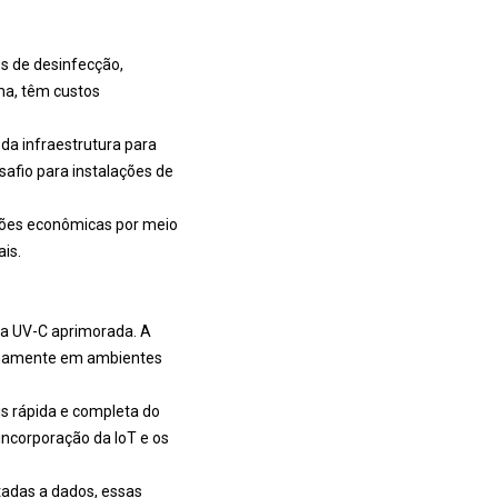
ôs de desinfecção,
ma, têm custos
 da infraestrutura para
safio para instalações de
ções econômicas por meio
is.
ia UV-C aprimorada. A
nomamente em ambientes
s rápida e completa do
incorporação da IoT e os
tadas a dados, essas