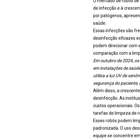
O mercado de robôs de 
de infecção e à cresce
por patógenos, apresent
saúde.
Essas infecções são fr
desinfecção eficazes e
podem direcionar com e
comparação com a lim
Em outubro de 2024, os 
em instalações de saúde 
utiliza a luz UV de xen
segurança do paciente,
Além disso, a crescent
desinfecção. As instit
custos operacionais. O
tarefas de limpeza de r
Esses robôs podem lim
padronizada. O uso dess
equipe se concentre em 