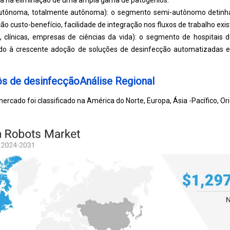
ácia na eliminação de uma ampla gama de patogênios.
-autônoma, totalmente autônoma): o segmento semi-autônomo detin
ão custo-benefício, facilidade de integração nos fluxos de trabalho exis
s, clínicas, empresas de ciências da vida): o segmento de hospitais 
ido à crescente adoção de soluções de desinfecção automatizadas
s de desinfecçãoAnálise Regional
ercado foi classificado na América do Norte, Europa, Ásia -Pacífico, Or