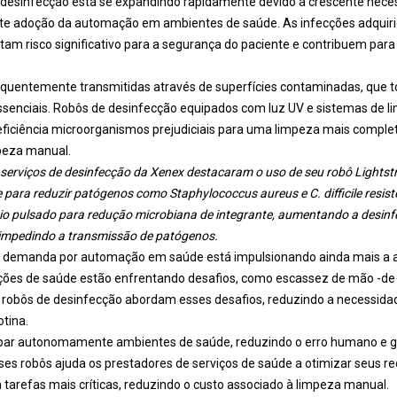
desinfecção está se expandindo rapidamente devido à crescente neces
nte adoção da automação em ambientes de saúde. As infecções adquiri
am risco significativo para a segurança do paciente e contribuem par
equentemente transmitidas através de superfícies contaminadas, que 
ssenciais. Robôs de desinfecção equipados com luz UV e sistemas de 
ficiência microorganismos prejudiciais para uma limpeza mais comple
peza manual.
serviços de desinfecção da Xenex destacaram o uso de seu robô Lightst
para reduzir patógenos como Staphylococcus aureus e C. difficile resiste
ônio pulsado para redução microbiana de integrante, aumentando a desinf
 impedindo a transmissão de patógenos.
e demanda por automação em saúde está impulsionando ainda mais a 
uições de saúde estão enfrentando desafios, como escassez de mão -de
s robôs de desinfecção abordam esses desafios, reduzindo a necessid
otina.
par autonomamente ambientes de saúde, reduzindo o erro humano e g
es robôs ajuda os prestadores de serviços de saúde a otimizar seus re
tarefas mais críticas, reduzindo o custo associado à limpeza manual.