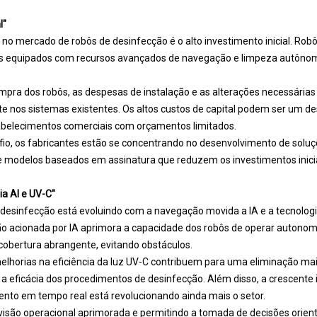
l"
o no mercado de robôs de desinfecção é o alto investimento inicial. Rob
es equipados com recursos avançados de navegação e limpeza autôno
compra dos robôs, as despesas de instalação e as alterações necessárias
te nos sistemas existentes. Os altos custos de capital podem ser um de
belecimentos comerciais com orçamentos limitados.
fio, os fabricantes estão se concentrando no desenvolvimento de solu
e modelos baseados em assinatura que reduzem os investimentos inicia
ia AI e UV-C"
desinfecção está evoluindo com a navegação movida a IA e a tecnolog
ão acionada por IA aprimora a capacidade dos robôs de operar auto
cobertura abrangente, evitando obstáculos.
lhorias na eficiência da luz UV-C contribuem para uma eliminação mai
 eficácia dos procedimentos de desinfecção. Além disso, a crescente 
nto em tempo real está revolucionando ainda mais o setor.
isão operacional aprimorada e permitindo a tomada de decisões orien