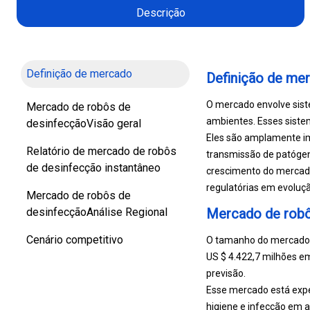
Descrição
Definição de mercado
Definição de me
O mercado envolve sist
Mercado de robôs de
ambientes. Esses sistem
desinfecçãoVisão geral
Eles são amplamente imp
Relatório de mercado de robôs
transmissão de patógeno
de desinfecção instantâneo
crescimento do mercad
regulatórias em evoluç
Mercado de robôs de
desinfecçãoAnálise Regional
Mercado de robô
Cenário competitivo
O tamanho do mercado g
US $ 4.422,7 milhões e
previsão.
Esse mercado está expe
higiene e infecção em as