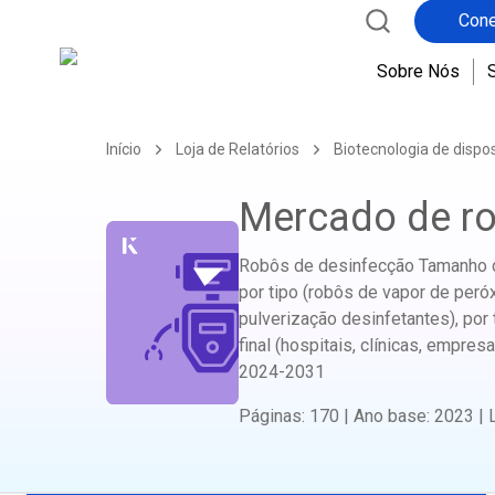
Cone
Sobre Nós
Início
Loja de Relatórios
Biotecnologia de dispo
Mercado de ro
Robôs de desinfecção Tamanho do
por tipo (robôs de vapor de peróx
pulverização desinfetantes), por
final (hospitais, clínicas, empres
2024-2031
Páginas
:
170
|
Ano base
:
2023
|