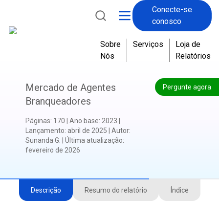
Conecte-se
conosco
Sobre
Serviços
Loja de
Nós
Relatórios
Mercado de Agentes
Pergunte agora
Branqueadores
Páginas
:
170
|
Ano base
:
2023
|
Lançamento
:
abril de 2025
|
Autor
:
Sunanda G.
|
Última atualização
:
fevereiro de 2026
Descrição
Resumo do relatório
Índice