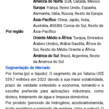
América do Norte
: EUA, Canadá, México
Europa
: França, Reino Unido, Espanha,
Alemanha, Itália, Rússia, Resto da Europa
Ásia-Pacífico
: China, Japão, Índia,
Austrália, ASEAN, Coreia do Sul, Resto da
Por região
Ásia-Pacífico
Oriente Médio e África
: Turquia, Emirados
Árabes Unidos, Arábia Saudita, África do
Sul, Resto do Médio Oriente e África
Ámérica do Sul
: Brasil, Argentina, Resto
da América do Sul
Segmentação de Mercado
Por forma (pó e líquido): O segmento de pó faturou US$
539,7 milhões em 2023 devido à sua maior estabilidade,
prazo de validade estendido e economia, tornando-o a
escolha preferida para aplicações industriais, como
têxteis, tratamento de água e limpeza doméstica.
Por produto (peróxido de hidrogênio, azodicarbonamida,
ácido ascórbico e peróxido de acetona, cloro e outros): O