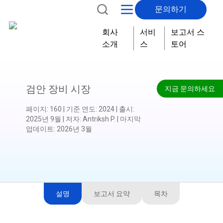
문의하기
회사
서비
보고서 스
소개
스
토어
검안 장비 시장
지금 문의하세요
페이지
:
160
|
기준 연도
:
2024
|
출시
:
2025년 9월
|
저자
:
Antriksh P.
|
마지막
업데이트
:
2026년 3월
설명
보고서 요약
목차