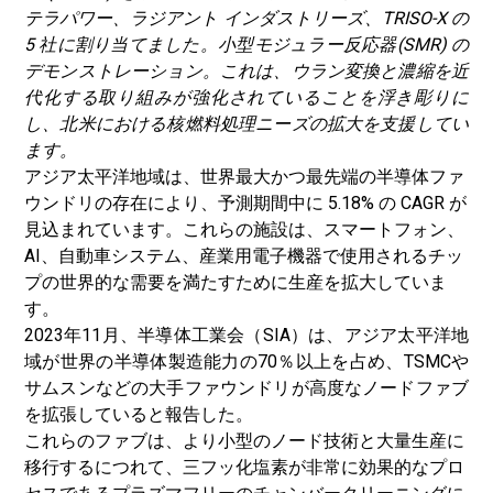
テラパワー、ラジアント インダストリーズ、TRISO-X の
5 社に割り当てました。
小型モジュラー反応器
(SMR) の
デモンストレーション。これは、ウラン変換と濃縮を近
代化する取り組みが強化されていることを浮き彫りに
し、北米における核燃料処理ニーズの拡大を支援してい
ます。
アジア太平洋地域は、世界最大かつ最先端の半導体ファ
ウンドリの存在により、予測期間中に 5.18% の CAGR が
見込まれています。これらの施設は、スマートフォン、
AI、自動車システム、産業用電子機器で使用されるチッ
プの世界的な需要を満たすために生産を拡大していま
す。
2023年11月、半導体工業会（SIA）は、アジア太平洋地
域が世界の半導体製造能力の70％以上を占め、TSMCや
サムスンなどの大手ファウンドリが高度なノードファブ
を拡張していると報告した。
これらのファブは、より小型のノード技術と大量生産に
移行するにつれて、三フッ化塩素が非常に効果的なプロ