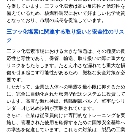
を促しています。三フッ化塩素は高い反応性と信頼性を
備えているため、核燃料調製において好ましい化学物質
となっており、市場の成長を促進しています。
三フッ化塩素に関連する取り扱いと安全性のリス
ク
三フッ化塩素市場における大きな課題は、その極度の反
応性と毒性であり、保管、輸送、取り扱いの際に重大な
リスクをもたらします。たとえ小さな漏れでも重大な損
傷を引き起こす可能性があるため、厳格な安全対策が必
要です。
したがって、企業は人体への曝露を最小限に抑えるため
に、完全に自動化された密閉型配送システムに投資して
います。高度な漏れ検出、遠隔制御バルブ、堅牢なシリ
ンダー封じ込め技術が実装されています。
さらに、企業は従業員向けに専門的なトレーニングを実
施し、管理された使用を確保するために国際安全基準へ
の準拠を促進しています。これらの対策は、製品の工業