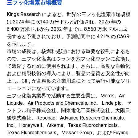
三フッ化塩素市場概要
Kings Research によると、世界の三フッ化塩素市場規模
は 2024 年に 6,140 万米ドルと評価され、2025 年の
6,400 万米ドルから 2032 年までに 8,560 万米ドルに成
長すると予測されており、予測期間中に 4.21% の CAGR
を示します。
市場の成長は、核燃料処理における重要な役割によるも
ので、三フッ化塩素はウランを六フッ化ウランに変換し
て濃縮するために使用されます。さらに、高度な自動化
および精製技術の導入により、製品の品質と安全性が向
上し、ClF₃ が高精度の産業用途にとって実行可能なソリ
ューションになっています。
三フッ化塩素業界で活動する主要企業は、Merck、Air
Liquide、Air Products and Chemicals, Inc.、Linde plc、セ
ントラル硝子株式会社、関東電化工業株式会社、大陽日
酸株式会社、Resonac、Advance Research Chemicals,
Inc.、Honeywell、Arkema、Texas Fluorochemicals、
Texas Fluorochemicals、Messer Group、および Fuyang