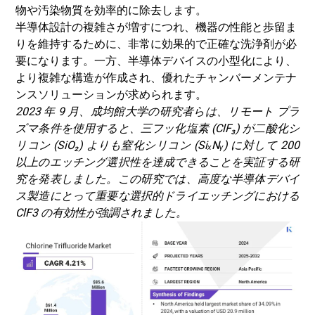
物や汚染物質を効率的に除去します。
半導体設計の複雑さが増すにつれ、機器の性能と歩留ま
りを維持するために、非常に効果的で正確な洗浄剤が必
要になります。一方、半導体デバイスの小型化により、
より複雑な構造が作成され、優れたチャンバーメンテナ
ンスソリューションが求められます。
2023 年 9 月、成均館大学の研究者らは、リモート プラ
ズマ条件を使用すると、三フッ化塩素 (ClF₃) が二酸化シ
リコン (SiO₂) よりも窒化シリコン (SiₓNᵧ) に対して 200
以上のエッチング選択性を達成できることを実証する研
究を発表しました。この研究では、高度な半導体デバイ
ス製造にとって重要な選択的ドライエッチングにおける
ClF3 の有効性が強調されました。