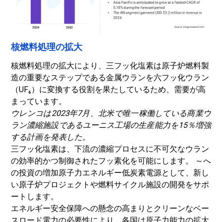
核燃料処理の拡大
核燃料処理の拡大により、三フッ化塩素は原子炉燃料製
造の重要なステップである金属ウランを六フッ化ウラン
（UF₆）に変換する役割を果たしているため、需要が高
まっています。
ウレンコは2023年7月、北米で唯一稼働している商業ウ
ラン濃縮施設であるユーニス工場の生産能力を15％増強
する計画を発表した。
三フッ化塩素は、下流の濃縮プロセスに不可欠なウラン
の効率的かつ制御されたフッ素化を可能にします。 ～へ
の投資の増加
原子力エネルギー
低炭素電源として、新し
い原子炉プロジェクトや燃料サイクル施設の開発をサポ
ートします。
エネルギー安全保障への懸念の高まりとクリーンなベー
スロード電力の必要性により、各国は原子力能力の拡大