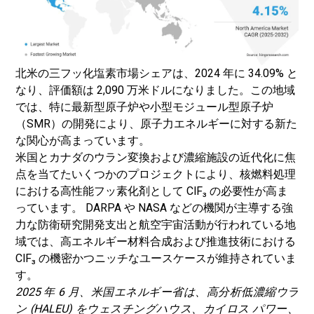
北米の三フッ化塩素市場シェアは、2024 年に 34.09% と
なり、評価額は 2,090 万米ドルになりました。この地域
では、特に最新型原子炉や小型モジュール型原子炉
（SMR）の開発により、原子力エネルギーに対する新た
な関心が高まっています。
米国とカナダのウラン変換および濃縮施設の近代化に焦
点を当てたいくつかのプロジェクトにより、核燃料処理
における高性能フッ素化剤として ClF₃ の必要性が高ま
っています。 DARPA や NASA などの機関が主導する強
力な防衛研究開発支出と航空宇宙活動が行われている地
域では、高エネルギー材料合成および推進技術における
ClF₃ の機密かつニッチなユースケースが維持されていま
す。
2025 年 6 月、米国エネルギー省は、高分析低濃縮ウラ
ン (HALEU) をウェスチングハウス、カイロス パワー、