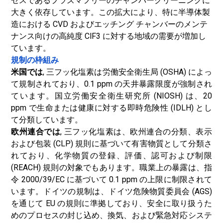
セスであるプラズマフリーのチャンバークリーニングに
大きく依存しています。この拡大により、特に半導体製
造における CVD およびエッチング チャンバーのメンテ
ナンス向けの高純度 ClF3 に対する地域の需要が増加し
ています。
規制の枠組み
米国では
, 三フッ化塩素は労働安全衛生局 (OSHA) によっ
て規制されており、0.1 ppm の天井暴露限度が強制され
ています。国立労働安全衛生研究所 (NIOSH) は、20
ppm で生命または健康に対する即時危険性 (IDLH) とし
て分類しています。
欧州連合では
, 三フッ化塩素は、欧州連合の分類、表示
および包装 (CLP) 規則に基づいて有害物質として分類さ
れており、化学物質の登録、評価、認可および制限
(REACH) 規則の対象でもあります。職業上の暴露は、指
令 2000/39/EC に基づいて 0.1 ppm の上限に制限されて
います。ドイツの規制は、ドイツ危険物質委員会 (AGS)
を通じて EU の規則に準拠しており、安全に取り扱うた
めのプロセスの封じ込め、換気、および緊急対応システ