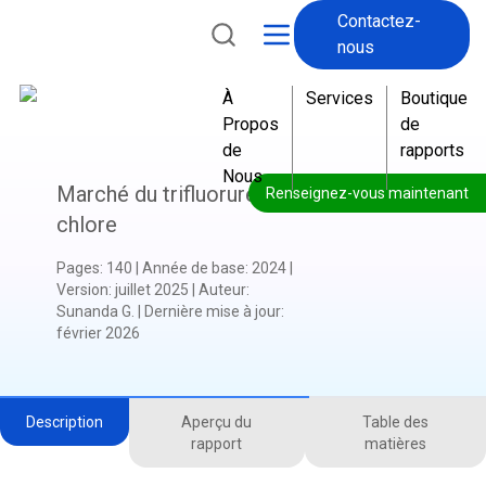
Contactez-
nous
À
Services
Boutique
Propos
de
de
rapports
Nous
Marché du trifluorure de
Renseignez-vous maintenant
chlore
Pages
:
140
|
Année de base
:
2024
|
Version
:
juillet 2025
|
Auteur
:
Sunanda G.
|
Dernière mise à jour
:
février 2026
Description
Aperçu du
Table des
rapport
matières