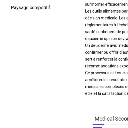
surmonter efficacement
Paysage compétitif
Les outils alimentés par 
décision médicale. Les 
réglementaires à l'échel
santé continuent de prio
deuxième opinion devrai
Un deuxième avis médica
confirmer ou offrir d'au
sert à renforcer la conf
recommandations exper
Ce processus est crucial
améliorer les résultats 
médicales complexes ou g
être et la satisfaction d