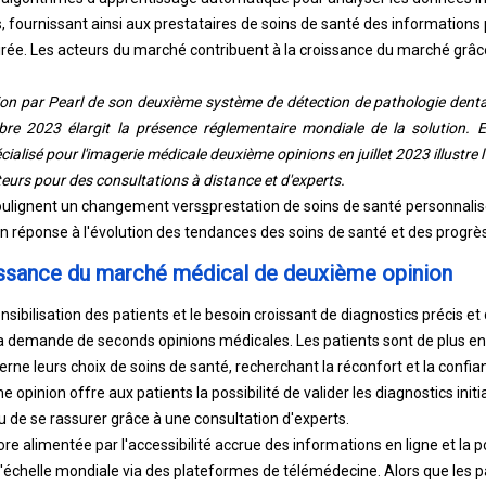
, fournissant ainsi aux prestataires de soins de santé des informations
airée. Les acteurs du marché contribuent à la croissance du marché grâc
ion par Pearl de son deuxième système de détection de pathologie denta
e 2023 élargit la présence réglementaire mondiale de la solution. En 
ialisé pour l'imagerie médicale deuxième opinions en juillet 2023 illustre
rs pour des consultations à distance et d'experts.
ulignent un changement vers
s
prestation de soins de santé personnalis
 réponse à l'évolution des tendances des soins de santé et des progrè
issance du marché médical de deuxième opinion
nsibilisation des patients et le besoin croissant de diagnostics précis
a demande de seconds opinions médicales. Les patients sont de plus en
erne leurs choix de soins de santé, recherchant la réconfort et la confia
opinion offre aux patients la possibilité de valider les diagnostics initi
u de se rassurer grâce à une consultation d'experts.
e alimentée par l'accessibilité accrue des informations en ligne et la p
l'échelle mondiale via des plateformes de télémédecine. Alors que les pa