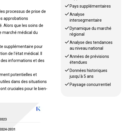
Pays supplémentaires
i les processus de prise de
Analyse
les approbations
intersegmentaire
é. Alors que les soins de
Dynamique du marché
 le marché médical du
régional
Analyse des tendances
ste supplémentaire pour
au niveau national
on de l'état médical. Il
Années de prévisions
t des informations et des
étendues
Données historiques
ement potentielles et
jusqu'à 5 ans
utiles dans des situations
Paysage concurrentiel
ont cruciales pour le bien-