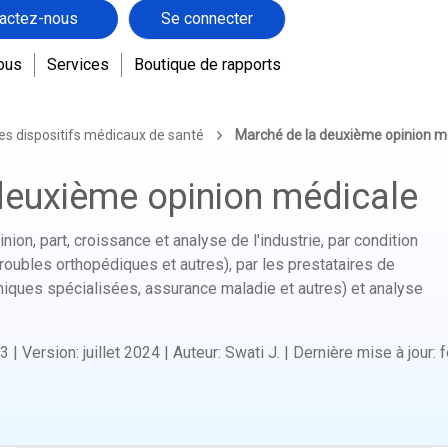
actez-nous
Se connecter
ous
Services
Boutique de rapports
es dispositifs médicaux de santé
Marché de la deuxième opinion m
deuxième opinion médicale
nion, part, croissance et analyse de l'industrie, par condition
troubles orthopédiques et autres), par les prestataires de
iniques spécialisées, assurance maladie et autres) et analyse
3
|
Version
:
juillet 2024
|
Auteur
:
Swati J.
|
Dernière mise à jour
:
f