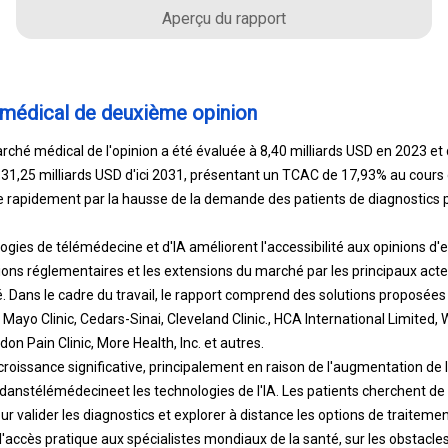
Aperçu du rapport
 médical de deuxième opinion
rché médical de l'opinion a été évaluée à 8,40 milliards USD en 2023 et 
 31,25 milliards USD d'ici 2031, présentant un TCAC de 17,93% au cours d
rapidement par la hausse de la demande des patients de diagnostics pr
ogies de télémédecine et d'IA améliorent l'accessibilité aux opinions d'
ions réglementaires et les extensions du marché par les principaux ac
 Dans le cadre du travail, le rapport comprend des solutions proposées 
Mayo Clinic, Cedars-Sinai, Cleveland Clinic., HCA International Limited,
don Pain Clinic, More Health, Inc. et autres.
oissance significative, principalement en raison de l'augmentation de l
 dans
télémédecine
et les technologies de l'IA. Les patients cherchent de
ur valider les diagnostics et explorer à distance les options de traiteme
 l'accès pratique aux spécialistes mondiaux de la santé, sur les obstacl