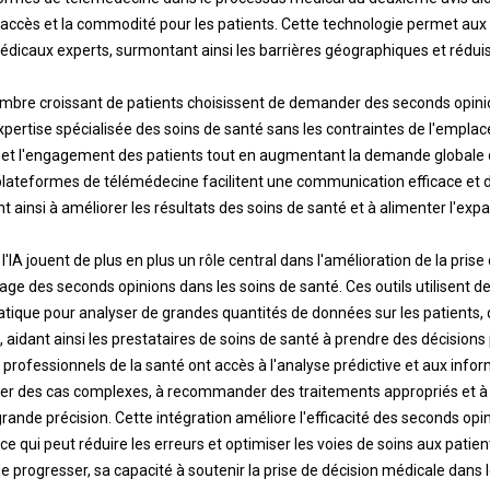
'accès et la commodité pour les patients. Cette technologie permet aux 
édicaux experts, surmontant ainsi les barrières géographiques et rédui
ombre croissant de patients choisissent de demander des seconds opinio
expertise spécialisée des soins de santé sans les contraintes de l'empl
n et l'engagement des patients tout en augmentant la demande globale
 plateformes de télémédecine facilitent une communication efficace et 
nt ainsi à améliorer les résultats des soins de santé et à alimenter l'e
l'IA jouent de plus en plus un rôle central dans l'amélioration de la prise
ge des seconds opinions dans les soins de santé. Ces outils utilisent d
ique pour analyser de grandes quantités de données sur les patients, d
aidant ainsi les prestataires de soins de santé à prendre des décisions p
 les professionnels de la santé ont accès à l'analyse prédictive et aux inf
uer des cas complexes, à recommander des traitements appropriés et à p
rande précision. Cette intégration améliore l'efficacité des seconds opin
ce qui peut réduire les erreurs et optimiser les voies de soins aux patien
de progresser, sa capacité à soutenir la prise de décision médicale dans