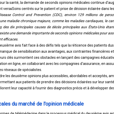
 pour la santé, la demande de seconds opinions médicales continue d'a
t vers
s
Soins centrés sur le patient et prise de décision éclairée dans le
Disease Control and Prevention (CDC), environ 129 millions de pers
une maladie chronique majeure, comme les maladies cardiaques, le cancer
nq des dix principales causes de décès principales aux États-Unis éta
 il existe une demande importante de seconds opinions médicales pour ass
t efficaces.
xième avis fait face à des défis tels que la réticence des patients dus
manque de sensibilisation aux avantages, aux contraintes financières e
eurs clés surmontent ces obstacles en lançant des campagnes éducativ
ion en ligne, en collaborant avec les compagnies d'assurance, en assura
es réseaux de spécialistes.
dre les deuxième opinions plus accessibles, abordables et acceptés, amél
rmettant aux patients de prendre des décisions éclairées sur leur santé.
orent leur capacité à fournir des diagnostics précis et à développer de
les du marché de l'opinion médicale
formes de télémédecine dans le processus médical du deuxième avis aid