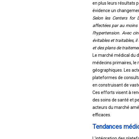
en plus leurs résultats
évidence un changemen
Selon les Centers for 
affectées par au moins 
l'hypertension. Avec ci
évitables et traitables,
et des plans de traitemen
Le marché médical du deu
médecins primaires, le 
géographiques. Les act
plateformes de consultat
en construisant de vast
Ces efforts visent à ren
des soins de santé et pe
acteurs du marché améli
efficaces.
Tendances médica
L'intégration des plate