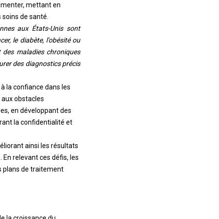
ugmenter, mettant en
s soins de santé.
onnes aux États-Unis sont
, le diabète, l'obésité ou
nt des maladies chroniques
urer des diagnostics précis
 à la confiance dans les
t aux obstacles
es, en développant des
nt la confidentialité et
iorant ainsi les résultats
 En relevant ces défis, les
s plans de traitement
e la croissance du