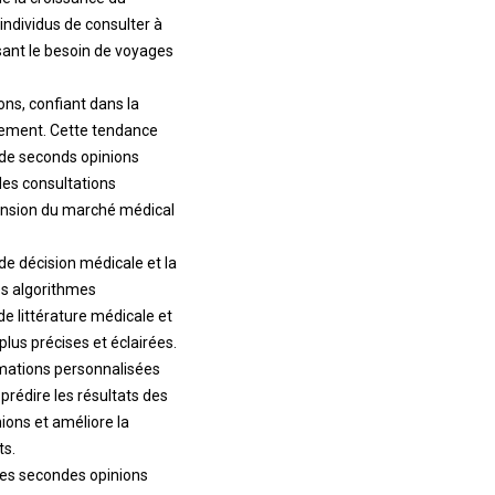
individus de consulter à
sant le besoin de voyages
ns, confiant dans la
acement. Cette tendance
 de seconds opinions
des consultations
xpansion du marché médical
 de décision médicale et la
es algorithmes
e littérature médicale et
lus précises et éclairées.
ormations personnalisées
rédire les résultats des
ions et améliore la
ts.
 les secondes opinions