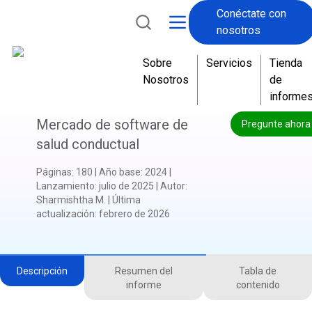
Conéctate con
nosotros
Sobre
Servicios
Tienda
Nosotros
de
informe
Mercado de software de
Pregunte ahora
salud conductual
Páginas
:
180
|
Año base
:
2024
|
Lanzamiento
:
julio de 2025
|
Autor
:
Sharmishtha M.
|
Última
actualización
:
febrero de 2026
Descripción
Resumen del
Tabla de
informe
contenido