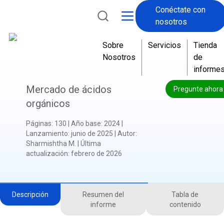
Conéctate con
nosotros
Sobre
Servicios
Tienda
Nosotros
de
informe
Mercado de ácidos
Pregunte ahora
orgánicos
Páginas
:
130
|
Año base
:
2024
|
Lanzamiento
:
junio de 2025
|
Autor
:
Sharmishtha M.
|
Última
actualización
:
febrero de 2026
Descripción
Resumen del
Tabla de
informe
contenido