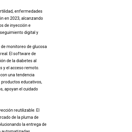
ertilidad, enfermedades
ión en 2023, alcanzando
os de inyección e
seguimiento digital y
s de monitoreo de glucosa
eal. El software de
ón de la diabetes al
as y el acceso remoto.
 con una tendencia
os productos educativos,
os, apoyan el cuidado
cción reutilizable. El
rcado de la pluma de
olucionando la entrega de
ón automatizadas.