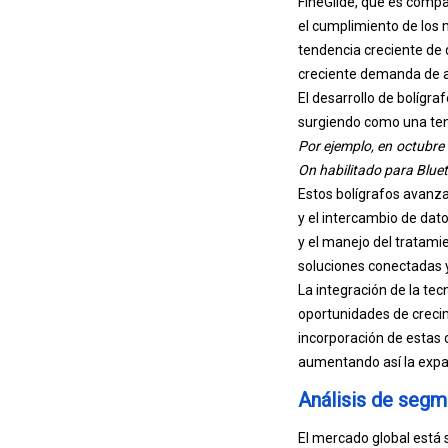
FineGlide, que es compa
el cumplimiento de los
tendencia creciente de 
creciente demanda de 
El desarrollo de bolígra
surgiendo como una tend
Por ejemplo, en octubre
On habilitado para Blue
Estos bolígrafos avanza
y el intercambio de dat
y el manejo del tratami
soluciones conectadas y
La integración de la tec
oportunidades de crecim
incorporación de estas c
aumentando así la expa
Análisis de segm
El mercado global está s