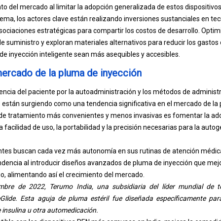
to del mercado al limitar la adopción generalizada de estos dispositivos
ema, los actores clave están realizando inversiones sustanciales en te
ociaciones estratégicas para compartir los costos de desarrollo. Opti
 suministro y exploran materiales alternativos para reducir los gastos 
 de inyección inteligente sean más asequibles y accesibles.
ercado de la pluma de inyección
encia del paciente por la autoadministración y los métodos de adminis
stán surgiendo como una tendencia significativa en el mercado de la 
de tratamiento más convenientes y menos invasivas es fomentar la ado
a facilidad de uso, la portabilidad y la precisión necesarias para la auto
ntes buscan cada vez más autonomía en sus rutinas de atención médica,
dencia al introducir diseños avanzados de pluma de inyección que mejor
o, alimentando así el crecimiento del mercado.
embre de 2022, Terumo India, una subsidiaria del líder mundial de 
eGlide. Esta aguja de pluma estéril fue diseñada específicamente par
 insulina u otra automedicación.