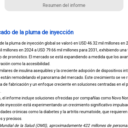
Resumen del informe
ado de la pluma de inyección
e la pluma de inyección global se valoró en USD 46.32 mil millones en 
l millones en 2024 a USD 79.66 mil millones para 2031, exhibiendo un
o de pronóstico. El mercado se está expandiendo a medida que los ava
ación como la accesibilidad.
milares de insulina asequibles y la creciente adopción de dispositivos in
es están remodelando el panorama del mercado. Este crecimiento se ve
cia de fabricación y un enfoque creciente en soluciones centradas en el 
.
jo, el informe incluye soluciones ofrecidas por compañías como Novo No
de inyección está experimentando un crecimiento significativo impulsad
ades crónicas como la diabetes y la artritis reumatoide, que requieren
 y precisos.
Mundial de la Salud (OMS), aproximadamente 422 millones de persona