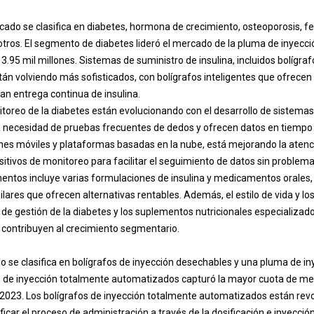
rcado se clasifica en diabetes, hormona de crecimiento, osteoporosis, f
tros. El segmento de diabetes lideró el mercado de la pluma de inyecc
.95 mil millones. Sistemas de suministro de insulina, incluidos bolígraf
stán volviendo más sofisticados, con bolígrafos inteligentes que ofrecen 
n entrega continua de insulina.
itoreo de la diabetes están evolucionando con el desarrollo de sistema
 necesidad de pruebas frecuentes de dedos y ofrecen datos en tiempo r
nes móviles y plataformas basadas en la nube, está mejorando la atenci
sitivos de monitoreo para facilitar el seguimiento de datos sin problem
ntos incluye varias formulaciones de insulina y medicamentos orales,
ilares que ofrecen alternativas rentables. Además, el estilo de vida y l
 de gestión de la diabetes y los suplementos nutricionales especializad
y contribuyen al crecimiento segmentario.
o se clasifica en bolígrafos de inyección desechables y una pluma de inye
 de inyección totalmente automatizados capturó la mayor cuota de me
2023. Los bolígrafos de inyección totalmente automatizados están rev
icar el proceso de administración a través de la dosificación e inyecci