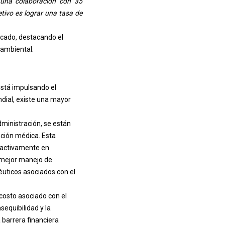
ó una colaboración con 35
etivo es lograr una tasa de
ercado, destacando el
 ambiental.
está impulsando el
dial, existe una mayor
administración, se están
nción médica. Esta
o activamente en
n mejor manejo de
uticos asociados con el
 costo asociado con el
sequibilidad y la
 barrera financiera