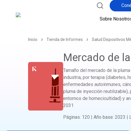
Coné
Sobre Nosotro
Inicio
Tienda de Informes
Salud Dispositivos M
Mercado de la
Tamaño del mercado de la pluma de
industria, por terapia (diabetes, 
enfermedades autoinmunes, cáncer
pluma de inyección reutilizable), 
entornos de homecicultidad) y anál
2031
Páginas
:
120
|
Año base
:
2023
|