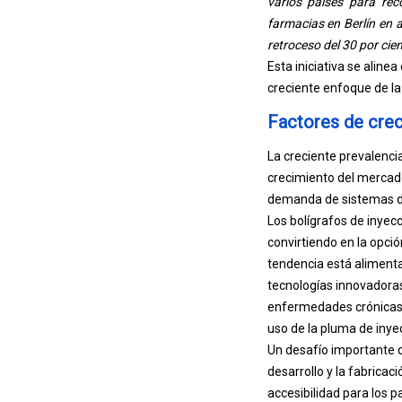
varios países para rec
farmacias en Berlín en a
retroceso del 30 por cien
Esta iniciativa se aline
creciente enfoque de la
Factores de crec
La creciente prevalenci
crecimiento del mercado
demanda de sistemas de
Los bolígrafos de inyecc
convirtiendo en la opci
tendencia está alimenta
tecnologías innovadoras
enfermedades crónicas. 
uso de la pluma de inye
Un desafío importante q
desarrollo y la fabricac
accesibilidad para los 