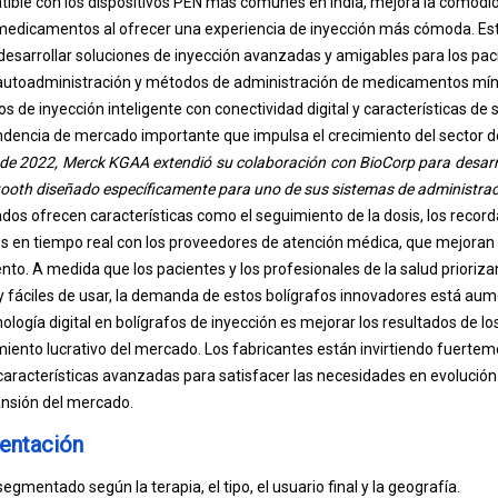
tible con los dispositivos PEN más comunes en India, mejora la comodi
 medicamentos al ofrecer una experiencia de inyección más cómoda. Est
desarrollar soluciones de inyección avanzadas y amigables para los paci
autoadministración y métodos de administración de medicamentos mín
fos de inyección inteligente con conectividad digital y características de
encia de mercado importante que impulsa el crecimiento del sector de
 de 2022, Merck KGAA extendió su colaboración con BioCorp para desarrol
tooth diseñado específicamente para uno de sus sistemas de administra
dos ofrecen características como el seguimiento de la dosis, los reco
os en tiempo real con los proveedores de atención médica, que mejoran 
ento. A medida que los pacientes y los profesionales de la salud priori
 fáciles de usar, la demanda de estos bolígrafos innovadores está au
nología digital en bolígrafos de inyección es mejorar los resultados de lo
iento lucrativo del mercado. Los fabricantes están invirtiendo fuerteme
aracterísticas avanzadas para satisfacer las necesidades en evolución d
nsión del mercado.
entación
egmentado según la terapia, el tipo, el usuario final y la geografía.