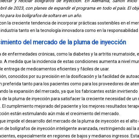
olectar y reciclar bolígrafos de inyección. En Alemania, Sanofi inici
bril de 2023, con planes de expandir el programa en todo el país. El obj
to para los bolígrafos de soltars en un año.
a con la creciente tendencia de incorporar prácticas sostenibles en el m
 industria tanto en la tecnología innovadora como en la responsabilidad
imiento del mercado de la pluma de inyección
a de enfermedades crónicas, como la diabetes y la artritis reumatoide, 
. A medida que la incidencia de estas condiciones aumenta a nivel mun
 entrega de medicamentos eficientes y fáciles de usar.
ión, conocidos por su precisión en la dosificación y la facilidad de auto
ón preferida tanto para los pacientes como para los proveedores de ate
ndo la expansión del mercado, ya que los fabricantes están invirtiend
 de la pluma de inyección para satisfacer la creciente necesidad de u
El cumplimiento mejorado del paciente y los mejores resultados terapé
cción están estimulando aún más el crecimiento del mercado.
ue impide el desarrollo del mercado de la pluma de inyección es el alto
ión de bolígrafos de inyección inteligente avanzada, restringiendo así la a
pacientes, especialmente en regiones de bajos y medianos ingresos. Esta