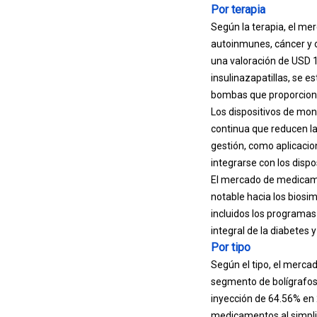
Por terapia
Según la terapia, el me
autoinmunes, cáncer y o
una valoración de USD 13
insulina
zapatillas
, se e
bombas que proporciona
Los dispositivos de mon
continua que reducen la
gestión, como aplicacio
integrarse con los dispo
El mercado de medicame
notable hacia los biosim
incluidos los programas
integral de la diabetes 
Por tipo
Según el tipo, el mercad
segmento de bolígrafos
inyección de 64.56% en 
medicamentos al simplif