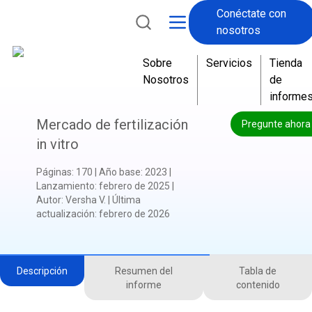
Conéctate con
nosotros
Sobre
Servicios
Tienda
Nosotros
de
informe
Mercado de fertilización
Pregunte ahora
in vitro
Páginas
:
170
|
Año base
:
2023
|
Lanzamiento
:
febrero de 2025
|
Autor
:
Versha V.
|
Última
actualización
:
febrero de 2026
Descripción
Resumen del
Tabla de
informe
contenido