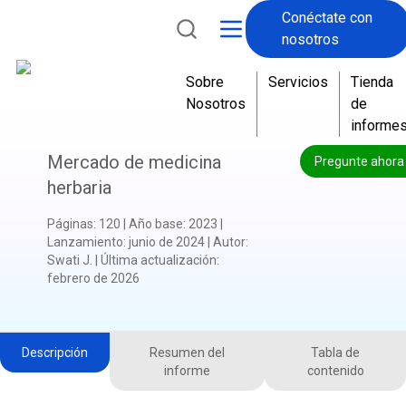
Conéctate con
nosotros
Sobre
Servicios
Tienda
Nosotros
de
informe
Mercado de medicina
Pregunte ahora
herbaria
Páginas
:
120
|
Año base
:
2023
|
Lanzamiento
:
junio de 2024
|
Autor
:
Swati J.
|
Última actualización
:
febrero de 2026
Descripción
Resumen del
Tabla de
informe
contenido