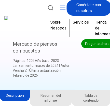
Conéctate con
nosotros
Sobre
Servicios
Tienda
Nosotros
de
informe
Mercado de piensos
Pregunte ahora
compuestos
Páginas
:
120
|
Año base
:
2023
|
Lanzamiento
:
marzo de 2024
|
Autor
:
Versha V.
|
Última actualización
:
febrero de 2026
Descripción
Resumen del
Tabla de
informe
contenido