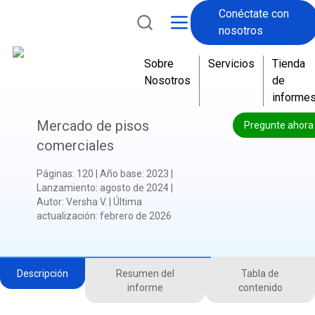
Conéctate con
nosotros
Sobre
Servicios
Tienda
Nosotros
de
informe
Mercado de pisos
Pregunte ahora
comerciales
Páginas
:
120
|
Año base
:
2023
|
Lanzamiento
:
agosto de 2024
|
Autor
:
Versha V.
|
Última
actualización
:
febrero de 2026
Descripción
Resumen del
Tabla de
informe
contenido