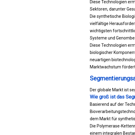
Diese Technologien erm
Sektoren, darunter Gesu
Die synthetische Biolog
vielfältige Herausforde
wichtigsten fortschrittl
Systeme und Genombea
Diese Technologien ermö
biologischer Komponen
neuartigen biotechnolo
Marktwachstum fördert
Segmentierungsa
Der globale Markt ist s
Wie groß ist das Se
Basierend auf der Tech
Bioverarbeitungstechno
dem Markt für synthetisc
Die Polymerase-Kettenre
einem integralen Bestan