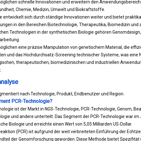
öglichen schnelle Innovationen und erweitern den Anwendungsbereich
ndheit, Chemie, Medizin, Umwelt und Biokraftstoffe.
ie entwickelt sich durch ständige Innovationen weiter und bietet praktik
rungen in den Bereichen Biotechnologie, Therapeutika, Biomedizin und 
ichen Technologien in der synthetischen Biologie gehören Genomdesign, M
rbeitung.
glichen eine präzise Manipulation von genetischem Material, die effiz
ten und das Hochdurchsatz-Screening technischer Systeme, was eine 
gischen, therapeutischen, biomedizinischen und industriellen Anwendu
.
nalyse
egmentiert nach
Technologie, Produkt, Endbenutzer und Region.
gment PCR-Technologie?
nologie ist der Markt in NGS-Technologie, PCR-Technologie, Genom, Bea
logie und andere unterteilt. Das Segment der PCR-Technologie war im 
he Biologie und erreichte einen Wert von 5,05 Milliarden US-Dollar.
aktion (PCR) ist aufgrund der weit verbreiteten Einführung der Echtz
dteil der Genomforschung geworden. Diese Methode bietet Spezifität un