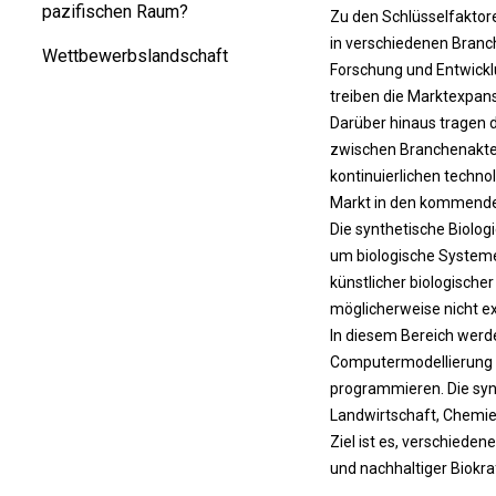
pazifischen Raum?
Zu den Schlüsselfakto
in verschiedenen Branc
Wettbewerbslandschaft
Forschung und Entwickl
treiben die Marktexpans
Darüber hinaus tragen 
zwischen Branchenakteu
kontinuierlichen techn
Markt in den kommende
Die synthetische Biologi
um biologische Systeme 
künstlicher biologisch
möglicherweise nicht ex
In diesem Bereich werd
Computermodellierung 
programmieren. Die syn
Landwirtschaft, Chemie,
Ziel ist es, verschieden
und nachhaltiger Biokra