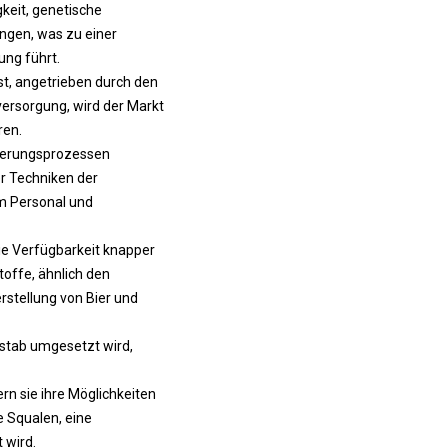
keit, genetische
ungen, was zu einer
ung führt.
st, angetrieben durch den
ersorgung, wird der Markt
ren.
sierungsprozessen
r Techniken der
em Personal und
ie Verfügbarkeit knapper
toffe, ähnlich den
erstellung von Bier und
ßstab umgesetzt wird,
n sie ihre Möglichkeiten
e Squalen, eine
 wird.