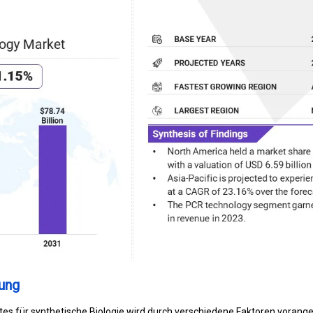
ung
es für synthetische Biologie wird durch verschiedene Faktoren vorange