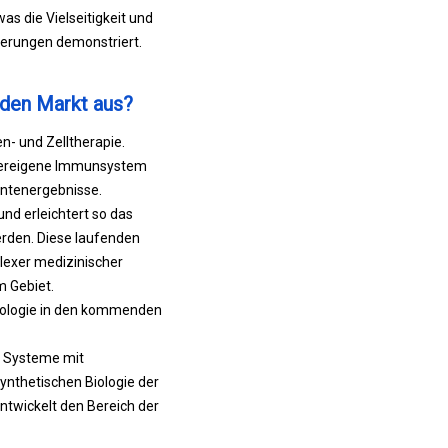
 was die Vielseitigkeit und
rderungen demonstriert.
 den Markt aus?
en- und Zelltherapie.
örpereigene Immunsystem
entenergebnisse.
d erleichtert so das
erden. Diese laufenden
plexer medizinischer
m Gebiet.
Biologie in den kommenden
r Systeme mit
nthetischen Biologie der
ntwickelt den Bereich der