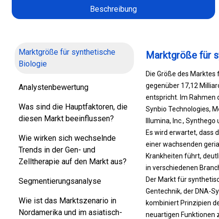
Beschreibung
Marktgröße für synthetische
Marktgröße für s
Biologie
Die Größe des Marktes fü
gegenüber 17,12 Milliar
Analystenbewertung
entspricht. Im Rahmen d
Was sind die Hauptfaktoren, die
Synbio Technologies, Me
diesen Markt beeinflussen?
Illumina, Inc., Syntheg
Es wird erwartet, dass
Wie wirken sich wechselnde
einer wachsenden geria
Trends in der Gen- und
Krankheiten führt, deut
Zelltherapie auf den Markt aus?
in verschiedenen Bran
Der Markt für synthetis
Segmentierungsanalyse
Gentechnik, der DNA-Sy
Wie ist das Marktszenario in
kombiniert Prinzipien d
Nordamerika und im asiatisch-
neuartigen Funktionen 