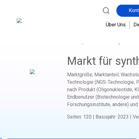
Kont
Über Uns
Di
Startseite
Berichtsshop
Biotechnologie für me
Markt für synt
Marktgröße, Marktanteil, Wachstu
Technologie (NGS-Technologie, 
nach Produkt (Oligonukleotide, K
Endbenutzer (Biotechnologie und
Forschungsinstitute, andere) und
Seiten
:
120
|
Basisjahr
:
2023
|
Ve