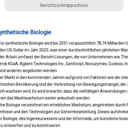
Berichtsschnappschuss
ynthetische Biologie
r synthetische Biologie wird bis 2031 voraussichtlich 78,74 Milliarden U
den US-Dollar im Jahr 2023, was einer durchschnittlichen jährlichen W
er Arbeit umfasst der Bericht Lösungen, die von Unternehmen wie Therm
rck KGaA, Agilent Technologies Inc., GenScript, Novozymes, Codexis, Inc.
o und anderen angeboten werden.
 der Markt in den kommenden Jahren aufgrund von Faktoren wie der ste
trischen Bevölkerung und der Verbreitung von Bewegungsmangel, der 
lich wachsen wird. Es wird erwartet, dass die vielfältigen Anwendungen 
chen das Marktwachstum weiter ankurbeln werden.
che Biologie verzeichnet ein erhebliches Wachstum, angetrieben durch Fo
nthese und den Technologien zur Genombearbeitung. Dieses aufstreb
er Biologie, des Ingenieurwesens und der Informatik, um künstliche bio
zu entwerfen und zu konstruieren.