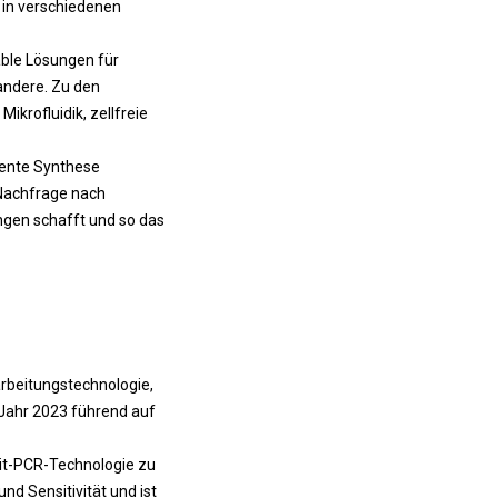
 in verschiedenen
able Lösungen für
andere. Zu den
ikrofluidik, zellfreie
iente Synthese
Nachfrage nach
ngen schafft und so das
rbeitungstechnologie,
Jahr 2023 führend auf
eit-PCR-Technologie zu
d Sensitivität und ist