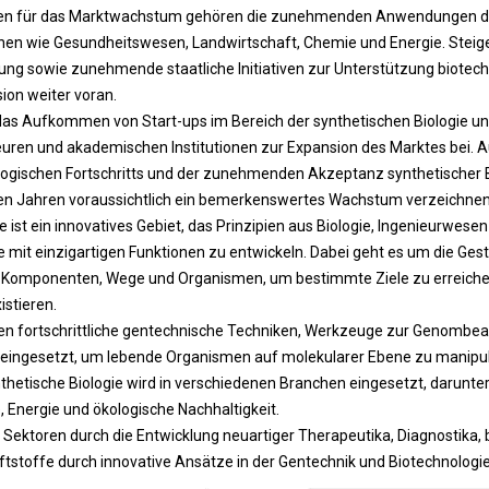
ren für das Marktwachstum gehören die zunehmenden Anwendungen der
hen wie Gesundheitswesen, Landwirtschaft, Chemie und Energie. Steige
ung sowie zunehmende staatliche Initiativen zur Unterstützung biotech
ion weiter voran.
das Aufkommen von Start-ups im Bereich der synthetischen Biologie u
ren und akademischen Institutionen zur Expansion des Marktes bei. 
ologischen Fortschritts und der zunehmenden Akzeptanz synthetischer B
n Jahren voraussichtlich ein bemerkenswertes Wachstum verzeichnen
e ist ein innovatives Gebiet, das Prinzipien aus Biologie, Ingenieurwesen
mit einzigartigen Funktionen zu entwickeln. Dabei geht es um die Gest
er Komponenten, Wege und Organismen, um bestimmte Ziele zu erreichen,
istieren.
en fortschrittliche gentechnische Techniken, Werkzeuge zur Genombea
eingesetzt, um lebende Organismen auf molekularer Ebene zu manipul
thetische Biologie wird in verschiedenen Branchen eingesetzt, darunt
 Energie und ökologische Nachhaltigkeit.
e Sektoren durch die Entwicklung neuartiger Therapeutika, Diagnostika, 
ftstoffe durch innovative Ansätze in der Gentechnik und Biotechnologie