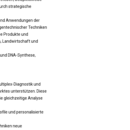
rch strategische
e und Anwendungen der
 gentechnischer Techniken
re Produkte und
, Landwirtschaft und
ng und DNA-Synthese,
tiplex-Diagnostik und
ktes unterstützen. Diese
e gleichzeitige Analyse
file und personalisierte
chniken neue