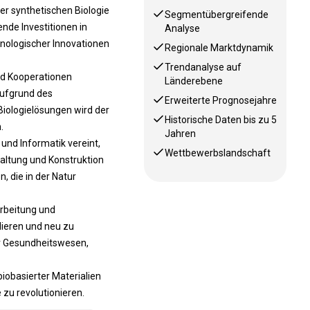
 synthetischen Biologie
Segmentübergreifende
nde Investitionen in
Analyse
nologischer Innovationen
Regionale Marktdynamik
Trendanalyse auf
nd Kooperationen
Länderebene
Aufgrund des
Erweiterte Prognosejahre
iologielösungen wird der
Historische Daten bis zu 5
.
Jahren
 und Informatik vereint,
Wettbewerbslandschaft
altung und Konstruktion
 die in der Natur
rbeitung und
ieren und neu zu
er Gesundheitswesen,
biobasierter Materialien
 zu revolutionieren.