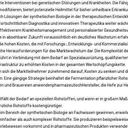
lte Interventionen bei genetischen Störungen und Krankheiten. Die Fähig
difizieren, bietet potenzielle Heilmittel für bisher unheilbare Erkrank
 Lösungen der synthetischen Biologie in der therapeutischen Entwickl
ortschrittlichen Diagnostika und innovativen Therapeutika weiter wäch
ffektiverem Krankheitsmanagement und personalisierter Gesundheitsv
ie in absehbarer Zukunft voraussichtlich ein deutliches Wachstum erfah
 die hohen Kosten, die mit Forschungs-, Entwicklungs- und Kommerziali
iche Herausforderungen für das Marktwachstum dar. Die Komplexität de
führt in Verbindung mit dem Bedarf an Spezialausrüstung, qualifiziert
rastruktur zu erhöhten Kosten in der gesamten Wertschöpfungskette.
en sich die Marktteilnehmer zunehmend darauf, Kosten zu senken und d
. Eine gängige Strategie beinhaltet die Fermentation pflanzlicher Rohs
ien und Brauereien anwenden
pharmazeutisch
Hersteller, die Hefe zur H
tfällt der Bedarf an speziellen Rohstoffen, und wenn er in großem Ma
zliche Rohstoffe kostengünstiger.
 Bereich der synthetischen Biologie an Fachwissen gewinnen, erweiter
einfacher als auch komplexer Rohstoffe. Sie produzieren beispielsweis
serlebewesen vorkommt und in pharmazeutischen Produkten verwendet