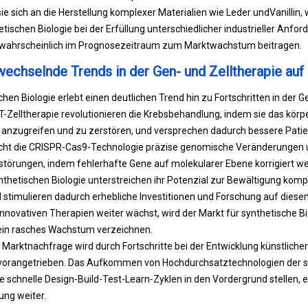
e sich an die Herstellung komplexer Materialien wie Leder und
Vanillin
,
etischen Biologie bei der Erfüllung unterschiedlicher industrieller Anfo
 wahrscheinlich im Prognosezeitraum zum Marktwachstum beitragen.
wechselnde Trends in der Gen- und Zelltherapie auf
hen Biologie erlebt einen deutlichen Trend hin zu Fortschritten in der G
T-Zelltherapie revolutionieren die Krebsbehandlung, indem sie das k
 anzugreifen und zu zerstören, und versprechen dadurch bessere Pati
cht die CRISPR-Cas9-Technologie präzise genomische Veränderungen un
störungen, indem fehlerhafte Gene auf molekularer Ebene korrigiert w
nthetischen Biologie unterstreichen ihr Potenzial zur Bewältigung kom
stimulieren dadurch erhebliche Investitionen und Forschung auf diese
innovativen Therapien weiter wächst, wird der Markt für synthetische 
 ein rasches Wachstum verzeichnen.
 Marktnachfrage wird durch Fortschritte bei der Entwicklung künstliche
orangetrieben. Das Aufkommen von Hochdurchsatztechnologien der sy
e schnelle Design-Build-Test-Learn-Zyklen in den Vordergrund stellen, e
ung weiter.