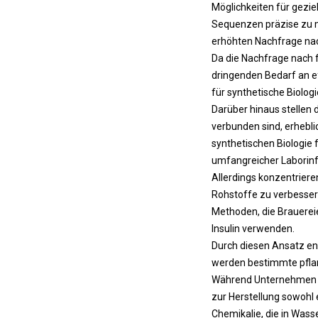
Möglichkeiten für gezie
Sequenzen präzise zu mo
erhöhten Nachfrage nach
Da die Nachfrage nach f
dringenden Bedarf an e
für synthetische Biolog
Darüber hinaus stellen
verbunden sind, erhebl
synthetischen Biologie 
umfangreicher Laborinf
Allerdings konzentrier
Rohstoffe zu verbessern
Methoden, die Brauere
Insulin verwenden.
Durch diesen Ansatz en
werden bestimmte pflan
Während Unternehmen im
zur Herstellung sowohl 
Chemikalie, die in Was