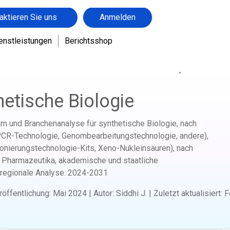
aktieren Sie uns
Anmelden
enstleistungen
Berichtsshop
dizinische Geräte im Gesundheitswesen
Markt für synthetische Bio
hetische Biologie
m und Branchenanalyse für synthetische Biologie, nach
PCR-Technologie, Genombearbeitungstechnologie, andere),
lonierungstechnologie-Kits, Xeno-Nukleinsäuren), nach
 Pharmazeutika, akademische und staatliche
 regionale Analyse.
2024-2031
röffentlichung
:
Mai 2024
|
Autor
:
Siddhi J.
|
Zuletzt aktualisiert
:
F