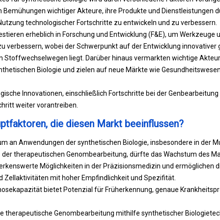
Bemühungen wichtiger Akteure, ihre Produkte und Dienstleistungen du
utzung technologischer Fortschritte zu entwickeln und zu verbessern.
stieren erheblich in Forschung und Entwicklung (F&E), um Werkzeug
 zu verbessern, wobei der Schwerpunkt auf der Entwicklung innovativer
n Stoffwechselwegen liegt. Darüber hinaus vermarkten wichtige Akteu
ynthetischen Biologie und zielen auf neue Märkte wie Gesundheitswesen
ogische Innovationen, einschließlich Fortschritte bei der Genbearbeitu
hritt weiter vorantreiben.
ptfaktoren, die diesen Markt beeinflussen?
 an Anwendungen der synthetischen Biologie, insbesondere in der Mul
 der therapeutischen Genombearbeitung, dürfte das Wachstum des Mar
erkenswerte Möglichkeiten in der Präzisionsmedizin und ermöglichen di
Zellaktivitäten mit hoher Empfindlichkeit und Spezifität.
osekapazität bietet Potenzial für Früherkennung, genaue Krankheitspro
.
die therapeutische Genombearbeitung mithilfe synthetischer Biologiete