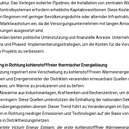
ruktur. Das Verlegen isolierter Pipelines, die Installation von zentrale
 Kontrollsystemen erfordern erhebliche Kapitalinvestitionen. Diese Kos
n Regionen mit geringer Bevölkerungsdichte oder alternder Infrastruktur
 Marktwachstum ein, da die Versorgungsunternehmen mit langen Amor
kungen ausgesetzt sind.
den bieten politische Unterstützung und finanzielle Anreize. Unter
 und Phased -Implementierungsstrategien, um die Kosten für die Vo
 Projekts zu verbessern.
 in Richtung kohlenstofffreier thermischer Energielösung
eizung registriert eine Verschiebung zu kohlenstofffreien Wärmeenergi
 und Energieminister der Distrikten verwenden erneuerbare Quellen 
sse, um Wärme zu produzieren und zu liefern.
n Abwärme aus Industrieanlagen, Kraftwerken und Rechenzentren, um d
erringern. Diese Quellen unterstützen die Einhaltung der nationalen De
übergangszielen überein. Dieser Trend führt zu Veränderungen im Sy
en in Richtung niedriger Emissionen und Technologien auf der Basis vo
 in Distriktheizungsnetzen.
tete Victum Energy Esteam, die erste kohlenstofffreie Wärmeenerg