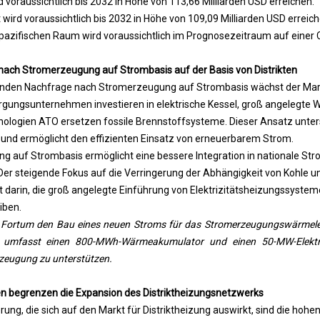
voraussichtlich bis 2032 in Höhe von 113,66 Milliarden USD erreichen.
rd voraussichtlich bis 2032 in Höhe von 109,09 Milliarden USD erreich
 -pazifischen Raum wird voraussichtlich im Prognosezeitraum auf eine
ch Stromerzeugung auf Strombasis auf der Basis von Distrikten
den Nachfrage nach Stromerzeugung auf Strombasis wächst der Markt 
rgungsunternehmen investieren in elektrische Kessel, groß angelegt
logien ATO ersetzen fossile Brennstoffsysteme. Dieser Ansatz unter
 und ermöglicht den effizienten Einsatz von erneuerbarem Strom.
 auf Strombasis ermöglicht eine bessere Integration in nationale St
r steigende Fokus auf die Verringerung der Abhängigkeit von Kohle un
 darin, die groß angelegte Einführung von Elektrizitätsheizungssystem
iben.
Fortum den Bau eines neuen Stroms für das Stromerzeugungswärmelem
 umfasst einen 800-MWh-Wärmeakumulator und einen 50-MW-Elektrok
zeugung zu unterstützen.
en begrenzen die Expansion des Distriktheizungsnetzwerks
ung, die sich auf den Markt für Distriktheizung auswirkt, sind die hohen