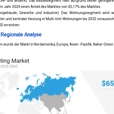
CHP und andere): Das Kesselsegment hielt aufgrund seiner geringer
im Jahr 2024 einen Anteil des Marktes von 42,17% des Marktes.
ngebäude, Gewerbe und Industrie): Das Wohnungssegment wird a
ter und zentraler Heizung in Multi-Unit-Wohnungen bis 2032 voraussich
SD erreichen.
tRegionale Analyse
n wurde der Markt in Nordamerika, Europa, Asien -Pazifik, Naher Osten