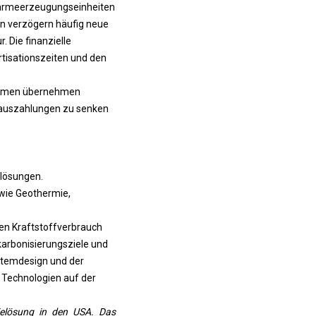
n Wärmeerzeugungseinheiten
ten verzögern häufig neue
. Die finanzielle
tisationszeiten und den
nehmen übernehmen
rauszahlungen zu senken
elösungen.
wie Geothermie,
en Kraftstoffverbrauch
karbonisierungsziele und
stemdesign und der
n Technologien auf der
ielösung in den USA. Das