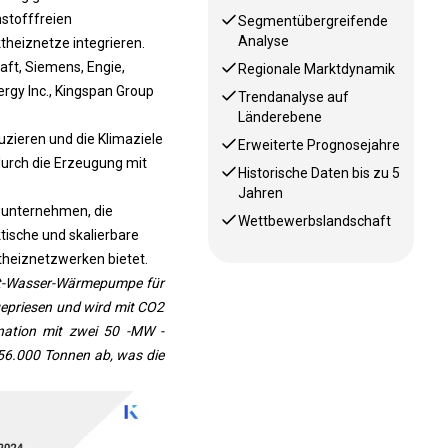
stofffreien
Segmentübergreifende
Analyse
heiznetze integrieren.
aft, Siemens, Engie,
Regionale Marktdynamik
nergy Inc., Kingspan Group
Trendanalyse auf
Länderebene
ieren und die Klimaziele
Erweiterte Prognosejahre
urch die Erzeugung mit
Historische Daten bis zu 5
Jahren
sunternehmen, die
Wettbewerbslandschaft
ktische und skalierbare
theiznetzwerken bietet.
ft-Wasser-Wärmepumpe für
ngepriesen und wird mit CO2
nation mit zwei 50 -MW -
 56.000 Tonnen ab, was die