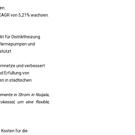
en.
r CAGR von 5,21% wachsen.
für Distriktheizung.
e Wärmepumpen und
stützt
romnetze und verbessert
d Erfüllung von
en in städtischen
ente in Strom in Nuijala,
essel, um eine flexible,
 Kosten für die