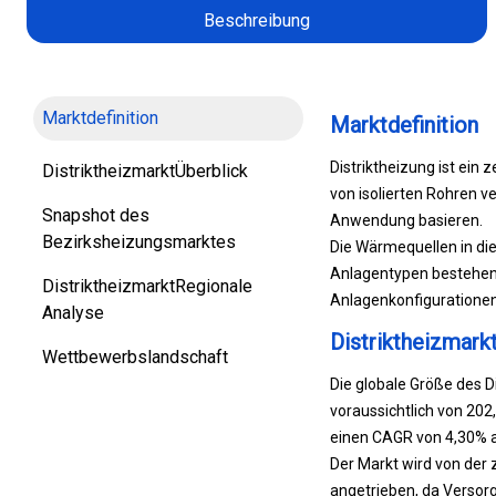
Beschreibung
Marktdefinition
Marktdefinition
Distriktheizung ist ein
DistriktheizmarktÜberblick
von isolierten Rohren 
Snapshot des
Anwendung basieren.
Bezirksheizungsmarktes
Die Wärmequellen in die
Anlagentypen bestehen
DistriktheizmarktRegionale
Anlagenkonfigurationen
Analyse
Distriktheizmark
Wettbewerbslandschaft
Die globale Größe des D
voraussichtlich von 20
einen CAGR von 4,30% 
Der Markt wird von der
angetrieben, da Versor