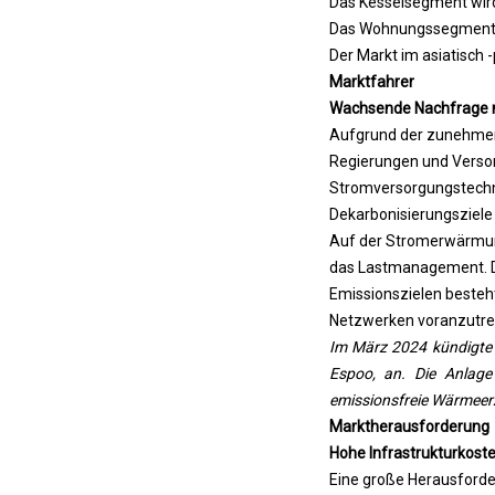
Das Kesselsegment wird 
Das Wohnungssegment wi
Der Markt im asiatisch
Marktfahrer
Wachsende Nachfrage na
Aufgrund der zunehmen
Regierungen und Verso
Stromversorgungstechno
Dekarbonisierungsziele
Auf der Stromerwärmung
das Lastmanagement. De
Emissionszielen besteht
Netzwerken voranzutre
Im März 2024 kündigte 
Espoo, an. Die Anlage
emissionsfreie Wärmeer
Marktherausforderung
Hohe Infrastrukturkost
Eine große Herausforder