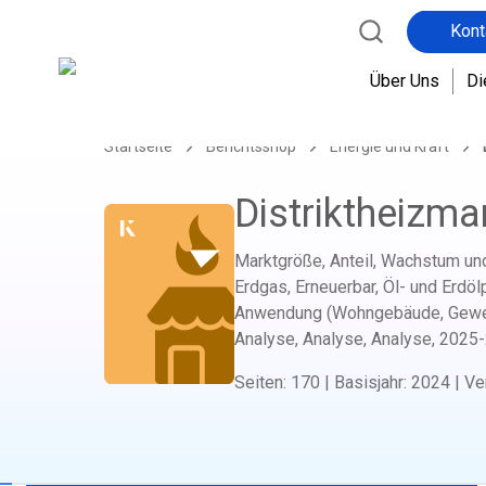
Kont
Über Uns
Di
Startseite
Berichtsshop
Energie und Kraft
Distriktheizma
Marktgröße, Anteil, Wachstum und
Erdgas, Erneuerbar, Öl- und Erdöl
Anwendung (Wohngebäude, Gewerbe
Analyse, Analyse, Analyse,
2025
Seiten
:
170
|
Basisjahr
:
2024
|
Ve