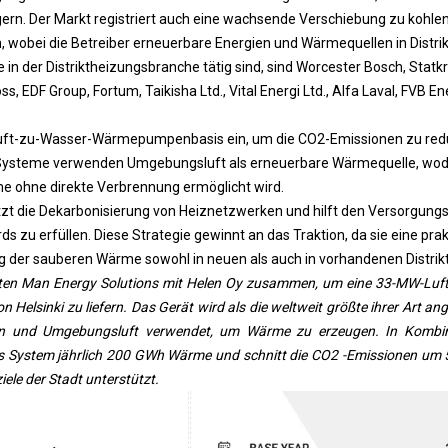
ern. Der Markt registriert auch eine wachsende Verschiebung zu kohlen
wobei die Betreiber erneuerbare Energien und Wärmequellen in Distrikt
in der Distriktheizungsbranche tätig sind, sind Worcester Bosch, Statkr
ss, EDF Group, Fortum, Taikisha Ltd., Vital Energi Ltd., Alfa Laval, FVB E
ft-zu-Wasser-Wärmepumpenbasis ein, um die CO2-Emissionen zu reduz
 Systeme verwenden Umgebungsluft als erneuerbare Wärmequelle, wod
 ohne direkte Verbrennung ermöglicht wird.
tzt die Dekarbonisierung von Heiznetzwerken und hilft den Versorgung
s zu erfüllen. Diese Strategie gewinnt an das Traktion, da sie eine pra
ng der sauberen Wärme sowohl in neuen als auch in vorhandenen Distrik
eten Man Energy Solutions mit Helen Oy zusammen, um eine 33-MW-Lu
n Helsinki zu liefern. Das Gerät wird als die weltweit größte ihrer Art a
eben und Umgebungsluft verwendet, um Wärme zu erzeugen. In Kombi
das System jährlich 200 GWh Wärme und schnitt die CO2 -Emissionen um
iele der Stadt unterstützt.