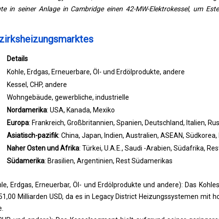
e in seiner Anlage in Cambridge einen 42-MW-Elektrokessel, um Este
zirksheizungsmarktes
Details
Kohle, Erdgas, Erneuerbare, Öl- und Erdölprodukte, andere
Kessel, CHP, andere
Wohngebäude, gewerbliche, industrielle
Nordamerika
: USA, Kanada, Mexiko
Europa
: Frankreich, Großbritannien, Spanien, Deutschland, Italien, R
Asiatisch-pazifik
: China, Japan, Indien, Australien, ASEAN, Südkorea
Naher Osten und Afrika
: Türkei, U.A.E., Saudi -Arabien, Südafrika, R
Südamerika
: Brasilien, Argentinien, Rest Südamerikas
e, Erdgas, Erneuerbar, Öl- und Erdölprodukte und andere): Das Kohle
1,00 Milliarden USD, da es in Legacy District Heizungssystemen mit hoh
.