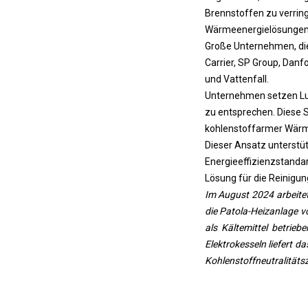
Brennstoffen zu verring
Wärmeenergielösungen, 
Große Unternehmen, die 
Carrier, SP Group, Danfo
und Vattenfall.
Unternehmen setzen Lu
zu entsprechen. Diese
kohlenstoffarmer Wärme
Dieser Ansatz unterstü
Energieeffizienzstandard
Lösung für die Reinigu
Im August 2024 arbeit
die Patola-Heizanlage vo
als Kältemittel betri
Elektrokesseln liefert 
Kohlenstoffneutralitätsz