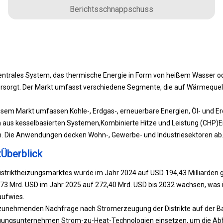
Berichtsschnappschuss
 zentrales System, das thermische Energie in Form von heißem Wasser 
versorgt. Der Markt umfasst verschiedene Segmente, die auf Wärmequel
sem Markt umfassen Kohle-, Erdgas-, erneuerbare Energien, Öl- und Er
 aus kesselbasierten Systemen,
Kombinierte Hitze und Leistung (CHP)
E
. Die Anwendungen decken Wohn-, Gewerbe- und Industriesektoren ab
tÜberblick
istriktheizungsmarktes wurde im Jahr 2024 auf USD 194,43 Milliarden 
2,73 Mrd. USD im Jahr 2025 auf 272,40 Mrd. USD bis 2032 wachsen, wa
aufwies.
 zunehmenden Nachfrage nach Stromerzeugung der Distrikte auf der Bas
gungsunternehmen Strom-zu-Heat-Technologien einsetzen, um die Abhä