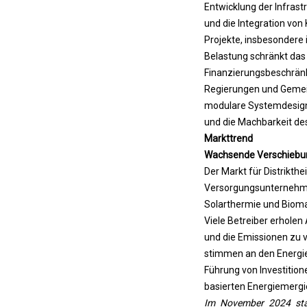
Entwicklung der Infrast
und die Integration von
Projekte, insbesondere i
Belastung schränkt das
Finanzierungsbeschrän
Regierungen und Gemein
modulare Systemdesigns
und die Machbarkeit des
Markttrend
Wachsende Verschiebung
Der Markt für Distrikth
Versorgungsunternehmen
Solarthermie und Bioma
Viele Betreiber erhole
und die Emissionen zu v
stimmen an den Energie
Führung von Investition
basierten Energiemergie
Im November 2024 star