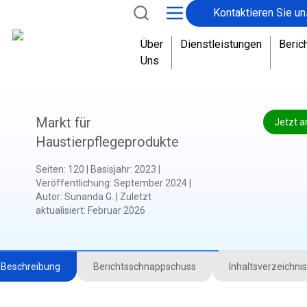
Kontaktieren Sie un
Über
Dienstleistungen
Beric
Uns
Markt für
Jetzt a
Haustierpflegeprodukte
Seiten
:
120
|
Basisjahr
:
2023
|
Veröffentlichung
:
September 2024
|
Autor
:
Sunanda G.
|
Zuletzt
aktualisiert
:
Februar 2026
Beschreibung
Berichtsschnappschuss
Inhaltsverzeichnis