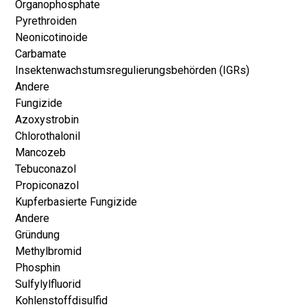
Organophosphate
Pyrethroiden
Neonicotinoide
Carbamate
Insektenwachstumsregulierungsbehörden (IGRs)
Andere
Fungizide
Azoxystrobin
Chlorothalonil
Mancozeb
Tebuconazol
Propiconazol
Kupferbasierte Fungizide
Andere
Gründung
Methylbromid
Phosphin
Sulfylylfluorid
Kohlenstoffdisulfid