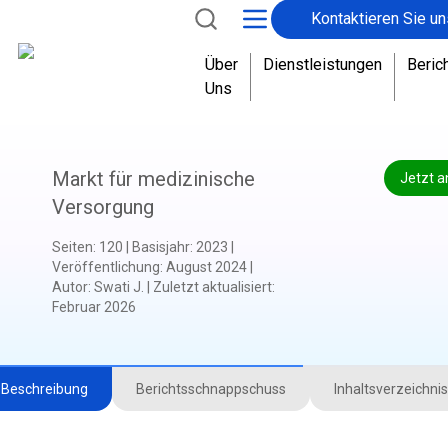
Kontaktieren Sie un
Über
Dienstleistungen
Beric
Uns
Markt für medizinische
Jetzt a
Versorgung
Seiten
:
120
|
Basisjahr
:
2023
|
Veröffentlichung
:
August 2024
|
Autor
:
Swati J.
|
Zuletzt aktualisiert
:
Februar 2026
Beschreibung
Berichtsschnappschuss
Inhaltsverzeichnis