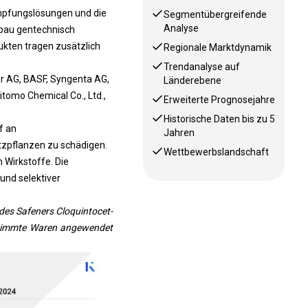
mpfungslösungen und die
Segmentübergreifende
Analyse
sbau gentechnisch
kten tragen zusätzlich
Regionale Marktdynamik
Trendanalyse auf
er AG, BASF, Syngenta AG,
Länderebene
omo Chemical Co., Ltd.,
Erweiterte Prognosejahre
Historische Daten bis zu 5
f an
Jahren
tzpflanzen zu schädigen.
Wettbewerbslandschaft
 Wirkstoffe. Die
und selektiver
es Safeners Cloquintocet-
estimmte Waren angewendet