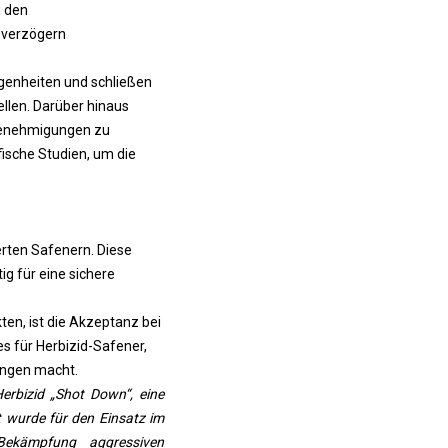
 den
 verzögern
genheiten und schließen
llen. Darüber hinaus
Genehmigungen zu
ische Studien, um die
rten Safenern. Diese
g für eine sichere
n, ist die Akzeptanz bei
s für Herbizid-Safener,
ungen macht.
erbizid „Shot Down“, eine
 wurde für den Einsatz im
Bekämpfung aggressiven