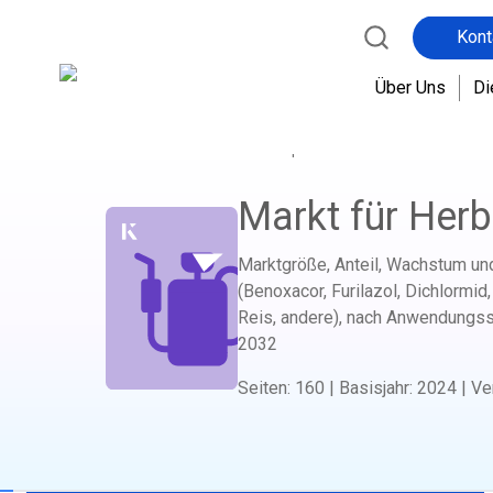
Kont
5
0
Über Uns
Di
:
5
0
Startseite
Berichtsshop
Landwirtschaft
Ma
Markt für Herb
Marktgröße, Anteil, Wachstum un
(Benoxacor, Furilazol, Dichlormid
Reis, andere), nach Anwendungsst
2032
Seiten
:
160
|
Basisjahr
:
2024
|
Ve