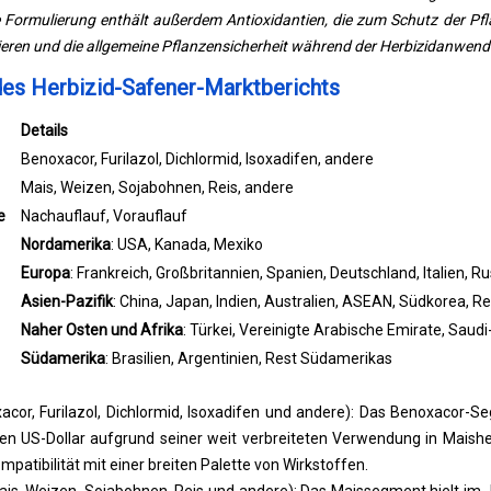
Formulierung enthält außerdem Antioxidantien, die zum Schutz der Pfla
ieren und die allgemeine Pflanzensicherheit während der Herbizidanwen
es Herbizid-Safener-Marktberichts
Details
Benoxacor, Furilazol, Dichlormid, Isoxadifen, andere
Mais, Weizen, Sojabohnen, Reis, andere
e
Nachauflauf, Vorauflauf
Nordamerika
: USA, Kanada, Mexiko
Europa
: Frankreich, Großbritannien, Spanien, Deutschland, Italien, R
Asien-Pazifik
: China, Japan, Indien, Australien, ASEAN, Südkorea, Re
Naher Osten und Afrika
: Türkei, Vereinigte Arabische Emirate, Saud
Südamerika
: Brasilien, Argentinien, Rest Südamerikas
cor, Furilazol, Dichlormid, Isoxadifen und andere): Das Benoxacor-S
nen US-Dollar aufgrund seiner weit verbreiteten Verwendung in Maish
atibilität mit einer breiten Palette von Wirkstoffen.