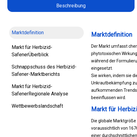
Beschreibung
Marktdefinition
Marktdefinition
Der Markt umfasst chem
Markt für Herbizid-
phytotoxischen Wirkung
SafenerÜberblick
während der Formulieru
Schnappschuss des Herbizid-
eingesetzt.
Safener-Marktberichts
Sie wirken, indem sie di
Unkrautbekämpfung zu be
Markt für Herbizid-
aufkommenden Trends u
SafenerRegionale Analyse
beeinflussen wird.
Wettbewerbslandschaft
Markt für Herbiz
Die globale Marktgröße 
voraussichtlich von 167
einer durchschnittliche