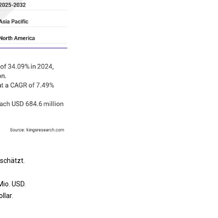
schätzt.
Mio. USD.
lar.