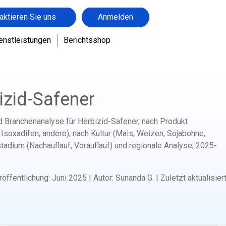
aktieren Sie uns
Anmelden
enstleistungen
Berichtsshop
rkt für Herbizid-Safener
izid-Safener
d Branchenanalyse für Herbizid-Safener, nach Produkt
, Isoxadifen, andere), nach Kultur (Mais, Weizen, Sojabohne,
adium (Nachauflauf, Vorauflauf) und regionale Analyse,
2025-
röffentlichung
:
Juni 2025
|
Autor
:
Sunanda G.
|
Zuletzt aktualisier