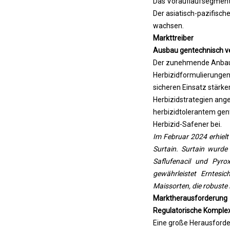
Das Vorauflaufsegment 
Der asiatisch-pazifisc
wachsen.
Markttreiber
Ausbau gentechnisch v
Der zunehmende Anbau g
Herbizidformulierungen
sicheren Einsatz stärke
Herbizidstrategien ang
herbizidtolerantem gen
Herbizid-Safener bei.
Im Februar 2024 erhiel
Surtain. Surtain wurde 
Saflufenacil und Pyr
gewährleistet Erntesic
Maissorten, die robust
Marktherausforderung
Regulatorische Komple
Eine große Herausforde