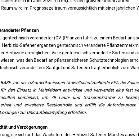
sicherte sich im Jahr 2024 mit 65,04 % den größten Umsatzanteil.
he Raum wird im Prognosezeitraum voraussichtlich mit einer jährlichen
eränderter Pflanzen
entechnisch veränderter (GV-)Pflanzen führt zu einem Bedarf an spe
. Herbizid-Safener ergänzen gentechnisch veränderte Pflanzenmerkma
rer Herbizide ermöglichen. Viele gentechnisch veränderte Sorten sind au
ewiesen, was den Bedarf an pflanzensicheren Schutztechnologien erhöh
technisch verändertem Saatgut und Safenern trägt erheblich zum Wac
t BASF von der US-amerikanischen Umweltschutzbehörde EPA die Zulassu
für den Einsatz in Maisfeldern entwickelt und verwendet eine fest ve
oxasulfon kombiniert, um 79 Laub- und Gräserunkräuter zu bekämp
herheit und erweiterte Restkontrolle und erfüllt die Anforderungen
e Lösungen zur Unkrautbekämpfung erfordern.
xität und Verzögerungen
rung, die sich auf das Wachstum des Herbizid-Safener-Marktes auswirk