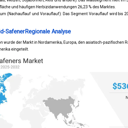
ais, Weizen, Sojabohnen, Reis und andere): Das Maissegment hielt im 
fläche und häufigen Herbizidanwendungen 26,23 % des Marktes.
 (Nachauflauf und Vorauflauf): Das Segment Vorauflauf wird bis 20
id-SafenerRegionale Analyse
on wurde der Markt in Nordamerika, Europa, den asiatisch-pazifischen
rika eingeteilt.