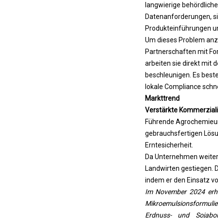
langwierige behördlic
Datenanforderungen, si
Produkteinführungen un
Um dieses Problem anzu
Partnerschaften mit Fo
arbeiten sie direkt m
beschleunigen. Es beste
lokale Compliance schnel
Markttrend
Verstärkte Kommerziali
Führende Agrochemieunt
gebrauchsfertigen Lösun
Erntesicherheit.
Da Unternehmen weiterh
Landwirten gestiegen. D
indem er den Einsatz 
Im November 2024 erhie
Mikroemulsionsformulie
Erdnuss- und Sojabo