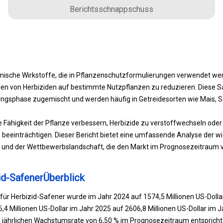
Berichtsschnappschuss
ische Wirkstoffe, die in Pflanzenschutzformulierungen verwendet we
en von Herbiziden auf bestimmte Nutzpflanzen zu reduzieren. Diese S
ngsphase zugemischt und werden häufig in Getreidesorten wie Mais, 
e Fähigkeit der Pflanze verbessern, Herbizide zu verstoffwechseln oder 
einträchtigen. Dieser Bericht bietet eine umfassende Analyse der wic
nd der Wettbewerbslandschaft, die den Markt im Prognosezeitraum vo
id-SafenerÜberblick
für Herbizid-Safener wurde im Jahr 2024 auf 1574,5 Millionen US-Dolla
6,4 Millionen US-Dollar im Jahr 2025 auf 2606,8 Millionen US-Dollar im
n jährlichen Wachstumsrate von 6,50 % im Prognosezeitraum entspricht