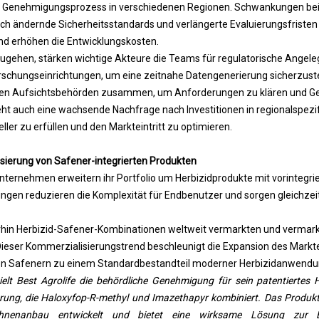
he Genehmigungsprozess in verschiedenen Regionen. Schwankungen bei
ch ändernde Sicherheitsstandards und verlängerte Evaluierungsfristen
d erhöhen die Entwicklungskosten.
gehen, stärken wichtige Akteure die Teams für regulatorische Angele
rschungseinrichtungen, um eine zeitnahe Datengenerierung sicherzuste
it den Aufsichtsbehörden zusammen, um Anforderungen zu klären und 
ht auch eine wachsende Nachfrage nach Investitionen in regionalspezif
ler zu erfüllen und den Markteintritt zu optimieren.
sierung von Safener-integrierten Produkten
ernehmen erweitern ihr Portfolio um Herbizidprodukte mit vorintegrie
gen reduzieren die Komplexität für Endbenutzer und sorgen gleichzeiti
in Herbizid-Safener-Kombinationen weltweit vermarkten und vermarkte
ieser Kommerzialisierungstrend beschleunigt die Expansion des Markte
von Safenern zu einem Standardbestandteil moderner Herbizidanwend
lt Best Agrolife die behördliche Genehmigung für sein patentiertes H
rung, die Haloxyfop-R-methyl und Imazethapyr kombiniert. Das Produkt
hnenanbau entwickelt und bietet eine wirksame Lösung zur 