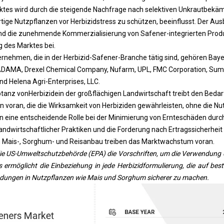
tes wird durch die steigende Nachfrage nach selektiven Unkrautbekä
tige Nutzpflanzen vor Herbizidstress zu schützen, beeinflusst. Der Au
nd die zunehmende Kommerzialisierung von Safener-integrierten Produ
g des Marktes bei.
rnehmen, die in der Herbizid-Safener-Branche tätig sind, gehören Bay
ADAMA, Drexel Chemical Company, Nufarm, UPL, FMC Corporation, Sumit
nd Helena Agri-Enterprises, LLC.
tanz von
Herbizide
in der großflächigen Landwirtschaft treibt den Bedar
 voran, die die Wirksamkeit von Herbiziden gewährleisten, ohne die Nu
n eine entscheidende Rolle bei der Minimierung von Ernteschäden durch
andwirtschaftlicher Praktiken und die Forderung nach Ertragssicherheit 
Mais-, Sorghum- und Reisanbau treiben das Marktwachstum voran.
ie US-Umweltschutzbehörde (EPA) die Vorschriften, um die Verwendung d
s ermöglicht die Einbeziehung in jede Herbizidformulierung, die auf b
dungen in Nutzpflanzen wie Mais und Sorghum sicherer zu machen.