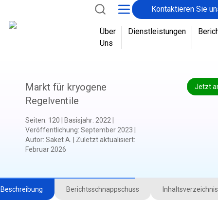
Kontaktieren Sie un
Über
Dienstleistungen
Beric
Uns
Markt für kryogene
Jetzt a
Regelventile
Seiten
:
120
|
Basisjahr
:
2022
|
Veröffentlichung
:
September 2023
|
Autor
:
Saket A.
|
Zuletzt aktualisiert
:
Februar 2026
Beschreibung
Berichtsschnappschuss
Inhaltsverzeichnis