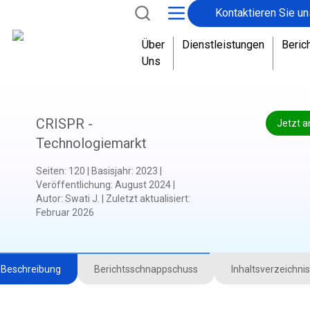
Kontaktieren Sie un
Über
Dienstleistungen
Beric
Uns
CRISPR -
Jetzt a
Technologiemarkt
Seiten
:
120
|
Basisjahr
:
2023
|
Veröffentlichung
:
August 2024
|
Autor
:
Swati J.
|
Zuletzt aktualisiert
:
Februar 2026
Beschreibung
Berichtsschnappschuss
Inhaltsverzeichnis