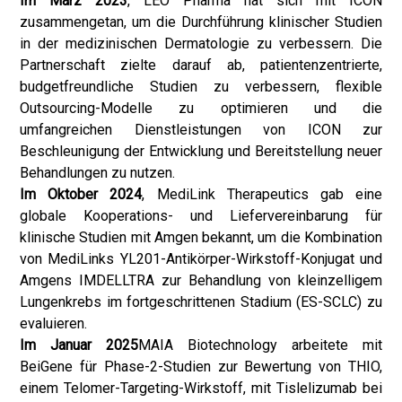
Im März 2023
, LEO Pharma hat sich mit ICON
zusammengetan, um die Durchführung klinischer Studien
in der medizinischen Dermatologie zu verbessern. Die
Partnerschaft zielte darauf ab, patientenzentrierte,
budgetfreundliche Studien zu verbessern, flexible
Outsourcing-Modelle zu optimieren und die
umfangreichen Dienstleistungen von ICON zur
Beschleunigung der Entwicklung und Bereitstellung neuer
Behandlungen zu nutzen.
Im Oktober 2024
, MediLink Therapeutics gab eine
globale Kooperations- und Liefervereinbarung für
klinische Studien mit Amgen bekannt, um die Kombination
von MediLinks YL201-Antikörper-Wirkstoff-Konjugat und
Amgens IMDELLTRA zur Behandlung von kleinzelligem
Lungenkrebs im fortgeschrittenen Stadium (ES-SCLC) zu
evaluieren.
Im Januar 2025
MAIA Biotechnology arbeitete mit
BeiGene für Phase-2-Studien zur Bewertung von THIO,
einem Telomer-Targeting-Wirkstoff, mit Tislelizumab bei