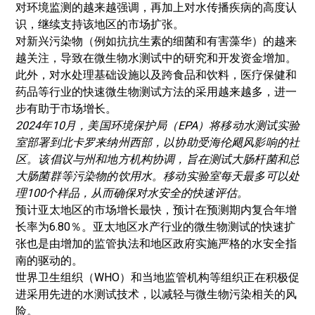
对环境监测的越来越强调，再加上对水传播疾病的高度认
识，继续支持该地区的市场扩张。
对新兴污染物（例如抗抗生素的细菌和有害藻华）的越来
越关注，导致在微生物水测试中的研究和开发资金增加。
此外，对
水处理
基础设施以及跨食品和饮料，医疗保健和
药品等行业的快速微生物测试方法的采用越来越多，进一
步有助于市场增长。
2024年10月，美国环境保护局（EPA）将移动水测试实验
室部署到北卡罗来纳州西部，以协助受海伦飓风影响的社
区。该倡议与州和地方机构协调，旨在测试大肠杆菌和总
大肠菌群等污染物的饮用水。移动实验室每天最多可以处
理100个样品，从而确保对水安全的快速评估。
预计亚太地区的市场增长最快，预计在预测期内复合年增
长率为6.80％。亚太地区水产行业的微生物测试的快速扩
张也是由增加的监管执法和地区政府实施严格的水安全指
南的驱动的。
世界卫生组织（WHO）和当地监管机构等组织正在积极促
进采用先进的水测试技术，以减轻与微生物污染相关的风
险。