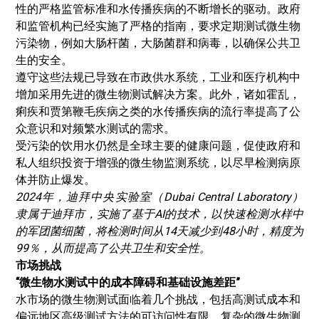
性的严格监管标准和水传播疾病的不断增长的驱动。政府
和监管机构已经实施了严格的指南，要求定期测试微生物
污染物，例如大肠杆菌，大肠菌群和病毒，以确保公共卫
生的安全。
遵守这些法规已导致在市政供水系统，工业和医疗机构中
增加采用先进的微生物测试解决方案。此外，诸如霍乱，
痢疾和贾第鞭毛疾病之类的水传播疾病的流行率提高了公
众意识和对频繁水测试的需求。
受污染的饮用水仍然是全球主要的健康问题，促使政府和
私人组织投资于增强的微生物监测系统，以尽早检测病原
体并防止爆发。
2024年，迪拜中央实验室（Dubai Central Laboratory）
隶属于迪拜市，实施了基于AI的技术，以快速检测水样中
的军团菌细菌，将检测时间从14天减少到48小时，精度为
99％，从而提高了公共卫生和安全性。
市场挑战
“微生物水测试中的成本障碍和基础设施差距”
水市场的微生物测试面临着几个挑战，包括高测试成本和
偏远地区高级测试方法的可访问性有限。复杂的微生物测