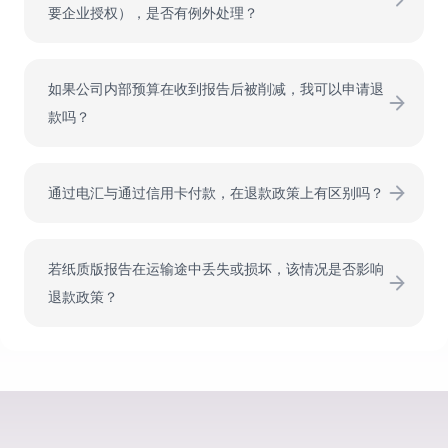
要企业授权），是否有例外处理？
时修订并重新发送更新版本。
对于部分授权选择错误，我们提供一定灵活性。如您及时
与我们联系，在补足差额费用后，我们可将授权升级为正
如果公司内部预算在收到报告后被削减，我可以申请退
确的更高等级（例如从单用户升级为企业授权）。但在报
款吗？
告文件已交付后，不可降级或办理全额退款。
不可以。购买决定在付款时即告确定。之后发生的内部预
算调整或战略变化不构成退款理由。客户有责任在付款前
通过电汇与通过信用卡付款，在退款政策上有区别吗？
完成必要的内部审批。
没有区别。无论是信用卡、电汇还是PayPal，一旦支付完
成并确认入账，本次销售即视为最终成交。统一政策有助
若纸质版报告在运输途中丢失或损坏，该情况是否影响
于确保所有交易的一致性和可追责性。
退款政策？
不影响。即使我们会在某些情况下酌情考虑是否补寄纸质
版，但购买本身仍不予退款。因为无形资产（电子版）已
优先交付，交易已经完成且不可逆。