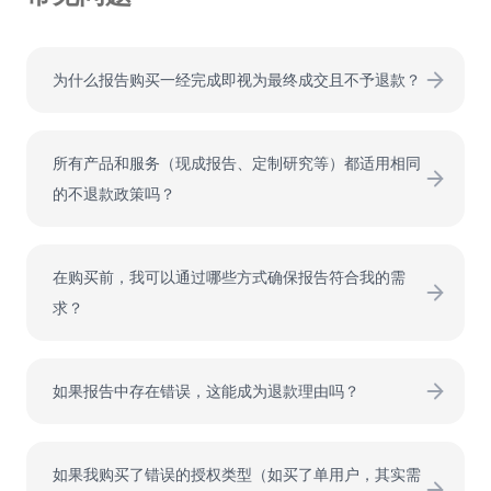
为什么报告购买一经完成即视为最终成交且不予退款？
我们的报告属于专有的、无形的市场情报。一旦交付并被
访问，即视为已“使用/消耗”，无法像有形商品那样退回。
所有产品和服务（现成报告、定制研究等）都适用相同
因此也无法实际执行交易逆转。这是全球主流市场研究与
的不退款政策吗？
咨询公司普遍遵循的行业惯例。
是的。该政策适用于所有已交付的产品和服务，包括标准
报告、按需报告、定制报告以及战略咨询项目，它们均视
在购买前，我可以通过哪些方式确保报告符合我的需
为专有无形资产。
求？
我们强烈建议您在购买前充分利用我们的售前支持团队，
提出所有问题与顾虑。您可以查看详细目录（TOC）、研
如果报告中存在错误，这能成为退款理由吗？
究方法和样稿页面，以确认工作范围清晰明确。此流程旨
文件层面的技术问题属于我们的“文件格式保障”范围，我
在消除范围不清导致的偏差，确保报告与您的增长战略高
们会立即进行修复或替换，而非退款。我们通过严格质检
度匹配。
如果我购买了错误的授权类型（如买了单用户，其实需
维护数据完整性。如有经证实的事实性错误，我们承诺及