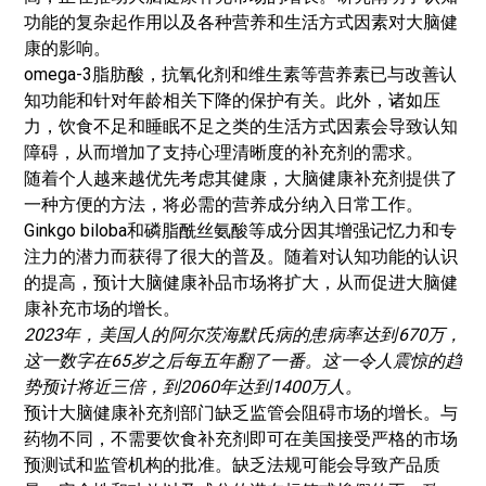
功能的复杂起作用以及各种营养和生活方式因素对大脑健
康的影响。
omega-3脂肪酸，抗氧化剂和维生素等营养素已与改善认
知功能和针对年龄相关下降的保护有关。此外，诸如压
力，饮食不足和睡眠不足之类的生活方式因素会导致认知
障碍，从而增加了支持心理清晰度的补充剂的需求。
随着个人越来越优先考虑其健康，大脑健康补充剂提供了
一种方便的方法，将必需的营养成分纳入日常工作。
Ginkgo biloba和磷脂酰丝氨酸等成分因其增强记忆力和专
注力的潜力而获得了很大的普及。随着对认知功能的认识
的提高，预计大脑健康补品市场将扩大，从而促进大脑健
康补充市场的增长。
2023年，美国人的阿尔茨海默氏病的患病率达到670万，
这一数字在65岁之后每五年翻了一番。这一令人震惊的趋
势预计将近三倍，到2060年达到1400万人。
预计大脑健康补充剂部门缺乏监管会阻碍市场的增长。与
药物不同，不需要饮食补充剂即可在美国接受严格的市场
预测试和监管机构的批准。缺乏法规可能会导致产品质