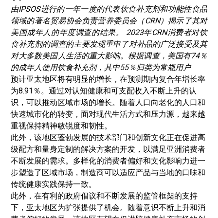
由IPSOS进行的一年一度的代表饮食补充剂和功能性食品
领域的著名贸易协会负责营养委员会（CRN）揭示了其对
美国成年人的年度调查的结果。 2023年CRN消费者对饮
食补充剂的调查的主要发现重申了对补品的广泛接受及其
对大多数美国人生活的重大影响。根据调查，美国有74％
的成年人使用饮食补充剂，其中55％归类为常规用户
预计亚太地区将有明显的增长，在预测期内复合年增长率
为8.91％。通过对认知健康和可支配收入不断上升的认
识，可以推动区域市场的增长。随着人口向老化的人口和
快速城市化的转变，面对现代生活方式和压力源，越来越
重视保持精神敏锐度和韧性。
此外，该地区蓬勃发展的技术部门和创新文化正在促进高
级配方和量身定制的解决方案的开发，以满足亚洲消费者
不断发展的需求。多样化的消费者偏好和文化影响力进一
步塑造了区域市场，制造商可以适应产品与当地的口味和
传统健康实践保持一致。
此外，在有利的政府倡议和不断发展的监管框架的支持
下，亚太地区为扩张提供了机会。随着意识不断上升和消