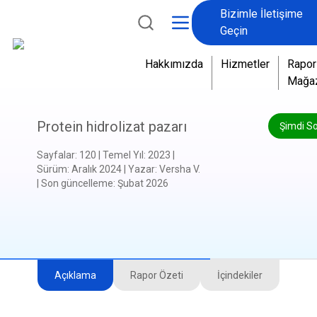
Bizimle İletişime
Geçin
Hakkımızda
Hizmetler
Rapor
Mağa
Protein hidrolizat pazarı
Şimdi S
Sayfalar
:
120
|
Temel Yıl
:
2023
|
Sürüm
:
Aralık 2024
|
Yazar
:
Versha V.
|
Son güncelleme
:
Şubat 2026
Açıklama
Rapor Özeti
İçindekiler