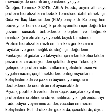
mevcudiyetle önemli bir genişleme yaşıyor.
Örneğin, Temmuz 2024'te ARLA Foods, peynir altı suyu
proteini hidrolizatlarını bebek formülüne dahil etmek için
Gıda ve İlaç İdaresi'nden (FDA) onay aldı. Bu onay, hem
ebeveynler hem de sağlık profesyonelleri için değerli bir
çözüm sunarak bebeklerde alerjileri ve bağırsak
rahatsızlığını ele almaya yönelik büyük bir adımdır.
Protein hidrolizatları hızlı emilim, kas geri kazanım
faydaları ve genel sağlık desteği için değerlenir.
Fonksiyonel gıdalar ve takviyeler için artan tüketici talebi
pazar manzarasını yeniden şekillendiriyor. Teknolojik
gelişmeler, protein hidrolizatlarının geliştirilmesini ve
uygulanmasını, çeşitli sektörlere entegrasyonlarını
kolaylaştırmada ve pazarın büyüme yörüngesini
desteklemede önemli bir rol oynamaktadır.
Piyasa, peptit adı verilen daha küçük parçalara ayrılmış
proteinlerin üretilmesinde ve satılmasıyla ilgili endüstriyi
ifade ediyor veya
amino asitler
, vücudun emmesini
kolaylaştırır. Bu hidrolizatlar gıdalarda, içeceklerde, diyet