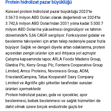
Protein hidrolizat pazar büyüklüğü
Küresel protein hidrolizat pazar büyüklüğü 2023'te
3.567.0 milyon ABD Doları olarak değerlendi ve 2024'te
3.742,6 milyon ABD Doları'ndan 2031 yılına kadar 5.500.7
milyon ABD Doları'na yükselmesi öngörülüyor ve tahmin
döneminde% 5,66 CAGR sergiliyor. Fonksiyonel gıdalar ve
beslenme takviyeleri için artan talep nedeniyle pazar hızla
büyüyor. Sağlık ve dengeli diyete artan odaklanma, protein
açısından zengin ürünler için acil ihtiyaca yol açmıştır.
Çalışma kapsamında rapor, ARLA Foods Madens Group,
Glanbia Plc, Kerry Group Plc, Fonterra Cooperative Group
Limited, Amco Proteins, Novonesis Group, ADM,
FrieslandCampina, Tatua Kooperatif Dairy Company
Limited ve Agrilife gibi şirketler tarafından sunulan
ürünleri içermektedir.
Protein hidrolizat pazarı, gıda ve içecekler, spor
beslenmesi, bebek beslenmesi ve sağlık hizmetleri de
dahil olmak üzere birçok endüstride güçlü bir