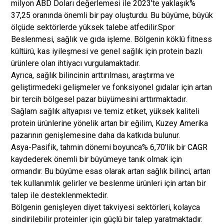
milyon ABD Doları değerlemesi ile 2023'te yaklaşık%
37,25 oranında önemli bir pay oluşturdu. Bu büyüme, büyük
ölçüde sektörlerde yüksek talebe atfedilir.
Spor
Beslenmesi
, sağlık ve gıda işleme. Bölgenin köklü fitness
kültürü, kas iyileşmesi ve genel sağlık için protein bazlı
ürünlere olan ihtiyacı vurgulamaktadır.
Ayrıca, sağlık bilincinin arttırılması, araştırma ve
geliştirmedeki gelişmeler ve fonksiyonel gıdalar için artan
bir tercih bölgesel pazar büyümesini arttırmaktadır.
Sağlam sağlık altyapısı ve temiz etiket, yüksek kaliteli
protein ürünlerine yönelik artan bir eğilim, Kuzey Amerika
pazarının genişlemesine daha da katkıda bulunur.
Asya-Pasifik, tahmin dönemi boyunca% 6,70'lik bir CAGR
kaydederek önemli bir büyümeye tanık olmak için
ormandır. Bu büyüme esas olarak artan sağlık bilinci, artan
tek kullanımlık gelirler ve beslenme ürünleri için artan bir
talep ile desteklenmektedir.
Bölgenin genişleyen diyet takviyesi sektörleri, kolayca
sindirilebilir proteinler için güçlü bir talep yaratmaktadır.