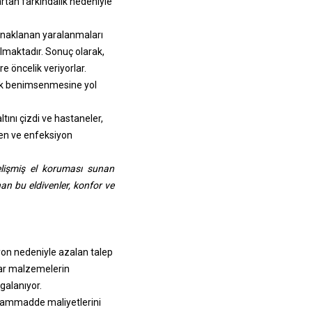
artan farkındalık nedeniyle
aynaklanan yaralanmaları
ılmaktadır. Sonuç olarak,
re öncelik veriyorlar.
arak benimsenmesine yol
ını çizdi ve hastaneler,
yen ve enfeksiyon
elişmiş el koruması sunan
nan bu eldivenler, konfor ve
yon nedeniyle azalan talep
htar malzemelerin
lgalanıyor.
, hammadde maliyetlerini