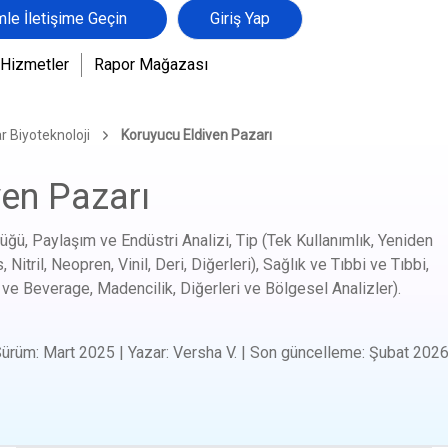
mle İletişime Geçin
Giriş Yap
Hizmetler
Rapor Mağazası
r Biyoteknoloji
Koruyucu Eldiven Pazarı
ven Pazarı
ğü, Paylaşım ve Endüstri Analizi, Tip (Tek Kullanımlık, Yeniden
Nitril, Neopren, Vinil, Deri, Diğerleri), Sağlık ve Tıbbi ve Tıbbi,
da ve Beverage, Madencilik, Diğerleri ve Bölgesel Analizler).
Sürüm
:
Mart 2025
|
Yazar
:
Versha V.
|
Son güncelleme
:
Şubat 202