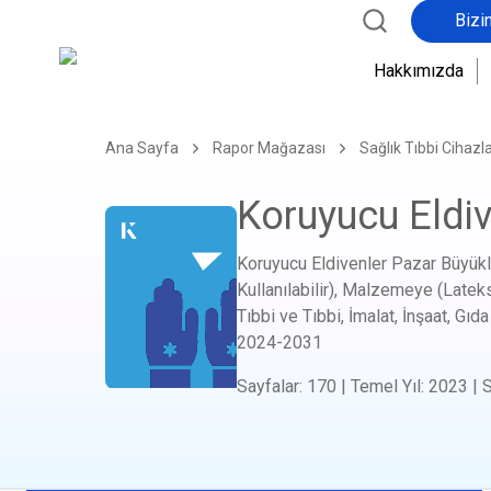
Bizi
Hakkımızda
Ana Sayfa
Rapor Mağazası
Sağlık Tıbbi Cihazla
Koruyucu Eldi
Koruyucu Eldivenler Pazar Büyüklü
Kullanılabilir), Malzemeye (Lateks, 
Tıbbi ve Tıbbi, İmalat, İnşaat, Gı
2024-2031
Sayfalar
:
170
|
Temel Yıl
:
2023
|