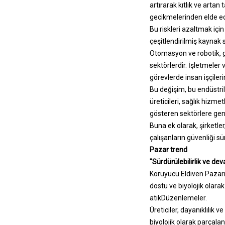
artırarak kıtlık ve artan
gecikmelerinden elde ed
Bu riskleri azaltmak içi
çeşitlendirilmiş kaynak 
Otomasyon ve robotik, 
sektörlerdir. İşletmeler 
görevlerde insan işçiler
Bu değişim, bu endüstri
üreticileri, sağlık hizme
gösteren sektörlere geniş
Buna ek olarak, şirketler
çalışanların güvenliği s
Pazar trend
"Sürdürülebilirlik ve d
Koruyucu Eldiven Pazarı,
dostu ve biyolojik olara
atık
Düzenlemeler.
Üreticiler, dayanıklılık
biyolojik olarak parçalan