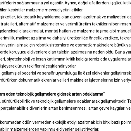
 tarifelerin sağlanmasına yol açabilir. Ayrıca, doğal afetlerden, işgücü kıt
ilen kesintiler malzeme mevcudiyetini etkiler.
n şirketler, tek tedarik kaynaklarına olan güveni azaltmak ve maliyetleri 
stratejileri, alternatif malzemeler ve verimli üretim tekniklerini benimse
geleneksel olarak imalat, montaj hatları ve malzeme taşıma gibi manu
verimlilik, maliyet azaltma ve daha iyi üretkenliğe öncelik verdikçe, tekrar
inin yerini almak için robotik sistemlere ve otomatik makinelere büyük yat
lerde koruyucu eldivenlere olan talebin azalmasına neden oldu. Buna yanı
tleri, biyoteknoloji ve insan katılımının kritik kaldığı temiz oda uygulama
leyerek ürün tekliflerini çeşitlendiriyorlar.
, gelişmiş el becerisi ve sensör uyumluluğu ile özel eldivenler geliştirerek 
ürdürürken dokunmatik ekranlar ve ileri makineler işletmelerine izin veriyo
evam eden teknolojik gelişmelere giderek artan odaklanma"
 sürdürülebilirlik ve teknolojik gelişmelere odaklanarak gelişmektedir. Te
k parçalanabilir eldivenlerin artan benimsenmesi, artan çevre kaygıları ve
 ve korumadan ödün vermeden ekolojik etkiyi azaltmak için bitki bazlı poli
abilir malzemelerden yapılmış eldivenler geliştiriyorlar.