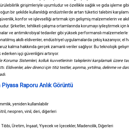
ülebilirlik girişimleriyle uyumludur ve özellikle sağlık ve gıda işleme gib
yoğun bir şekilde kullanıldığı endüstrilerde artan tüketici talebini karşılam
güvenlik, konfor ve işlevselliği artırmak için gelişmiş malzemelerin ve akıl
ur. Şirketler, tehlikeli çalışma ortamlarında korumayı iyileştirmek için ke
alar ve antimikrobiyal tedaviler gibi yüksek performanslı malzemelerle ye
onatılmış akıllı eldivenler, endüstriyel uygulamalarda çekiş kazanıyor, el
uz kalma hakkında gerçek zamanlı veriler sağlıyor. Bu teknolojik gelişmel
derken işçi güvenliğini artırıyor.
 Koruma Sistemleri, kolluk kuvvetlerinin taleplerini karşılamak üzere t
tı. Eldivenler, alev direnci için titiz testler, aşınma, yırtılma, delinme ve d
adı.
 Piyasa Raporu Anlık Görüntü
nımlık, yeniden kullanılabilir
tril, neopren, vinil, deri, diğerleri
 Tıbbi, Üretim, İnşaat, Yiyecek ve İçecekler, Madencilik, Diğerleri