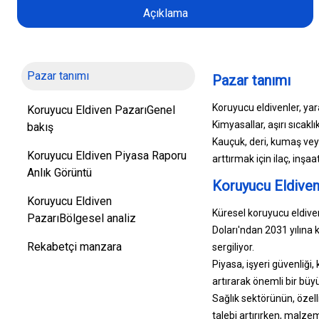
Açıklama
Pazar tanımı
Pazar tanımı
Koruyucu eldivenler, ya
Koruyucu Eldiven PazarıGenel
Kimyasallar, aşırı sıcaklı
bakış
Kauçuk, deri, kumaş vey
Koruyucu Eldiven Piyasa Raporu
arttırmak için ilaç, inşaa
Anlık Görüntü
Koruyucu Eldiven
Koruyucu Eldiven
Küresel koruyucu eldive
PazarıBölgesel analiz
Doları'ndan 2031 yılına
Rekabetçi manzara
sergiliyor.
Piyasa, işyeri güvenliği,
artırarak önemli bir büy
Sağlık sektörünün, özell
talebi artırırken, malze