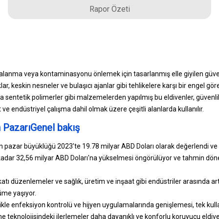
Rapor Özeti
ralanma veya kontaminasyonu önlemek için tasarlanmış elle giyilen güven
klar, keskin nesneler ve bulaşıcı ajanlar gibi tehlikelere karşı bir engel göre
a sentetik polimerler gibi malzemelerden yapılmış bu eldivenler, güvenl
t ve endüstriyel çalışma dahil olmak üzere çeşitli alanlarda kullanılır.
 PazarıGenel bakış
n pazar büyüklüğü 2023'te 19.78 milyar ABD Doları olarak değerlendi ve
 kadar 32,56 milyar ABD Doları'na yükselmesi öngörülüyor ve tahmin dön
 katı düzenlemeler ve sağlık, üretim ve inşaat gibi endüstriler arasında art
üme yaşıyor.
ikle enfeksiyon kontrolü ve hijyen uygulamalarında genişlemesi, tek kull
me teknolojisindeki ilerlemeler daha dayanıklı ve konforlu koruyucu eldiven