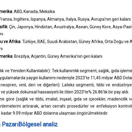
merika
: ABD, Kanada, Meksika
 Fransa, İngiltere, İspanya, Almanya, İtalya, Rusya, Avrupa'nın geri kalanı
ifik
: Çin, Japonya, Hindistan, Avustralya, Asean, Güney Kore, Asya-Pasif
nı
u ve Afrika
: Türkiye, BAE, Suudi Arabistan, Güney Afrika, Orta Doğu ve A
nı
merika
: Brezilya, Arjantin, Güney Amerika'nın geri kalanı
ık ve Yeniden Kullanılabilir): Tek kullanımlık segment, sağlık, gıda işlem
uygulamalarda yaygın kullanımı nedeniyle 2023'te 11,45 milyar ABD Dolar
 neopren, vinil, deri ve diğerleri): Lateks segmenti, tıbbi ve endüstriye
ve yüksek dokunsal hassasiyeti ile itilen 2023'te% 26.86'lık bir pay aldı.
e göre (sağlık ve tıbbi, imalat, inşaat, gıda ve içecekler, madencilik ve 
lemelerini artırarak, artan cerrahi prosedürler ve enfeksiyon kontrol
na kadar 9.09 milyar ABD dolarına ulaşması öngörülmektedir.
 PazarıBölgesel analiz