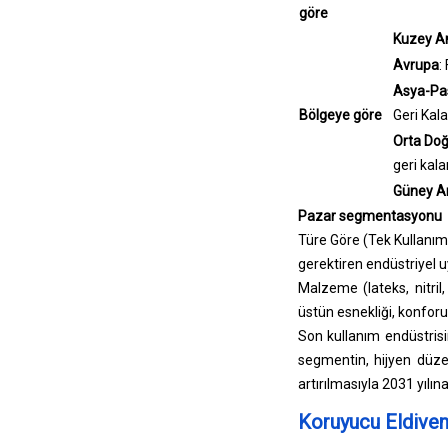
göre
Kuzey A
Avrupa
:
Asya-Pas
Bölgeye göre
Geri Kala
Orta Doğ
geri kala
Güney A
Pazar segmentasyonu
Türe Göre (Tek Kullanıml
gerektiren endüstriyel 
Malzeme (lateks, nitril,
üstün esnekliği, konforu 
Son kullanım endüstrisin
segmentin, hijyen düzen
artırılmasıyla 2031 yılı
Koruyucu Eldiven