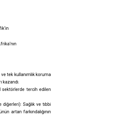
ik'in
frika'nın
e ve tek kullanımlık koruma
ı kazandı.
l sektörlerde tercih edilen
diğerleri): Sağlık ve tıbbi
ünün artan farkındalığının