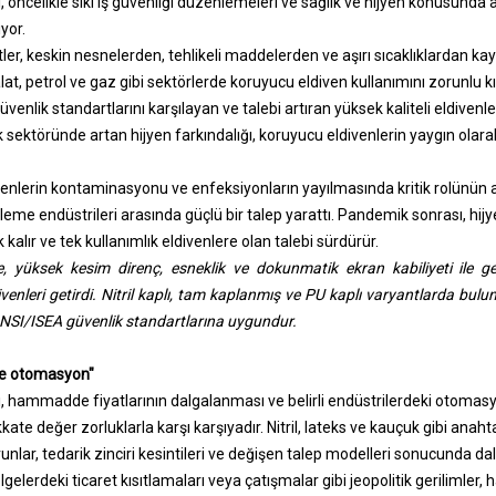
 öncelikle sıkı iş güvenliği düzenlemeleri ve sağlık ve hijyen konusunda 
yor.
r, keskin nesnelerden, tehlikeli maddelerden ve aşırı sıcaklıklardan k
lat, petrol ve gaz gibi sektörlerde koruyucu eldiven kullanımını zorunlu k
üvenlik standartlarını karşılayan ve talebi artıran yüksek kaliteli eldivenle
lık sektöründe artan hijyen farkındalığı, koruyucu eldivenlerin yaygın ol
nlerin kontaminasyonu ve enfeksiyonların yayılmasında kritik rolünün alt
şleme endüstrileri arasında güçlü bir talep yarattı. Pandemik sonrası, hij
alır ve tek kullanımlık eldivenlere olan talebi sürdürür.
e, yüksek kesim direnç, esneklik ve dokunmatik ekran kabiliyeti ile g
venleri getirdi. Nitril kaplı, tam kaplanmış ve PU kaplı varyantlarda bulu
SI/ISEA güvenlik standartlarına uygundur.
e otomasyon"
, hammadde fiyatlarının dalgalanması ve belirli endüstrilerdeki otomas
kate değer zorluklarla karşı karşıyadır. Nitril, lateks ve kauçuk gibi ana
orunlar, tedarik zinciri kesintileri ve değişen talep modelleri sonucunda da
elerdeki ticaret kısıtlamaları veya çatışmalar gibi jeopolitik gerilimler