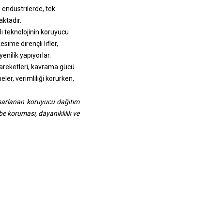
i endüstrilerde, tek
aktadır.
lı teknolojinin koruyucu
sime dirençli lifler,
nilik yapıyorlar.
 hareketleri, kavrama gücü
er, verimliliği korurken,
asarlanan koruyucu dağıtım
arbe koruması, dayanıklılık ve