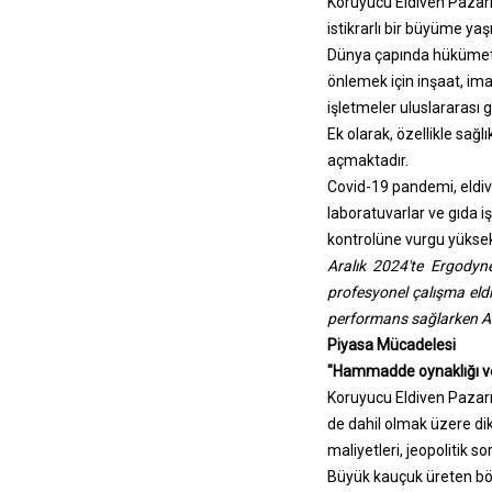
Koruyucu Eldiven Pazarı,
istikrarlı bir büyüme yaşı
Dünya çapında hükümetle
önlemek için inşaat, ima
işletmeler uluslararası g
Ek olarak, özellikle sağ
açmaktadır.
Covid-19 pandemi, eldive
laboratuvarlar ve gıda i
kontrolüne vurgu yüksek k
Aralık 2024'te Ergodyn
profesyonel çalışma eldi
performans sağlarken AN
Piyasa Mücadelesi
"Hammadde oynaklığı v
Koruyucu Eldiven Pazarı
de dahil olmak üzere dik
maliyetleri, jeopolitik s
Büyük kauçuk üreten bölg