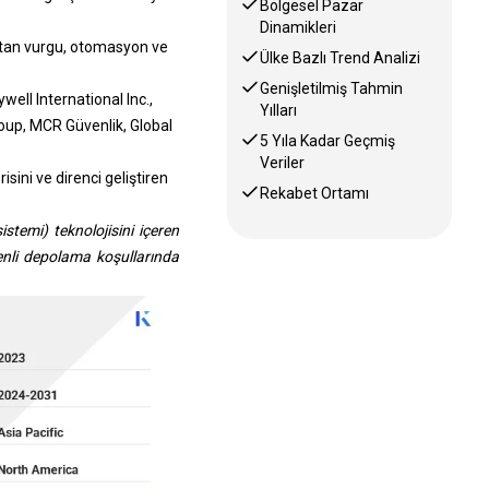
Bölgesel Pazar
Dinamikleri
artan vurgu, otomasyon ve
Ülke Bazlı Trend Analizi
Genişletilmiş Tahmin
ell International Inc.,
Yılları
roup, MCR Güvenlik, Global
5 Yıla Kadar Geçmiş
Veriler
sini ve direnci geliştiren
Rekabet Ortamı
stemi) teknolojisini içeren
zenli depolama koşullarında