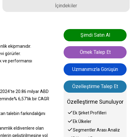
İçindekiler
Şimdi Satın Al
lik ekipmanıdır.
Örnek Talep Et
vi görürler.
ik ve performansı
Uzmanımızla Görüşün
Özelleştirme Talep Et
 2024'te 20.86 milyar ABD
eminde% 6,57'lik bir CAGR
Özelleştirme Sunuluyor
Ek Şirket Profilleri
an talebin farkındalığını
Ek Ülkeler
anımlık eldivenlere olan
Segmentler Arası Analiz
lerin geliştirilmesine yol