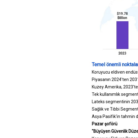
Temel önemli noktalar
Koruyucu eldiven endüst
Piyasanın 2024'ten 2031
Kuzey Amerika, 2023'te 
Tek kullanımlık segment,
Lateks segmentinin 2031
Sağlık ve Tıbbi Segment,
Asya Pasifik'in tahmin 
Pazar şoförü
"Büyüyen Güvenlik Düzen