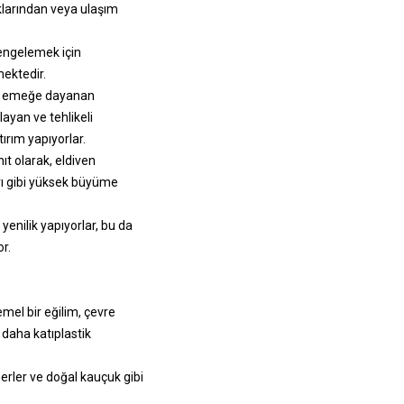
lıklarından veya ulaşım
dengelemek için
mektedir.
el emeğe dayanan
layan ve tehlikeli
ırım yapıyorlar.
t olarak, eldiven
ları gibi yüksek büyüme
yenilik yapıyorlar, bu da
r.
mel bir eğilim, çevre
 daha katı
plastik
merler ve doğal kauçuk gibi