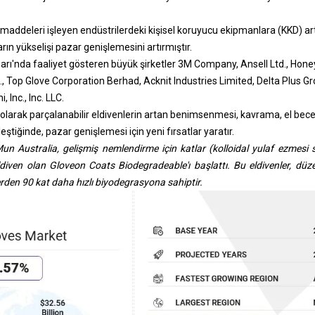
i maddeleri işleyen endüstrilerdeki kişisel koruyucu ekipmanlara (KKD) 
rın yükselişi pazar genişlemesini artırmıştır.
rı'nda faaliyet gösteren büyük şirketler 3M Company, Ansell Ltd., Honeyw
, Top Glove Corporation Berhad, Acknit Industries Limited, Delta Plus G
 Inc., Inc. LLC.
 olarak parçalanabilir eldivenlerin artan benimsenmesi, kavrama, el beceri
rleştiğinde, pazar genişlemesi için yeni fırsatlar yaratır.
un Australia, gelişmiş nemlendirme için katlar (kolloidal yulaf ezmesi si
l eldiven olan Gloveon Coats Biodegradeable'ı başlattı. Bu eldivenler, dü
lerden 90 kat daha hızlı biyodegrasyona sahiptir.