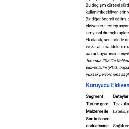
Bu değişim küresel sürdür
kullanımlık eldivenlerin 
Bir diğer önemli eğilim, 
eldivenlere entegrasyonud
kimyasal dirençli kaplam
Ek olarak, sensörlerle d
ve zararlı maddelere mar
pazar büyümesini teşvik e
Temmuz 2024'te Defilade
eldivenlerini (PDG) başlat
yüksek performans sağl
Koruyucu Eldiven
Segment
Detaylar
Türüne göre
Tek kulla
Malzeme ile
Lateks, ni
Son kullanım
endüstrisine
Sağlık ve